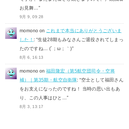
お見舞…
”
9月 9, 09:28
momono
on
これまで本当にありがとうございま
した！
: “
生徒28期もみなさんご退役されてしまっ
たのですね… (´；ω；｀)
”
8月 6, 16:13
momono
on
福田隆宏（第5航空団司令・空将
補）｜第35期・航空自衛隊
: “
空士として福田さん
をお支えになったのですね！ 当時の思い出もあ
り、この人事はひと…
”
8月 3, 13:17