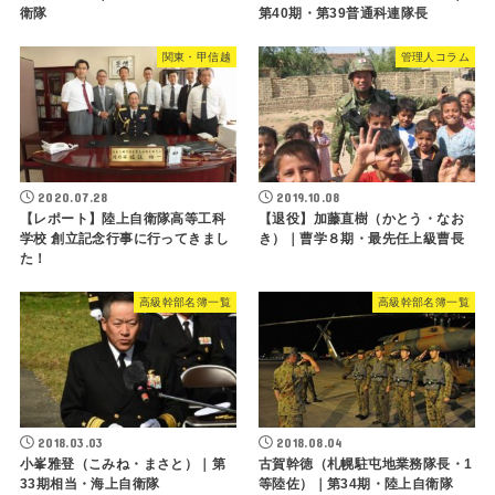
衛隊
第40期・第39普通科連隊長
関東・甲信越
管理人コラム
2020.07.28
2019.10.08
【レポート】陸上自衛隊高等工科
【退役】加藤直樹（かとう・なお
学校 創立記念行事に行ってきまし
き）｜曹学８期・最先任上級曹長
た！
高級幹部名簿一覧
高級幹部名簿一覧
2018.03.03
2018.08.04
小峯雅登（こみね・まさと）｜第
古賀幹徳（札幌駐屯地業務隊長・1
33期相当・海上自衛隊
等陸佐）｜第34期・陸上自衛隊