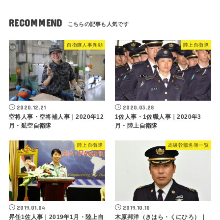
RECOMMEND
自衛隊人事異動
陸上自衛隊
2020.12.21
2020.03.28
空将人事・空将補人事｜2020年12
1佐人事・1佐職人事｜2020年3
月・航空自衛隊
月・陸上自衛隊
陸上自衛隊
高級幹部名簿一覧
2019.01.04
2019.10.10
昇任1佐人事｜2019年1月・陸上自
木原邦洋（きはら・くにひろ）｜