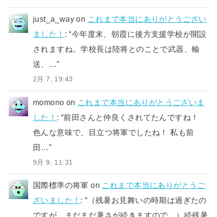
just_a_way
on
これまで本当にありがとうござい
ました！
: “
今年度末、朝霞に後方支援学校が開設
されますね。学校長は陸将とのことで武器、輸
送、…
”
2月 7, 19:43
momono
on
これまで本当にありがとうございま
した！
: “
前田さんと仲良くされてたんですね！
色んな意味で、目立つ将軍でしたね！ 私も前
田…
”
9月 9, 11:31
国際標準の将軍
on
これまで本当にありがとうご
ざいました！
: “
（残暑お見舞いの時期は過ぎたの
ですが、まだまだ暑さが続きますので、）続残暑