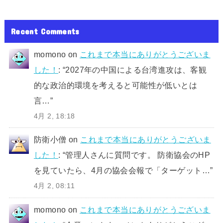
Recent Comments
momono
on
これまで本当にありがとうございま
した！
: “
2027年の中国による台湾進攻は、客観
的な政治的環境を考えると可能性が低いとは
言…
”
4月 2, 18:18
防衛小僧
on
これまで本当にありがとうございま
した！
: “
管理人さんに質問です。 防衛協会のHP
を見ていたら、4月の協会会報で「ターゲット…
”
4月 2, 08:11
momono
on
これまで本当にありがとうございま