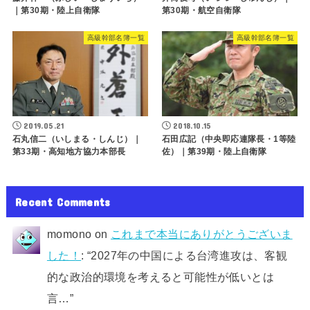
｜第30期・陸上自衛隊
第30期・航空自衛隊
高級幹部名簿一覧
高級幹部名簿一覧
2019.05.21
2018.10.15
石丸信二（いしまる・しんじ）｜
石田広記（中央即応連隊長・1等陸
第33期・高知地方協力本部長
佐）｜第39期・陸上自衛隊
Recent Comments
momono
on
これまで本当にありがとうございま
した！
: “
2027年の中国による台湾進攻は、客観
的な政治的環境を考えると可能性が低いとは
言…
”