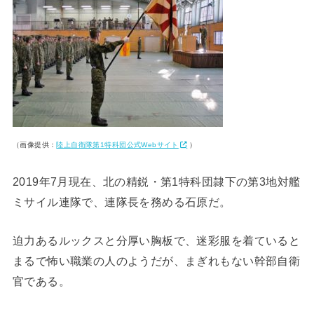
（画像提供：
陸上自衛隊第1特科団公式Webサイト
）
2019年7月現在、北の精鋭・第1特科団隷下の第3地対艦
ミサイル連隊で、連隊長を務める石原だ。
迫力あるルックスと分厚い胸板で、迷彩服を着ていると
まるで怖い職業の人のようだが、まぎれもない幹部自衛
官である。