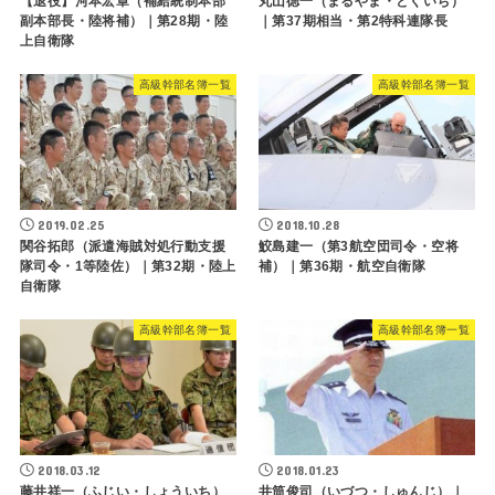
【退役】河本宏章（補給統制本部
丸山徳一（まるやま・とくいち）
副本部長・陸将補）｜第28期・陸
｜第37期相当・第2特科連隊長
上自衛隊
高級幹部名簿一覧
高級幹部名簿一覧
2019.02.25
2018.10.28
関谷拓郎（派遣海賊対処行動支援
鮫島建一（第3航空団司令・空将
隊司令・1等陸佐）｜第32期・陸上
補）｜第36期・航空自衛隊
自衛隊
高級幹部名簿一覧
高級幹部名簿一覧
2018.03.12
2018.01.23
藤井祥一（ふじい・しょういち）
井筒俊司（いづつ・しゅんじ）｜