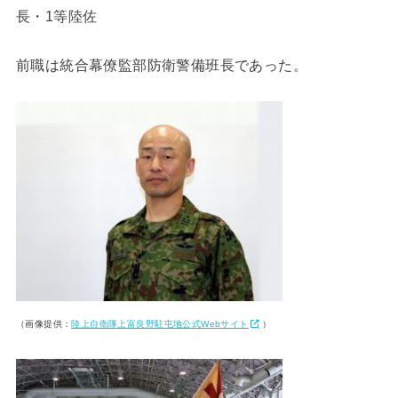
長・1等陸佐
前職は統合幕僚監部防衛警備班長であった。
（画像提供：
陸上自衛隊上富良野駐屯地公式Webサイト
）