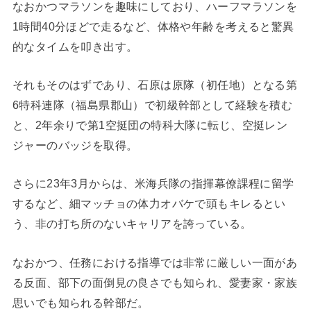
なおかつマラソンを趣味にしており、ハーフマラソンを
1時間40分ほどで走るなど、体格や年齢を考えると驚異
的なタイムを叩き出す。
それもそのはずであり、石原は原隊（初任地）となる第
6特科連隊（福島県郡山）で初級幹部として経験を積む
と、2年余りで第1空挺団の特科大隊に転じ、空挺レン
ジャーのバッジを取得。
さらに23年3月からは、米海兵隊の指揮幕僚課程に留学
するなど、細マッチョの体力オバケで頭もキレるとい
う、非の打ち所のないキャリアを誇っている。
なおかつ、任務における指導では非常に厳しい一面があ
る反面、部下の面倒見の良さでも知られ、愛妻家・家族
思いでも知られる幹部だ。