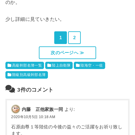
のか。
少し詳細に見ていきたい。
1
2
次のページへ ≫
高級幹部名簿一覧
陸上自衛隊
陸海空・一佐
階級別高級幹部名簿
3件のコメント
内藤 正他家族一同
より:
2020年10月5日 10:18 AM
石原由尊１等陸佐の今後の益々のご活躍をお祈り致し
ます。