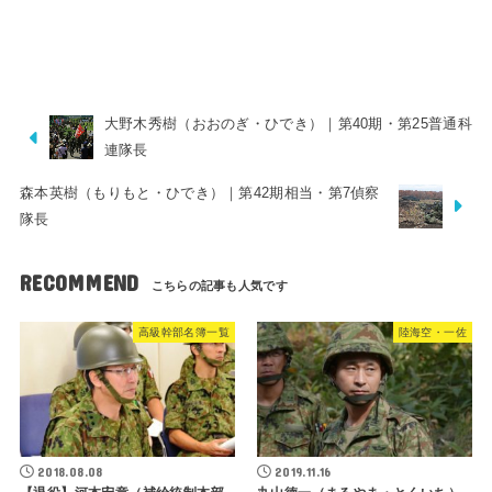
大野木秀樹（おおのぎ・ひでき）｜第40期・第25普通科
連隊長
森本英樹（もりもと・ひでき）｜第42期相当・第7偵察
隊長
RECOMMEND
高級幹部名簿一覧
陸海空・一佐
2018.08.08
2019.11.16