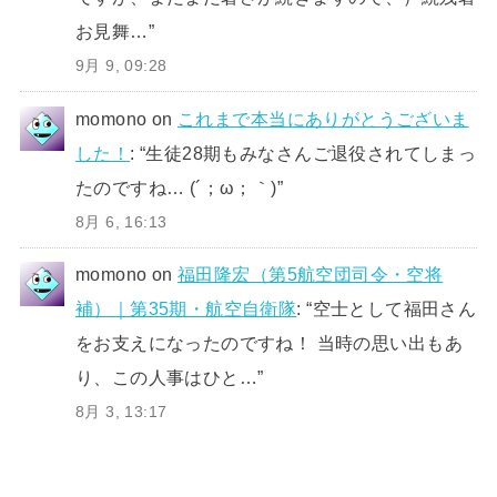
お見舞…
”
9月 9, 09:28
momono
on
これまで本当にありがとうございま
した！
: “
生徒28期もみなさんご退役されてしまっ
たのですね… (´；ω；｀)
”
8月 6, 16:13
momono
on
福田隆宏（第5航空団司令・空将
補）｜第35期・航空自衛隊
: “
空士として福田さん
をお支えになったのですね！ 当時の思い出もあ
り、この人事はひと…
”
8月 3, 13:17