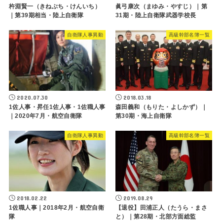
杵淵賢一（きねぶち・けんいち）
眞弓康次（まゆみ・やすじ）｜第
｜第39期相当・陸上自衛隊
31期・陸上自衛隊武器学校長
自衛隊人事異動
高級幹部名簿一覧
2020.07.30
2018.03.18
1佐人事・昇任1佐人事・1佐職人事
森田義和（もりた・よしかず）｜
｜2020年7月・航空自衛隊
第30期・海上自衛隊
自衛隊人事異動
高級幹部名簿一覧
2018.02.22
2019.08.29
1佐職人事｜2018年2月・航空自衛
【退役】田浦正人（たうら・まさ
隊
と）｜第28期・北部方面総監