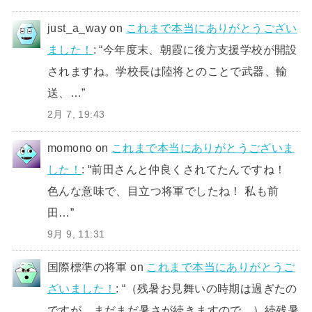
just_a_way
on
これまで本当にありがとうござい
ました！
: “
今年度末、朝霞に後方支援学校が開設
されますね。学校長は陸将とのことで武器、輸
送、…
”
2月 7, 19:43
momono
on
これまで本当にありがとうございま
した！
: “
前田さんと仲良くされてたんですね！
色んな意味で、目立つ将軍でしたね！ 私も前
田…
”
9月 9, 11:31
国際標準の将軍
on
これまで本当にありがとうご
ざいました！
: “
（残暑お見舞いの時期は過ぎたの
ですが、まだまだ暑さが続きますので、）続残暑