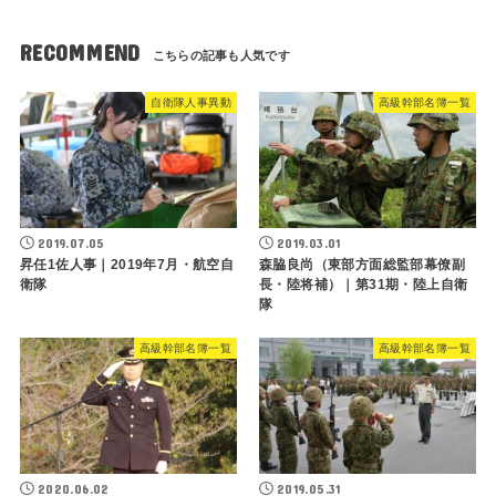
RECOMMEND
自衛隊人事異動
高級幹部名簿一覧
2019.07.05
2019.03.01
昇任1佐人事｜2019年7月・航空自
森脇良尚（東部方面総監部幕僚副
衛隊
長・陸将補）｜第31期・陸上自衛
隊
高級幹部名簿一覧
高級幹部名簿一覧
2020.06.02
2019.05.31