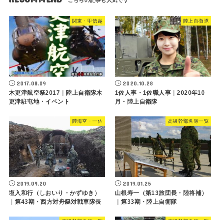
関東・甲信越
陸上自衛隊
2017.08.09
2020.10.28
木更津航空祭2017｜陸上自衛隊木
1佐人事・1佐職人事｜2020年10
更津駐屯地・イベント
月・陸上自衛隊
陸海空・一佐
高級幹部名簿一覧
2019.09.20
2019.01.25
塩入和行（しおいり・かずゆき）
山根寿一（第13旅団長・陸将補）
｜第43期・西方対舟艇対戦車隊長
｜第33期・陸上自衛隊