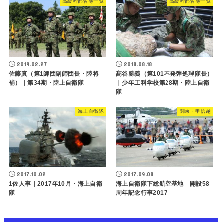
高級幹部名簿一覧
高級幹部名簿一覧
2019.02.27
2018.08.18
佐藤真（第1師団副師団長・陸将
髙谷勝義（第101不発弾処理隊長）
補）｜第34期・陸上自衛隊
｜少年工科学校第28期・陸上自衛
隊
海上自衛隊
関東・甲信越
2017.10.02
2017.09.08
1佐人事｜2017年10月・海上自衛
海上自衛隊下総航空基地 開設58
隊
周年記念行事2017