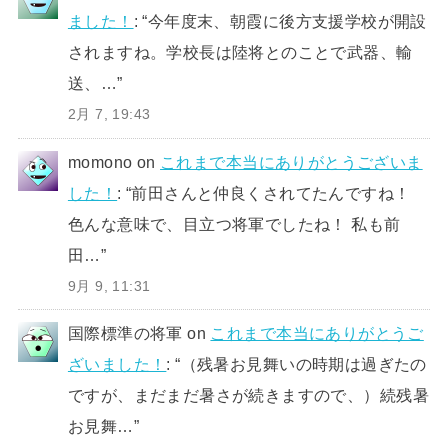
ました！
: “
今年度末、朝霞に後方支援学校が開設
されますね。学校長は陸将とのことで武器、輸
送、…
”
2月 7, 19:43
momono
on
これまで本当にありがとうございま
した！
: “
前田さんと仲良くされてたんですね！
色んな意味で、目立つ将軍でしたね！ 私も前
田…
”
9月 9, 11:31
国際標準の将軍
on
これまで本当にありがとうご
ざいました！
: “
（残暑お見舞いの時期は過ぎたの
ですが、まだまだ暑さが続きますので、）続残暑
お見舞…
”