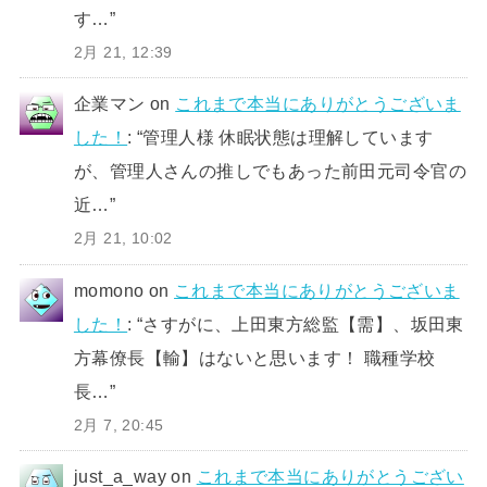
す…
”
2月 21, 12:39
企業マン
on
これまで本当にありがとうございま
した！
: “
管理人様 休眠状態は理解しています
が、管理人さんの推しでもあった前田元司令官の
近…
”
2月 21, 10:02
momono
on
これまで本当にありがとうございま
した！
: “
さすがに、上田東方総監【需】、坂田東
方幕僚長【輸】はないと思います！ 職種学校
長…
”
2月 7, 20:45
just_a_way
on
これまで本当にありがとうござい