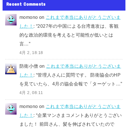
Recent Comments
momono
on
これまで本当にありがとうございま
した！
: “
2027年の中国による台湾進攻は、客観
的な政治的環境を考えると可能性が低いとは
言…
”
4月 2, 18:18
防衛小僧
on
これまで本当にありがとうございま
した！
: “
管理人さんに質問です。 防衛協会のHP
を見ていたら、4月の協会会報で「ターゲット…
”
4月 2, 08:11
momono
on
これまで本当にありがとうございま
した！
: “
企業マンさまコメントありがとうござい
ました！ 前田さん、髪を伸ばされていたので