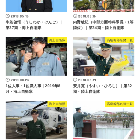
2018.05.16
2018.08.16
牛若健悟（うしわか・けんご）｜
内野敏紀（中部方面特科隊長・1等
第37期・海上自衛隊
陸佐）｜第34期・陸上自衛隊
海上自衛隊
高級幹部名簿一覧
2019.08.26
2018.05.19
1佐人事・1佐職人事｜2019年8
安井寛（やすい・ひろし）｜第32
月・海上自衛隊
期・陸上自衛隊
海上自衛隊
高級幹部名簿一覧