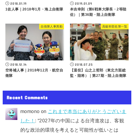
2018.01.19
2019.01.09
1佐人事｜2018年1月・海上自衛隊
本吉幸則（第6戦車大隊長・2等陸
佐）｜第36期・陸上自衛隊
自衛隊人事異動
高級幹部名簿一覧
2018.12.14
2018.07.25
空将補人事｜2018年12月・航空自
【退役】山之上哲郎（東北方面総
衛隊
監・陸将）｜第27期・陸上自衛隊
Recent Comments
momono
on
これまで本当にありがとうございま
した！
: “
2027年の中国による台湾進攻は、客観
的な政治的環境を考えると可能性が低いとは