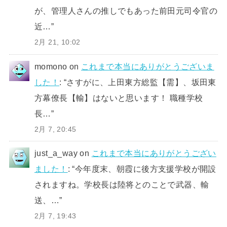
が、管理人さんの推しでもあった前田元司令官の
近…
”
2月 21, 10:02
momono
on
これまで本当にありがとうございま
した！
: “
さすがに、上田東方総監【需】、坂田東
方幕僚長【輸】はないと思います！ 職種学校
長…
”
2月 7, 20:45
just_a_way
on
これまで本当にありがとうござい
ました！
: “
今年度末、朝霞に後方支援学校が開設
されますね。学校長は陸将とのことで武器、輸
送、…
”
2月 7, 19:43