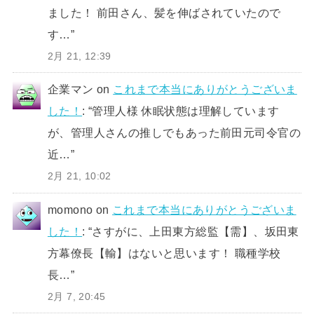
ました！ 前田さん、髪を伸ばされていたので
す…
”
2月 21, 12:39
企業マン
on
これまで本当にありがとうございま
した！
: “
管理人様 休眠状態は理解しています
が、管理人さんの推しでもあった前田元司令官の
近…
”
2月 21, 10:02
momono
on
これまで本当にありがとうございま
した！
: “
さすがに、上田東方総監【需】、坂田東
方幕僚長【輸】はないと思います！ 職種学校
長…
”
2月 7, 20:45