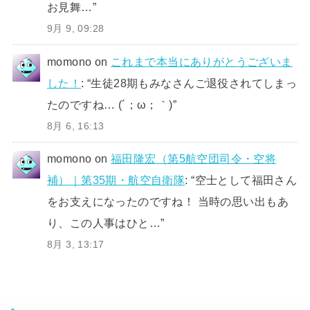
お見舞…
”
9月 9, 09:28
momono
on
これまで本当にありがとうございま
した！
: “
生徒28期もみなさんご退役されてしまっ
たのですね… (´；ω；｀)
”
8月 6, 16:13
momono
on
福田隆宏（第5航空団司令・空将
補）｜第35期・航空自衛隊
: “
空士として福田さん
をお支えになったのですね！ 当時の思い出もあ
り、この人事はひと…
”
8月 3, 13:17