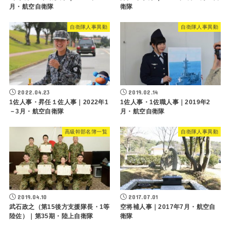
月・航空自衛隊
衛隊
自衛隊人事異動
自衛隊人事異動
2022.04.23
2019.02.14
1佐人事・昇任１佐人事｜2022年1
1佐人事・1佐職人事｜2019年2
－3月・航空自衛隊
月・航空自衛隊
高級幹部名簿一覧
自衛隊人事異動
2019.04.10
2017.07.01
武石政之（第15後方支援隊長・1等
空将補人事｜2017年7月・航空自
陸佐）｜第35期・陸上自衛隊
衛隊