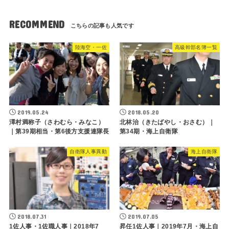
RECOMMEND
陸海空・一佐
高級幹部名簿一覧
2019.05.24
2018.05.20
澤村満称子（さわむら・みなこ）
北林治（きたばやし・おさむ）｜
｜第39期相当・第6後方支援連隊長
第34期・海上自衛隊
自衛隊人事異動
海上自衛隊
2018.07.31
2019.07.05
1佐人事・1佐職人事｜2018年7
昇任1佐人事｜2019年7月・海上自