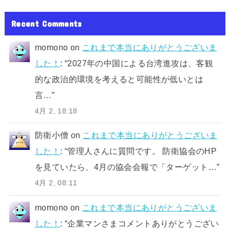
Recent Comments
momono
on
これまで本当にありがとうございま
した！
: “
2027年の中国による台湾進攻は、客観
的な政治的環境を考えると可能性が低いとは
言…
”
4月 2, 18:18
防衛小僧
on
これまで本当にありがとうございま
した！
: “
管理人さんに質問です。 防衛協会のHP
を見ていたら、4月の協会会報で「ターゲット…
”
4月 2, 08:11
momono
on
これまで本当にありがとうございま
した！
: “
企業マンさまコメントありがとうござい