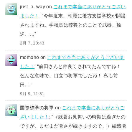
just_a_way
on
これまで本当にありがとうござい
ました！
: “
今年度末、朝霞に後方支援学校が開設
されますね。学校長は陸将とのことで武器、輸
送、…
”
2月 7, 19:43
momono
on
これまで本当にありがとうございま
した！
: “
前田さんと仲良くされてたんですね！
色んな意味で、目立つ将軍でしたね！ 私も前
田…
”
9月 9, 11:31
国際標準の将軍
on
これまで本当にありがとうご
ざいました！
: “
（残暑お見舞いの時期は過ぎたの
ですが、まだまだ暑さが続きますので、）続残暑