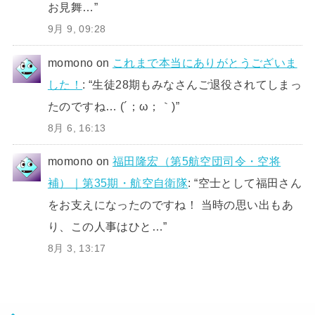
お見舞…
”
9月 9, 09:28
momono
on
これまで本当にありがとうございま
した！
: “
生徒28期もみなさんご退役されてしまっ
たのですね… (´；ω；｀)
”
8月 6, 16:13
momono
on
福田隆宏（第5航空団司令・空将
補）｜第35期・航空自衛隊
: “
空士として福田さん
をお支えになったのですね！ 当時の思い出もあ
り、この人事はひと…
”
8月 3, 13:17