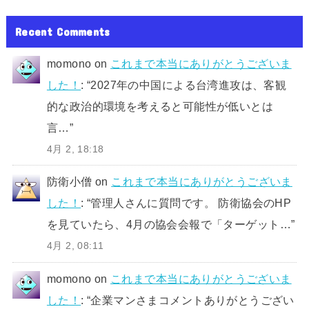
Recent Comments
momono
on
これまで本当にありがとうございま
した！
: “
2027年の中国による台湾進攻は、客観
的な政治的環境を考えると可能性が低いとは
言…
”
4月 2, 18:18
防衛小僧
on
これまで本当にありがとうございま
した！
: “
管理人さんに質問です。 防衛協会のHP
を見ていたら、4月の協会会報で「ターゲット…
”
4月 2, 08:11
momono
on
これまで本当にありがとうございま
した！
: “
企業マンさまコメントありがとうござい