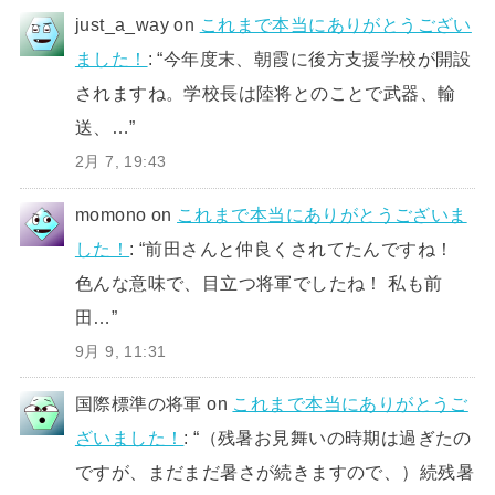
just_a_way
on
これまで本当にありがとうござい
ました！
: “
今年度末、朝霞に後方支援学校が開設
されますね。学校長は陸将とのことで武器、輸
送、…
”
2月 7, 19:43
momono
on
これまで本当にありがとうございま
した！
: “
前田さんと仲良くされてたんですね！
色んな意味で、目立つ将軍でしたね！ 私も前
田…
”
9月 9, 11:31
国際標準の将軍
on
これまで本当にありがとうご
ざいました！
: “
（残暑お見舞いの時期は過ぎたの
ですが、まだまだ暑さが続きますので、）続残暑