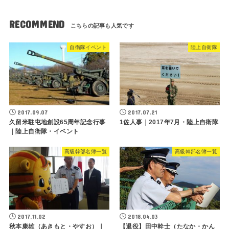
RECOMMEND
自衛隊イベント
陸上自衛隊
2017.09.07
2017.07.21
久留米駐屯地創設65周年記念行事
1佐人事｜2017年7月・陸上自衛隊
｜陸上自衛隊・イベント
高級幹部名簿一覧
高級幹部名簿一覧
2017.11.02
2018.04.03
秋本康雄（あきもと・やすお）｜
【退役】田中幹士（たなか・かん