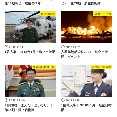
第36期相当・航空自衛隊
じ）｜第28期・航空自衛隊
海上自衛隊
関東・甲信越
2018.01.19
2017.07.21
1佐人事｜2018年1月・海上自衛隊
入間基地納涼祭2017｜航空自衛
隊・イベント
高級幹部名簿一覧
自衛隊人事異動
2018.05.26
2018.01.16
前田利徳（まえだ・としのり）｜
1佐職人事｜2018年1月・航空自衛
第34期・陸上自衛隊
隊