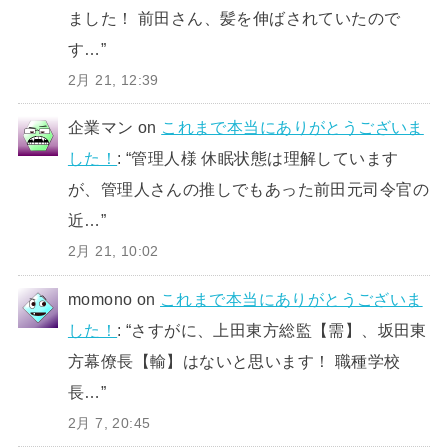
ました！ 前田さん、髪を伸ばされていたので
す…
”
2月 21, 12:39
企業マン
on
これまで本当にありがとうございま
した！
: “
管理人様 休眠状態は理解しています
が、管理人さんの推しでもあった前田元司令官の
近…
”
2月 21, 10:02
momono
on
これまで本当にありがとうございま
した！
: “
さすがに、上田東方総監【需】、坂田東
方幕僚長【輸】はないと思います！ 職種学校
長…
”
2月 7, 20:45