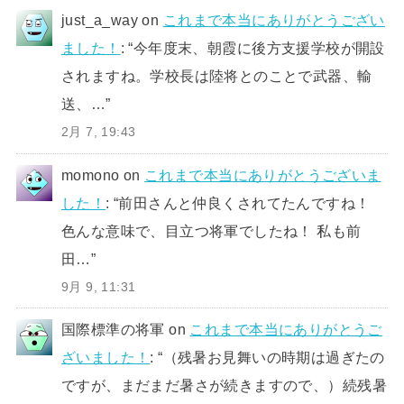
just_a_way
on
これまで本当にありがとうござい
ました！
: “
今年度末、朝霞に後方支援学校が開設
されますね。学校長は陸将とのことで武器、輸
送、…
”
2月 7, 19:43
momono
on
これまで本当にありがとうございま
した！
: “
前田さんと仲良くされてたんですね！
色んな意味で、目立つ将軍でしたね！ 私も前
田…
”
9月 9, 11:31
国際標準の将軍
on
これまで本当にありがとうご
ざいました！
: “
（残暑お見舞いの時期は過ぎたの
ですが、まだまだ暑さが続きますので、）続残暑