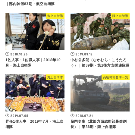
｜部内幹候83期・航空自衛隊
海上自衛隊
陸上自衛隊
2018.10.26
2019.09.12
1佐人事・1佐職人事｜2018年10
中村公多朗（なかむら・こうたろ
月・海上自衛隊
う）｜第39期・第2後方支援連隊長
海上自衛隊
高級幹部名簿一覧
2019.07.05
2018.07.24
昇任1佐人事｜2019年7月・海上自
藤岡史生（北部方面総監部幕僚副
衛隊
長）｜第36期・陸上自衛隊