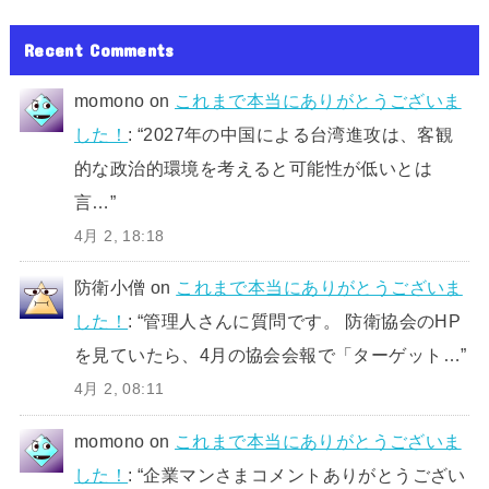
Recent Comments
momono
on
これまで本当にありがとうございま
した！
: “
2027年の中国による台湾進攻は、客観
的な政治的環境を考えると可能性が低いとは
言…
”
4月 2, 18:18
防衛小僧
on
これまで本当にありがとうございま
した！
: “
管理人さんに質問です。 防衛協会のHP
を見ていたら、4月の協会会報で「ターゲット…
”
4月 2, 08:11
momono
on
これまで本当にありがとうございま
した！
: “
企業マンさまコメントありがとうござい