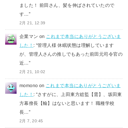
ました！ 前田さん、髪を伸ばされていたので
す…
”
2月 21, 12:39
企業マン
on
これまで本当にありがとうございま
した！
: “
管理人様 休眠状態は理解しています
が、管理人さんの推しでもあった前田元司令官の
近…
”
2月 21, 10:02
momono
on
これまで本当にありがとうございま
した！
: “
さすがに、上田東方総監【需】、坂田東
方幕僚長【輸】はないと思います！ 職種学校
長…
”
2月 7, 20:45