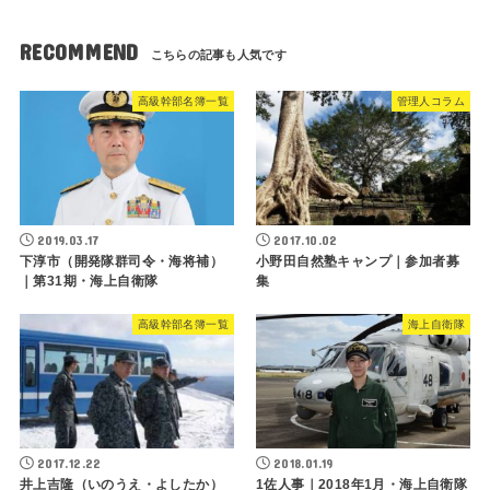
RECOMMEND
高級幹部名簿一覧
管理人コラム
2019.03.17
2017.10.02
下淳市（開発隊群司令・海将補）
小野田自然塾キャンプ｜参加者募
｜第31期・海上自衛隊
集
高級幹部名簿一覧
海上自衛隊
2017.12.22
2018.01.19
井上吉隆（いのうえ・よしたか）
1佐人事｜2018年1月・海上自衛隊