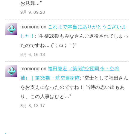
お見舞…
”
9月 9, 09:28
momono
on
これまで本当にありがとうございま
した！
: “
生徒28期もみなさんご退役されてしまっ
たのですね… (´；ω；｀)
”
8月 6, 16:13
momono
on
福田隆宏（第5航空団司令・空将
補）｜第35期・航空自衛隊
: “
空士として福田さん
をお支えになったのですね！ 当時の思い出もあ
り、この人事はひと…
”
8月 3, 13:17