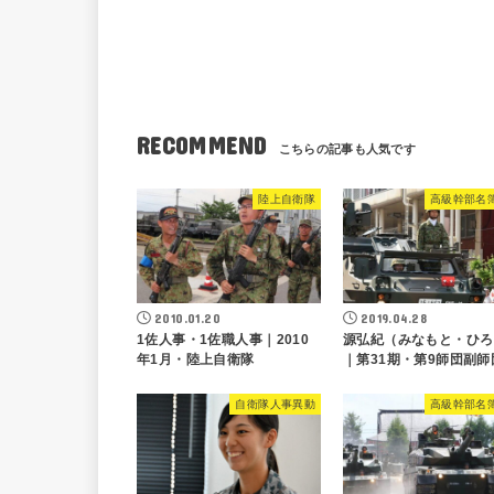
RECOMMEND
陸上自衛隊
高級幹部名
2010.01.20
2019.04.28
1佐人事・1佐職人事｜2010
源弘紀（みなもと・ひろ
年1月・陸上自衛隊
｜第31期・第9師団副師
自衛隊人事異動
高級幹部名