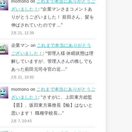
momono
on
これまで本当にありがとうご
ざいました！
: “
企業マンさまコメントあ
りがとうございました！ 前田さん、髪を
伸ばされていたのです…
”
2月 21, 12:39
企業マン
on
これまで本当にありがとう
ございました！
: “
管理人様 休眠状態は理
解していますが、管理人さんの推しでも
あった前田元司令官の近…
”
2月 21, 10:02
momono
on
これまで本当にありがとうご
ざいました！
: “
さすがに、上田東方総監
【需】、坂田東方幕僚長【輸】はないと
思います！ 職種学校長…
”
2月 7, 20:45