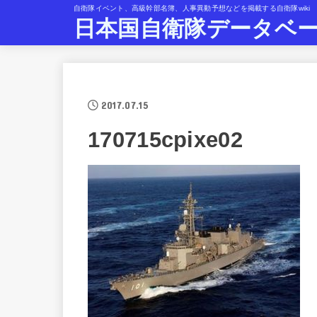
自衛隊イベント、高級幹部名簿、人事異動予想などを掲載する自衛隊wiki
日本国自衛隊データベ
2017.07.15
170715cpixe02