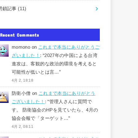
閉鎖記事
(11)
Recent Comments
momono
on
これまで本当にありがとうご
ざいました！
: “
2027年の中国による台湾
進攻は、客観的な政治的環境を考えると
可能性が低いとは言…
”
4月 2, 18:18
防衛小僧
on
これまで本当にありがとう
ございました！
: “
管理人さんに質問で
す。 防衛協会のHPを見ていたら、4月の
協会会報で「ターゲット…
”
4月 2, 08:11