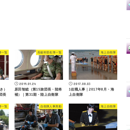
簿一覧
高級幹部名簿一覧
海上自衛隊
2019.01.24
2017.08.03
き）
原田智総（第15旅団長・陸将
1佐職人事｜2017年8月・海
団長
補）｜第31期・陸上自衛隊
上自衛隊
簿一覧
自衛隊人事異動
海上自衛隊