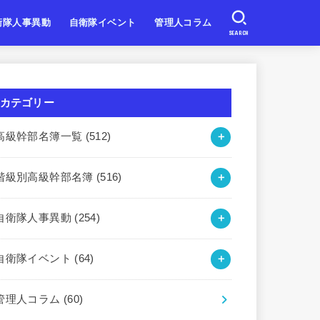
衛隊人事異動
自衛隊イベント
管理人コラム
SEARCH
自衛隊
自衛隊
自衛隊
北海道・東北
関東・甲信越
東海・北陸
近畿
中国・四国
九州・沖縄
カテゴリー
高級幹部名簿一覧
(512)
階級別高級幹部名簿
(516)
自衛隊人事異動
(254)
自衛隊イベント
(64)
管理人コラム
(60)