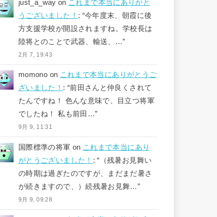
just_a_way
on
これまで本当にありがと
うございました！
: “
今年度末、朝霞に後
方支援学校が開設されますね。学校長は
陸将とのことで武器、輸送、…
”
2月 7, 19:43
momono
on
これまで本当にありがとうご
ざいました！
: “
前田さんと仲良くされて
たんですね！ 色んな意味で、目立つ将軍
でしたね！ 私も前田…
”
9月 9, 11:31
国際標準の将軍
on
これまで本当にあり
がとうございました！
: “
（残暑お見舞い
の時期は過ぎたのですが、まだまだ暑さ
が続きますので、）続残暑お見舞…
”
9月 9, 09:28