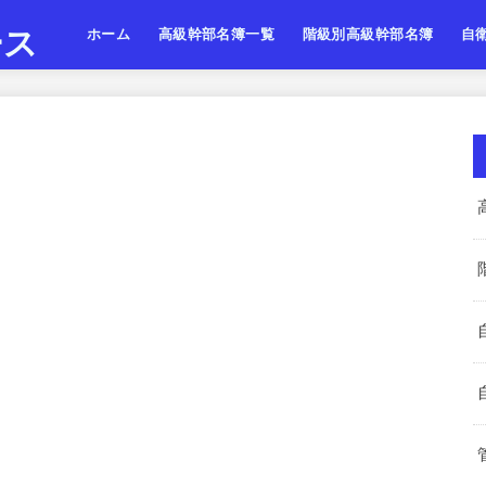
ース
ホーム
高級幹部名簿一覧
階級別高級幹部名簿
自
陸上自衛隊
海上自衛隊
航空自衛隊
陸海空・将
陸海空・将補
陸海空・一佐
陸上
海上
航空