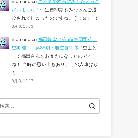
momono
on
これまで本当にありがとうご
ざいました！
: “
生徒28期もみなさんご退
役されてしまったのですね… (´；ω；｀)
”
8月 6, 16:13
momono
on
福田隆宏（第5航空団司令・
空将補）｜第35期・航空自衛隊
: “
空士と
して福田さんをお支えになったのです
ね！ 当時の思い出もあり、この人事はひ
と…
”
8月 3, 13:17
検
索: