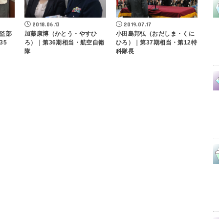
2018.06.13
2019.07.17
監部
加藤康博（かとう・やすひ
小田島邦弘（おだしま・くに
35
ろ）｜第36期相当・航空自衛
ひろ）｜第37期相当・第12特
隊
科隊長