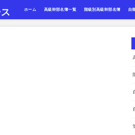
ース
ホーム
高級幹部名簿一覧
階級別高級幹部名簿
自
陸上自衛隊
海上自衛隊
航空自衛隊
陸海空・将
陸海空・将補
陸海空・一佐
陸上
海上
航空