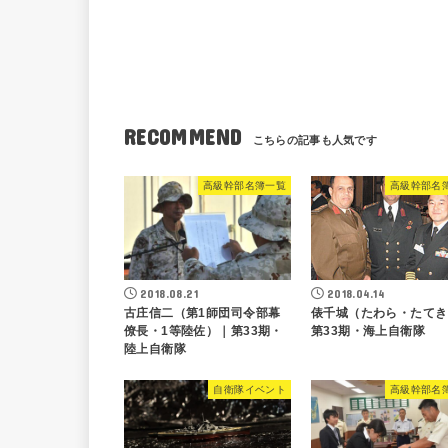
RECOMMEND
高級幹部名簿一覧
高級幹部名
2018.08.21
2018.04.14
古庄信二（第1師団司令部幕
俵千城（たわら・たてき
僚長・1等陸佐）｜第33期・
第33期・海上自衛隊
陸上自衛隊
自衛隊イベント
高級幹部名