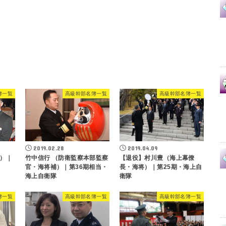
簿一覧
高級幹部名簿一覧
高級幹部名簿一覧
2019.02.28
2019.04.09
）｜
竹中信行 （防衛監察本部監察
【退役】村川豊（海上幕僚
官・海将補）｜第36期相当・
長・海将）｜第25期・海上自
海上自衛隊
衛隊
簿一覧
高級幹部名簿一覧
高級幹部名簿一覧