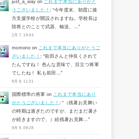
just_a_way
on
これまで本当にありがと
うございました！
: “
今年度末、朝霞に後
方支援学校が開設されますね。学校長は
陸将とのことで武器、輸送、…
”
2月 7, 19:43
momono
on
これまで本当にありがとうご
ざいました！
: “
前田さんと仲良くされて
たんですね！ 色んな意味で、目立つ将軍
でしたね！ 私も前田…
”
9月 9, 11:31
国際標準の将軍
on
これまで本当にあり
がとうございました！
: “
（残暑お見舞い
の時期は過ぎたのですが、まだまだ暑さ
が続きますので、）続残暑お見舞…
”
9月 9, 09:28