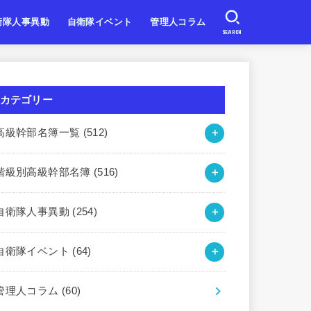
衛隊人事異動
自衛隊イベント
管理人コラム
SEARCH
自衛隊
自衛隊
自衛隊
北海道・東北
関東・甲信越
東海・北陸
近畿
中国・四国
九州・沖縄
カテゴリー
高級幹部名簿一覧
(512)
階級別高級幹部名簿
(516)
自衛隊人事異動
(254)
自衛隊イベント
(64)
管理人コラム
(60)