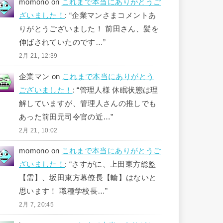
momono
on
これまで本当にありがとうご
ざいました！
: “
企業マンさまコメントあ
りがとうございました！ 前田さん、髪を
伸ばされていたのです…
”
2月 21, 12:39
企業マン
on
これまで本当にありがとう
ございました！
: “
管理人様 休眠状態は理
解していますが、管理人さんの推しでも
あった前田元司令官の近…
”
2月 21, 10:02
momono
on
これまで本当にありがとうご
ざいました！
: “
さすがに、上田東方総監
【需】、坂田東方幕僚長【輸】はないと
思います！ 職種学校長…
”
2月 7, 20:45