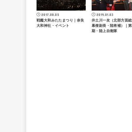
2017.08.05
2019.01.03
戦艦大和みたたまつり｜奈良
井土川一友（北部方面総
大和神社・イベント
幕僚副長・陸将補）｜第
期・陸上自衛隊