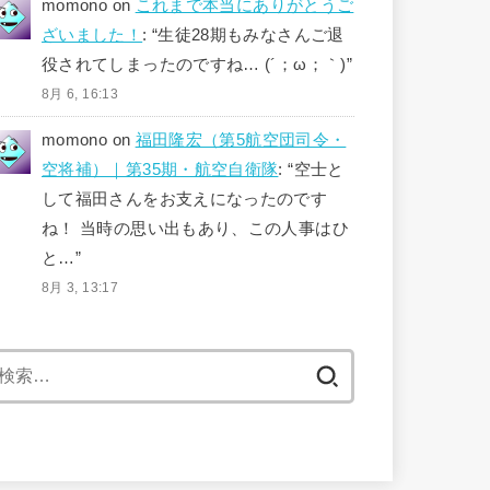
momono
on
これまで本当にありがとうご
ざいました！
: “
生徒28期もみなさんご退
役されてしまったのですね… (´；ω；｀)
”
8月 6, 16:13
momono
on
福田隆宏（第5航空団司令・
空将補）｜第35期・航空自衛隊
: “
空士と
して福田さんをお支えになったのです
ね！ 当時の思い出もあり、この人事はひ
と…
”
8月 3, 13:17
検
索: