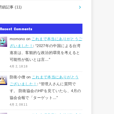
閉鎖記事
(11)
Recent Comments
momono
on
これまで本当にありがとうご
ざいました！
: “
2027年の中国による台湾
進攻は、客観的な政治的環境を考えると
可能性が低いとは言…
”
4月 2, 18:18
防衛小僧
on
これまで本当にありがとう
ございました！
: “
管理人さんに質問で
す。 防衛協会のHPを見ていたら、4月の
協会会報で「ターゲット…
”
4月 2, 08:11