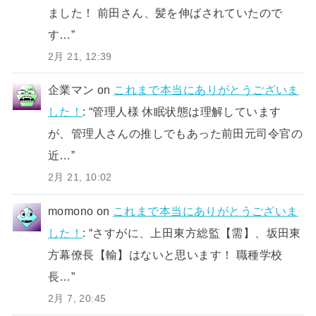
ました！ 前田さん、髪を伸ばされていたので
す…
”
2月 21, 12:39
企業マン
on
これまで本当にありがとうございま
した！
: “
管理人様 休眠状態は理解しています
が、管理人さんの推しでもあった前田元司令官の
近…
”
2月 21, 10:02
momono
on
これまで本当にありがとうございま
した！
: “
さすがに、上田東方総監【需】、坂田東
方幕僚長【輸】はないと思います！ 職種学校
長…
”
2月 7, 20:45