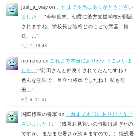
just_a_way
on
これまで本当にありがとうござい
ました！
: “
今年度末、朝霞に後方支援学校が開設
されますね。学校長は陸将とのことで武器、輸
送、…
”
2月 7, 19:43
momono
on
これまで本当にありがとうございま
した！
: “
前田さんと仲良くされてたんですね！
色んな意味で、目立つ将軍でしたね！ 私も前
田…
”
9月 9, 11:31
国際標準の将軍
on
これまで本当にありがとうご
ざいました！
: “
（残暑お見舞いの時期は過ぎたの
ですが、まだまだ暑さが続きますので、）続残暑