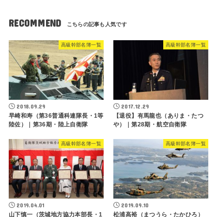
RECOMMEND
高級幹部名簿一覧
高級幹部名簿一覧
2018.09.29
2017.12.29
早崎和寿（第36普通科連隊長・1等
【退役】有馬龍也（ありま・たつ
陸佐）｜第36期・陸上自衛隊
や）｜第28期・航空自衛隊
高級幹部名簿一覧
高級幹部名簿一覧
2019.04.01
2019.09.10
山下慎一（茨城地方協力本部長・1
松浦高裕（まつうら・たかひろ）