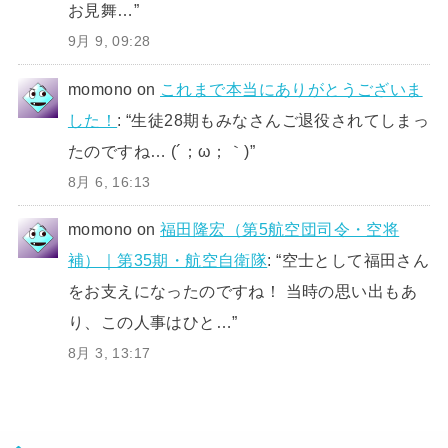
お見舞…
”
9月 9, 09:28
momono
on
これまで本当にありがとうございま
した！
: “
生徒28期もみなさんご退役されてしまっ
たのですね… (´；ω；｀)
”
8月 6, 16:13
momono
on
福田隆宏（第5航空団司令・空将
補）｜第35期・航空自衛隊
: “
空士として福田さん
をお支えになったのですね！ 当時の思い出もあ
り、この人事はひと…
”
8月 3, 13:17