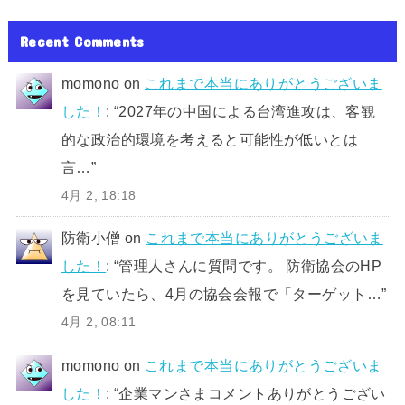
Recent Comments
momono
on
これまで本当にありがとうございま
した！
: “
2027年の中国による台湾進攻は、客観
的な政治的環境を考えると可能性が低いとは
言…
”
4月 2, 18:18
防衛小僧
on
これまで本当にありがとうございま
した！
: “
管理人さんに質問です。 防衛協会のHP
を見ていたら、4月の協会会報で「ターゲット…
”
4月 2, 08:11
momono
on
これまで本当にありがとうございま
した！
: “
企業マンさまコメントありがとうござい