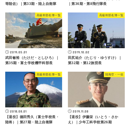
等陸佐）｜第33期・陸上自衛隊
｜第36期・第8飛行隊長
高級幹部名簿一覧
高級幹部名簿一覧
2019.05.01
2019.10.02
武田敏裕（たけだ・としひろ）｜
田尻祐介（たじり・ゆうすけ）｜
第35期・富士学校機甲科部長
第32期・第12旅団長
高級幹部名簿一覧
陸海空・一佐
2018.08.01
2019.11.08
【退役】德田秀久（富士学校長・
【退役】伊藤栄（いとう・さか
陸将）｜第27期・陸上自衛隊
え）｜少年工科学校第26期