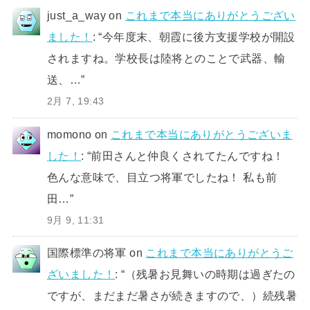
just_a_way
on
これまで本当にありがとうござい
ました！
: “
今年度末、朝霞に後方支援学校が開設
されますね。学校長は陸将とのことで武器、輸
送、…
”
2月 7, 19:43
momono
on
これまで本当にありがとうございま
した！
: “
前田さんと仲良くされてたんですね！
色んな意味で、目立つ将軍でしたね！ 私も前
田…
”
9月 9, 11:31
国際標準の将軍
on
これまで本当にありがとうご
ざいました！
: “
（残暑お見舞いの時期は過ぎたの
ですが、まだまだ暑さが続きますので、）続残暑