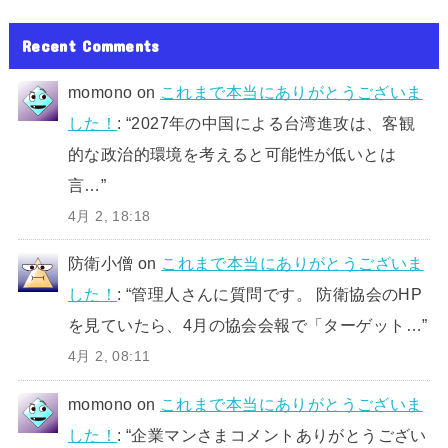
Recent Comments
momono
on
これまで本当にありがとうございま
した！
: “
2027年の中国による台湾進攻は、客観
的な政治的環境を考えると可能性が低いとは
言…
”
4月 2, 18:18
防衛小僧
on
これまで本当にありがとうございま
した！
: “
管理人さんに質問です。 防衛協会のHP
を見ていたら、4月の協会会報で「ターゲット…
”
4月 2, 08:11
momono
on
これまで本当にありがとうございま
した！
: “
企業マンさまコメントありがとうござい