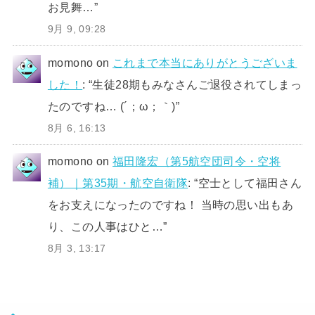
お見舞…
”
9月 9, 09:28
momono
on
これまで本当にありがとうございま
した！
: “
生徒28期もみなさんご退役されてしまっ
たのですね… (´；ω；｀)
”
8月 6, 16:13
momono
on
福田隆宏（第5航空団司令・空将
補）｜第35期・航空自衛隊
: “
空士として福田さん
をお支えになったのですね！ 当時の思い出もあ
り、この人事はひと…
”
8月 3, 13:17