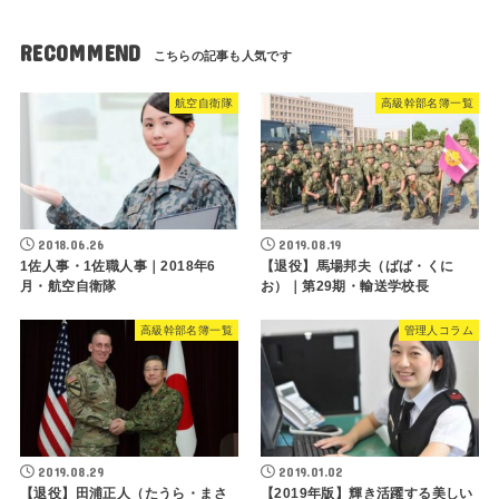
RECOMMEND
航空自衛隊
高級幹部名簿一覧
2018.06.26
2019.08.19
1佐人事・1佐職人事｜2018年6
【退役】馬場邦夫（ばば・くに
月・航空自衛隊
お）｜第29期・輸送学校長
高級幹部名簿一覧
管理人コラム
2019.08.29
2019.01.02
【退役】田浦正人（たうら・まさ
【2019年版】輝き活躍する美しい