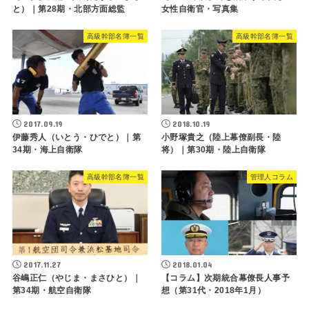
と）｜第28期・北部方面総監
女性自衛官・写真集
高級幹部名簿一覧
高級幹部名簿一覧
2017.09.19
2018.10.19
伊藤秀人（いとう・ひでと）｜第
小野塚貴之（陸上幕僚副長・陸
34期・海上自衛隊
将）｜第30期・陸上自衛隊
高級幹部名簿一覧
管理人コラム
2017.11.27
2018.01.04
谷嶋正仁（やじま・まさひと）｜
【コラム】次期統合幕僚長人事予
第34期・航空自衛隊
想（第31代・2018年1月）