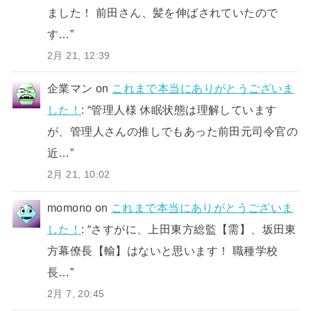
ました！ 前田さん、髪を伸ばされていたので
す…
”
2月 21, 12:39
企業マン
on
これまで本当にありがとうございま
した！
: “
管理人様 休眠状態は理解しています
が、管理人さんの推しでもあった前田元司令官の
近…
”
2月 21, 10:02
momono
on
これまで本当にありがとうございま
した！
: “
さすがに、上田東方総監【需】、坂田東
方幕僚長【輸】はないと思います！ 職種学校
長…
”
2月 7, 20:45