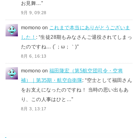
お見舞…
”
9月 9, 09:28
momono
on
これまで本当にありがとうございま
した！
: “
生徒28期もみなさんご退役されてしまっ
たのですね… (´；ω；｀)
”
8月 6, 16:13
momono
on
福田隆宏（第5航空団司令・空将
補）｜第35期・航空自衛隊
: “
空士として福田さん
をお支えになったのですね！ 当時の思い出もあ
り、この人事はひと…
”
8月 3, 13:17