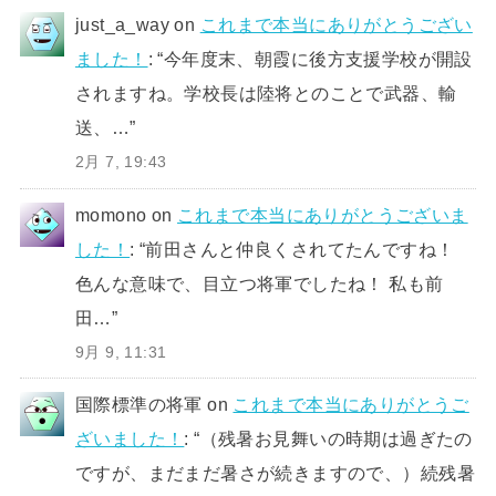
just_a_way
on
これまで本当にありがとうござい
ました！
: “
今年度末、朝霞に後方支援学校が開設
されますね。学校長は陸将とのことで武器、輸
送、…
”
2月 7, 19:43
momono
on
これまで本当にありがとうございま
した！
: “
前田さんと仲良くされてたんですね！
色んな意味で、目立つ将軍でしたね！ 私も前
田…
”
9月 9, 11:31
国際標準の将軍
on
これまで本当にありがとうご
ざいました！
: “
（残暑お見舞いの時期は過ぎたの
ですが、まだまだ暑さが続きますので、）続残暑