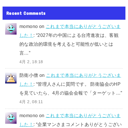
Recent Comments
momono
on
これまで本当にありがとうございま
した！
: “
2027年の中国による台湾進攻は、客観
的な政治的環境を考えると可能性が低いとは
言…
”
4月 2, 18:18
防衛小僧
on
これまで本当にありがとうございま
した！
: “
管理人さんに質問です。 防衛協会のHP
を見ていたら、4月の協会会報で「ターゲット…
”
4月 2, 08:11
momono
on
これまで本当にありがとうございま
した！
: “
企業マンさまコメントありがとうござい