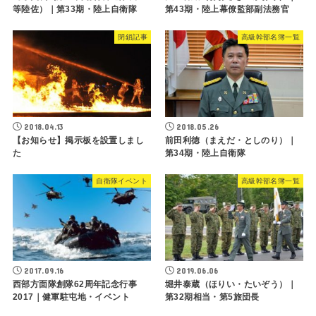
等陸佐）｜第33期・陸上自衛隊
第43期・陸上幕僚監部副法務官
閉鎖記事
高級幹部名簿一覧
2018.04.13
2018.05.26
【お知らせ】掲示板を設置しまし
前田利徳（まえだ・としのり）｜
た
第34期・陸上自衛隊
自衛隊イベント
高級幹部名簿一覧
2017.09.16
2019.06.06
西部方面隊創隊62周年記念行事
堀井泰蔵（ほりい・たいぞう）｜
2017｜健軍駐屯地・イベント
第32期相当・第5旅団長