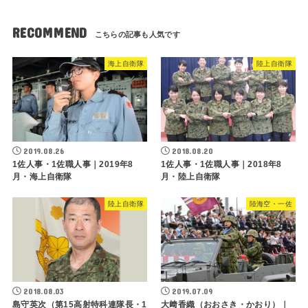
RECOMMEND
海上自衛隊
陸上自衛隊
2019.08.26
2018.08.20
1佐人事・1佐職人事｜2019年8
1佐人事・1佐職人事｜2018年8
月・海上自衛隊
月・陸上自衛隊
陸上自衛隊
陸海空・一佐
2018.08.03
2019.07.09
島守英次（第15高射特科連隊長・1
大﨑香織（おおさき・かおり）｜