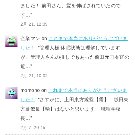
ました！ 前田さん、髪を伸ばされていたので
す…
”
2月 21, 12:39
企業マン
on
これまで本当にありがとうございま
した！
: “
管理人様 休眠状態は理解しています
が、管理人さんの推しでもあった前田元司令官の
近…
”
2月 21, 10:02
momono
on
これまで本当にありがとうございま
した！
: “
さすがに、上田東方総監【需】、坂田東
方幕僚長【輸】はないと思います！ 職種学校
長…
”
2月 7, 20:45