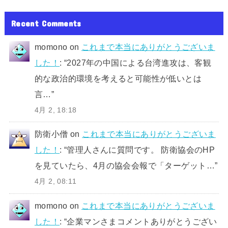
Recent Comments
momono
on
これまで本当にありがとうございま
した！
: “
2027年の中国による台湾進攻は、客観
的な政治的環境を考えると可能性が低いとは
言…
”
4月 2, 18:18
防衛小僧
on
これまで本当にありがとうございま
した！
: “
管理人さんに質問です。 防衛協会のHP
を見ていたら、4月の協会会報で「ターゲット…
”
4月 2, 08:11
momono
on
これまで本当にありがとうございま
した！
: “
企業マンさまコメントありがとうござい