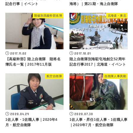
記念行事｜イベント
海将）｜第21期・海上自衛隊
階級別高級幹部名簿
北海道・東北
2017.11.02
2017.10.01
【高級幹部】陸上自衛隊 陸将名
陸上自衛隊別海駐屯地創立52周年
簿氏名一覧｜2017年11月版
記念行事2017｜北海道・イベント
航空自衛隊
自衛隊人事異動
2020.04.29
2020.07.30
1佐人事・1佐職人事｜2020年4
1佐人事・昇任1佐人事・1佐職人事
月・航空自衛隊
｜2020年7月・航空自衛隊