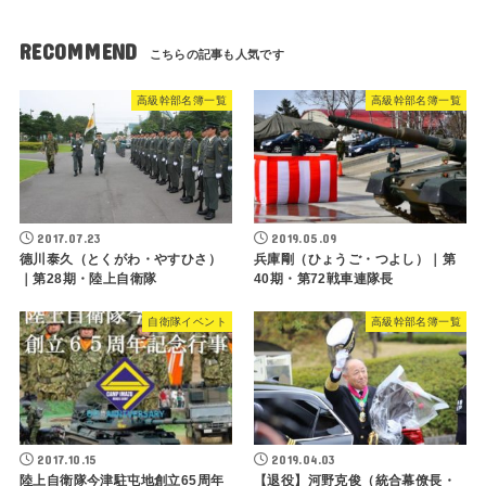
RECOMMEND
高級幹部名簿一覧
高級幹部名簿一覧
2017.07.23
2019.05.09
德川泰久（とくがわ・やすひさ）
兵庫剛（ひょうご・つよし）｜第
｜第28期・陸上自衛隊
40期・第72戦車連隊長
自衛隊イベント
高級幹部名簿一覧
2017.10.15
2019.04.03
陸上自衛隊今津駐屯地創立65周年
【退役】河野克俊（統合幕僚長・