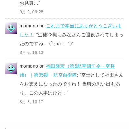
お見舞…
”
9月 9, 09:28
momono
on
これまで本当にありがとうございま
した！
: “
生徒28期もみなさんご退役されてしまっ
たのですね… (´；ω；｀)
”
8月 6, 16:13
momono
on
福田隆宏（第5航空団司令・空将
補）｜第35期・航空自衛隊
: “
空士として福田さん
をお支えになったのですね！ 当時の思い出もあ
り、この人事はひと…
”
8月 3, 13:17