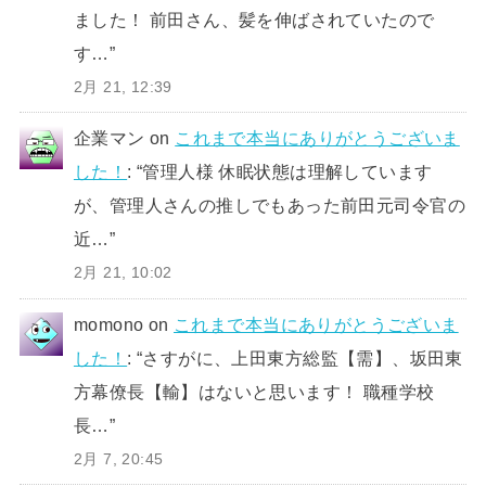
ました！ 前田さん、髪を伸ばされていたので
す…
”
2月 21, 12:39
企業マン
on
これまで本当にありがとうございま
した！
: “
管理人様 休眠状態は理解しています
が、管理人さんの推しでもあった前田元司令官の
近…
”
2月 21, 10:02
momono
on
これまで本当にありがとうございま
した！
: “
さすがに、上田東方総監【需】、坂田東
方幕僚長【輸】はないと思います！ 職種学校
長…
”
2月 7, 20:45