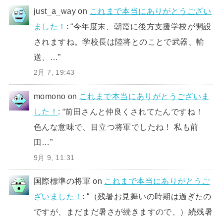
just_a_way
on
これまで本当にありがとうござい
ました！
: “
今年度末、朝霞に後方支援学校が開設
されますね。学校長は陸将とのことで武器、輸
送、…
”
2月 7, 19:43
momono
on
これまで本当にありがとうございま
した！
: “
前田さんと仲良くされてたんですね！
色んな意味で、目立つ将軍でしたね！ 私も前
田…
”
9月 9, 11:31
国際標準の将軍
on
これまで本当にありがとうご
ざいました！
: “
（残暑お見舞いの時期は過ぎたの
ですが、まだまだ暑さが続きますので、）続残暑