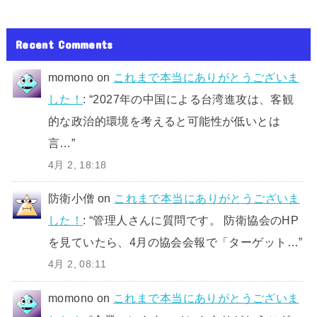
Recent Comments
momono
on
これまで本当にありがとうございま
した！
: “
2027年の中国による台湾進攻は、客観
的な政治的環境を考えると可能性が低いとは
言…
”
4月 2, 18:18
防衛小僧
on
これまで本当にありがとうございま
した！
: “
管理人さんに質問です。 防衛協会のHP
を見ていたら、4月の協会会報で「ターゲット…
”
4月 2, 08:11
momono
on
これまで本当にありがとうございま