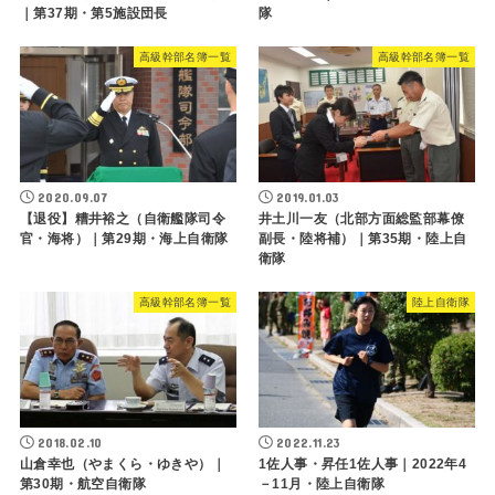
｜第37期・第5施設団長
隊
高級幹部名簿一覧
高級幹部名簿一覧
2020.09.07
2019.01.03
【退役】糟井裕之（自衛艦隊司令
井土川一友（北部方面総監部幕僚
官・海将）｜第29期・海上自衛隊
副長・陸将補）｜第35期・陸上自
衛隊
高級幹部名簿一覧
陸上自衛隊
2018.02.10
2022.11.23
山倉幸也（やまくら・ゆきや）｜
1佐人事・昇任1佐人事｜2022年4
第30期・航空自衛隊
－11月・陸上自衛隊