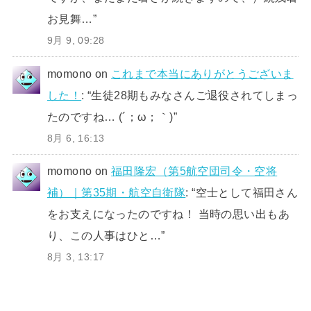
お見舞…
”
9月 9, 09:28
momono
on
これまで本当にありがとうございま
した！
: “
生徒28期もみなさんご退役されてしまっ
たのですね… (´；ω；｀)
”
8月 6, 16:13
momono
on
福田隆宏（第5航空団司令・空将
補）｜第35期・航空自衛隊
: “
空士として福田さん
をお支えになったのですね！ 当時の思い出もあ
り、この人事はひと…
”
8月 3, 13:17