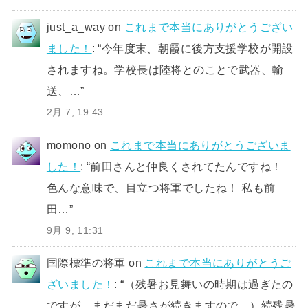
just_a_way
on
これまで本当にありがとうござい
ました！
: “
今年度末、朝霞に後方支援学校が開設
されますね。学校長は陸将とのことで武器、輸
送、…
”
2月 7, 19:43
momono
on
これまで本当にありがとうございま
した！
: “
前田さんと仲良くされてたんですね！
色んな意味で、目立つ将軍でしたね！ 私も前
田…
”
9月 9, 11:31
国際標準の将軍
on
これまで本当にありがとうご
ざいました！
: “
（残暑お見舞いの時期は過ぎたの
ですが、まだまだ暑さが続きますので、）続残暑