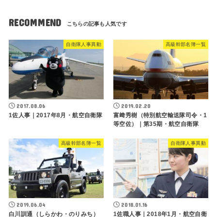
RECOMMEND
自衛隊人事異動
高級幹部名簿一覧
2017.08.06
2019.02.20
1佐人事｜2017年8月・航空自衛隊
富﨑秀樹（特別航空輸送隊司令・1
等空佐）｜第35期・航空自衛隊
高級幹部名簿一覧
自衛隊人事異動
2019.06.04
2018.01.16
白川訓通（しらかわ・のりみち）
1佐職人事｜2018年1月・航空自衛