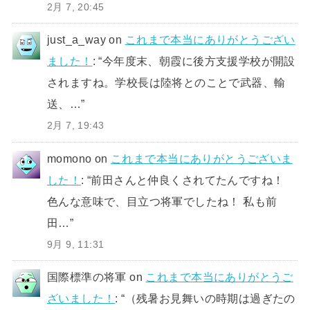
2月 7, 20:45
just_a_way
on
これまで本当にありがとうござい
ました！
: “
今年度末、朝霞に後方支援学校が開設
されますね。学校長は陸将とのことで武器、輸
送、…
”
2月 7, 19:43
momono
on
これまで本当にありがとうございま
した！
: “
前田さんと仲良くされてたんですね！
色んな意味で、目立つ将軍でしたね！ 私も前
田…
”
9月 9, 11:31
国際標準の将軍
on
これまで本当にありがとうご
ざいました！
: “
（残暑お見舞いの時期は過ぎたの