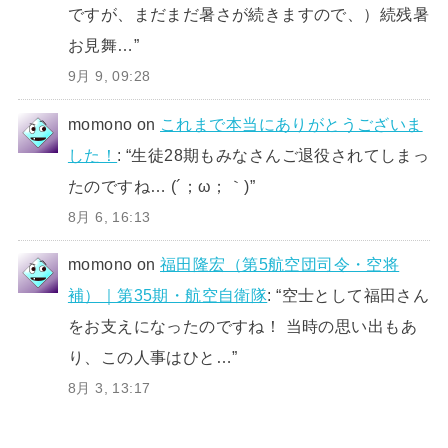
ですが、まだまだ暑さが続きますので、）続残暑
お見舞…
”
9月 9, 09:28
momono
on
これまで本当にありがとうございま
した！
: “
生徒28期もみなさんご退役されてしまっ
たのですね… (´；ω；｀)
”
8月 6, 16:13
momono
on
福田隆宏（第5航空団司令・空将
補）｜第35期・航空自衛隊
: “
空士として福田さん
をお支えになったのですね！ 当時の思い出もあ
り、この人事はひと…
”
8月 3, 13:17