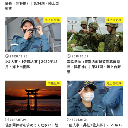
部長・陸将補）｜第34期・陸上自
衛隊
海上自衛隊
陸上自衛隊
2020.12.28
2019.03.01
1佐人事・1佐職人事｜2020年12
森脇良尚（東部方面総監部幕僚副
月・海上自衛隊
長・陸将補）｜第31期・陸上自衛
隊
閉鎖記事
海上自衛隊
2017.07.19
2021.01.31
佳き同伴者を求めてください｜陸
1佐人事・昇任1佐人事｜2021年1-