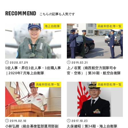
RECOMMEND
海上自衛隊
高級幹部名簿一覧
2020.07.29
2019.03.31
1佐人事・昇任1佐人事・1佐職人事
上ノ谷寛（南西航空方面隊司令
｜2020年7月海上自衛隊
官・空将）｜第30期・航空自衛隊
高級幹部名簿一覧
高級幹部名簿一覧
2019.02.10
2017.10.23
小林弘樹（統合幕僚監部運用部副
久保健昭｜第34期・海上自衛隊