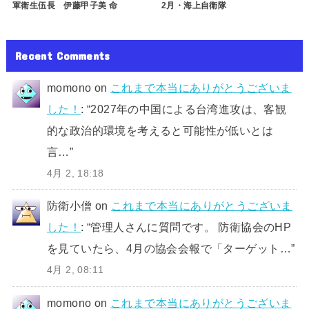
軍衛生伍長 伊藤甲子美 命
2月・海上自衛隊
Recent Comments
momono
on
これまで本当にありがとうございま
した！
: “
2027年の中国による台湾進攻は、客観
的な政治的環境を考えると可能性が低いとは
言…
”
4月 2, 18:18
防衛小僧
on
これまで本当にありがとうございま
した！
: “
管理人さんに質問です。 防衛協会のHP
を見ていたら、4月の協会会報で「ターゲット…
”
4月 2, 08:11
momono
on
これまで本当にありがとうございま