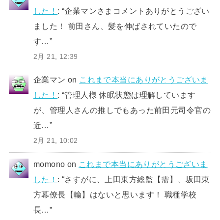
した！
: “
企業マンさまコメントありがとうござい
ました！ 前田さん、髪を伸ばされていたので
す…
”
2月 21, 12:39
企業マン
on
これまで本当にありがとうございま
した！
: “
管理人様 休眠状態は理解しています
が、管理人さんの推しでもあった前田元司令官の
近…
”
2月 21, 10:02
momono
on
これまで本当にありがとうございま
した！
: “
さすがに、上田東方総監【需】、坂田東
方幕僚長【輸】はないと思います！ 職種学校
長…
”