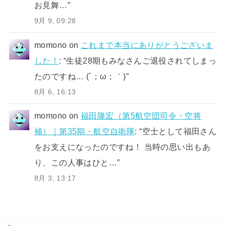
お見舞…
”
9月 9, 09:28
momono
on
これまで本当にありがとうございま
した！
: “
生徒28期もみなさんご退役されてしまっ
たのですね… (´；ω；｀)
”
8月 6, 16:13
momono
on
福田隆宏（第5航空団司令・空将
補）｜第35期・航空自衛隊
: “
空士として福田さん
をお支えになったのですね！ 当時の思い出もあ
り、この人事はひと…
”
8月 3, 13:17