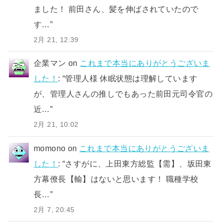
ました！ 前田さん、髪を伸ばされていたので
す…
”
2月 21, 12:39
企業マン
on
これまで本当にありがとうございま
した！
: “
管理人様 休眠状態は理解しています
が、管理人さんの推しでもあった前田元司令官の
近…
”
2月 21, 10:02
momono
on
これまで本当にありがとうございま
した！
: “
さすがに、上田東方総監【需】、坂田東
方幕僚長【輸】はないと思います！ 職種学校
長…
”
2月 7, 20:45