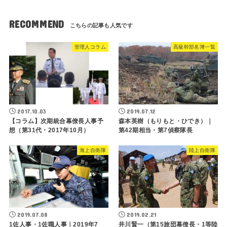
RECOMMEND
管理人コラム
高級幹部名簿一覧
2017.10.03
2019.07.12
【コラム】次期統合幕僚長人事予
森本英樹（もりもと・ひでき）｜
想（第31代・2017年10月）
第42期相当・第7偵察隊長
海上自衛隊
陸上自衛隊
2019.07.08
2019.02.21
1佐人事・1佐職人事｜2019年7
井川賢一（第15旅団幕僚長・1等陸