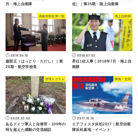
月・海上自衛隊
佐）｜第35期・陸上自衛隊
高級幹部名簿一覧
海上自衛隊
2019.06.18
2018.07.03
服部正（はっとり・ただし）｜第
昇任1佐人事｜2018年7月・海上自
29期・航空学校長
衛隊
管理人コラム
東海・北陸
2020.03.02
2017.10.10
あるドイツ軍人と自衛官－100年の
エアフェスタ浜松2017｜航空自衛
時を超えた感動の交流秘話
隊浜松基地・イベント