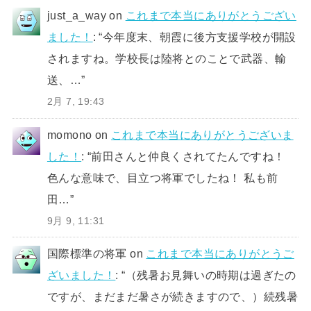
just_a_way
on
これまで本当にありがとうござい
ました！
: “
今年度末、朝霞に後方支援学校が開設
されますね。学校長は陸将とのことで武器、輸
送、…
”
2月 7, 19:43
momono
on
これまで本当にありがとうございま
した！
: “
前田さんと仲良くされてたんですね！
色んな意味で、目立つ将軍でしたね！ 私も前
田…
”
9月 9, 11:31
国際標準の将軍
on
これまで本当にありがとうご
ざいました！
: “
（残暑お見舞いの時期は過ぎたの
ですが、まだまだ暑さが続きますので、）続残暑