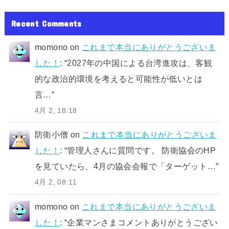
Recent Comments
momono
on
これまで本当にありがとうございま
した！
: “
2027年の中国による台湾進攻は、客観
的な政治的環境を考えると可能性が低いとは
言…
”
4月 2, 18:18
防衛小僧
on
これまで本当にありがとうございま
した！
: “
管理人さんに質問です。 防衛協会のHP
を見ていたら、4月の協会会報で「ターゲット…
”
4月 2, 08:11
momono
on
これまで本当にありがとうございま
した！
: “
企業マンさまコメントありがとうござい