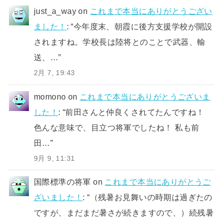
just_a_way
on
これまで本当にありがとうござい
ました！
: “
今年度末、朝霞に後方支援学校が開設
されますね。学校長は陸将とのことで武器、輸
送、…
”
2月 7, 19:43
momono
on
これまで本当にありがとうございま
した！
: “
前田さんと仲良くされてたんですね！
色んな意味で、目立つ将軍でしたね！ 私も前
田…
”
9月 9, 11:31
国際標準の将軍
on
これまで本当にありがとうご
ざいました！
: “
（残暑お見舞いの時期は過ぎたの
ですが、まだまだ暑さが続きますので、）続残暑