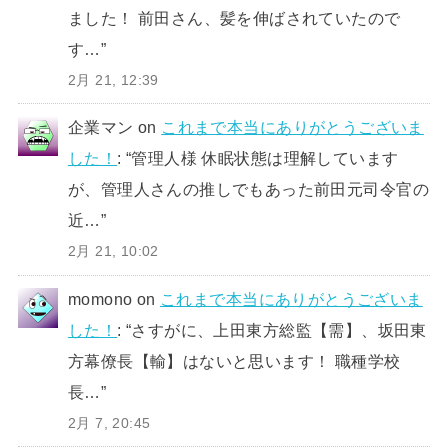
ました！ 前田さん、髪を伸ばされていたので
す…
”
2月 21, 12:39
企業マン
on
これまで本当にありがとうございま
した！
: “
管理人様 休眠状態は理解しています
が、管理人さんの推しでもあった前田元司令官の
近…
”
2月 21, 10:02
momono
on
これまで本当にありがとうございま
した！
: “
さすがに、上田東方総監【需】、坂田東
方幕僚長【輸】はないと思います！ 職種学校
長…
”
2月 7, 20:45