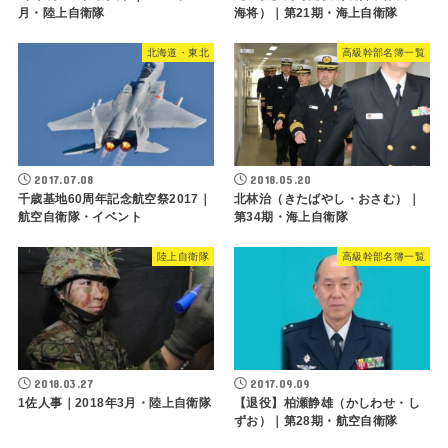
月・陸上自衛隊
海将）｜第21期・海上自衛隊
北海道・東北
高級幹部名簿一覧
2017.07.08
2018.05.20
千歳基地60周年記念航空祭2017｜
北林治（きたばやし・おさむ）｜
航空自衛隊・イベント
第34期・海上自衛隊
陸上自衛隊
高級幹部名簿一覧
2018.03.27
2017.09.09
1佐人事｜2018年3月・陸上自衛隊
【退役】柏瀬静雄（かしわせ・し
ずお）｜第28期・航空自衛隊