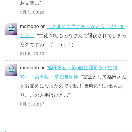
お見舞…
”
9月 9, 09:28
momono
on
これまで本当にありがとうございま
した！
: “
生徒28期もみなさんご退役されてしまっ
たのですね… (´；ω；｀)
”
8月 6, 16:13
momono
on
福田隆宏（第5航空団司令・空将
補）｜第35期・航空自衛隊
: “
空士として福田さん
をお支えになったのですね！ 当時の思い出もあ
り、この人事はひと…
”
8月 3, 13:17