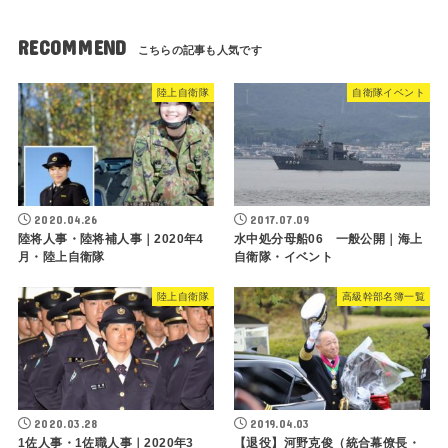
RECOMMEND
陸上自衛隊
自衛隊イベント
2020.04.26
2017.07.09
陸将人事・陸将補人事｜2020年4
水中処分母船06 一般公開｜海上
月・陸上自衛隊
自衛隊・イベント
陸上自衛隊
高級幹部名簿一覧
2020.03.28
2019.04.03
1佐人事・1佐職人事｜2020年3
【退役】河野克俊（統合幕僚長・