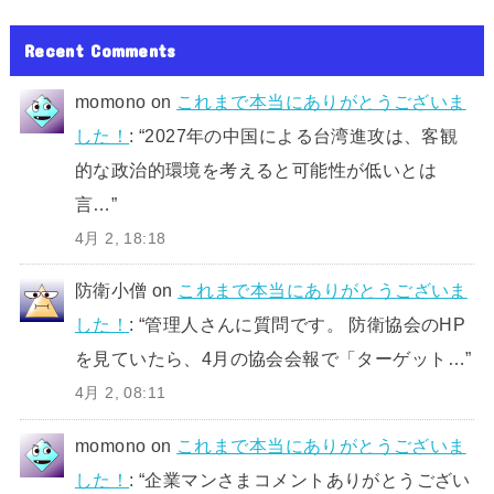
Recent Comments
momono
on
これまで本当にありがとうございま
した！
: “
2027年の中国による台湾進攻は、客観
的な政治的環境を考えると可能性が低いとは
言…
”
4月 2, 18:18
防衛小僧
on
これまで本当にありがとうございま
した！
: “
管理人さんに質問です。 防衛協会のHP
を見ていたら、4月の協会会報で「ターゲット…
”
4月 2, 08:11
momono
on
これまで本当にありがとうございま
した！
: “
企業マンさまコメントありがとうござい