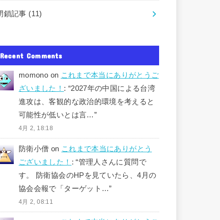
閉鎖記事
(11)
Recent Comments
momono
on
これまで本当にありがとうご
ざいました！
: “
2027年の中国による台湾
進攻は、客観的な政治的環境を考えると
可能性が低いとは言…
”
4月 2, 18:18
防衛小僧
on
これまで本当にありがとう
ございました！
: “
管理人さんに質問で
す。 防衛協会のHPを見ていたら、4月の
協会会報で「ターゲット…
”
4月 2, 08:11