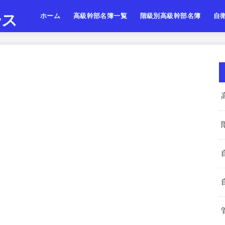
ース
ホーム
高級幹部名簿一覧
階級別高級幹部名簿
自
陸上自衛隊
海上自衛隊
航空自衛隊
陸海空・将
陸海空・将補
陸海空・一佐
陸上
海上
航空