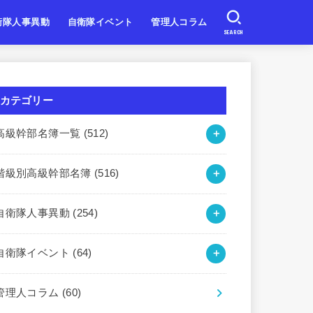
衛隊人事異動
自衛隊イベント
管理人コラム
SEARCH
自衛隊
自衛隊
自衛隊
北海道・東北
関東・甲信越
東海・北陸
近畿
中国・四国
九州・沖縄
カテゴリー
高級幹部名簿一覧
(512)
階級別高級幹部名簿
(516)
自衛隊人事異動
(254)
自衛隊イベント
(64)
管理人コラム
(60)