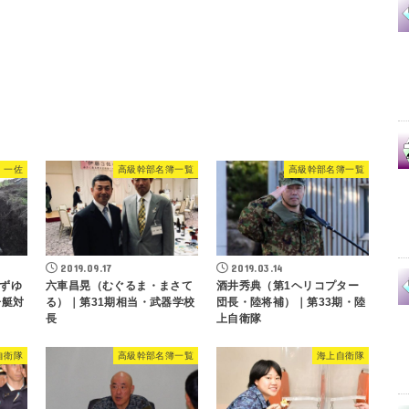
・一佐
高級幹部名簿一覧
高級幹部名簿一覧
2019.09.17
2019.03.14
ずゆ
六車昌晃（むぐるま・まさて
酒井秀典（第1ヘリコプター
舟艇対
る）｜第31期相当・武器学校
団長・陸将補）｜第33期・陸
長
上自衛隊
自衛隊
高級幹部名簿一覧
海上自衛隊