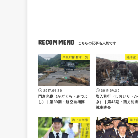
RECOMMEND
高級幹部名簿一覧
陸海空
2017.09.20
2019.09.20
門倉光慶（かどくら・みつよ
塩入和行（しおいり・か
し）｜第39期・航空自衛隊
き）｜第43期・西方対
戦車隊長
海上自衛隊
陸上