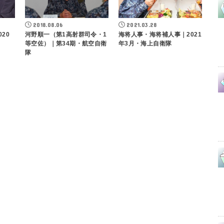
2018.08.06
2021.03.28
20
河野順一（第1高射群司令・1
海将人事・海将補人事｜2021
等空佐）｜第34期・航空自衛
年3月・海上自衛隊
隊