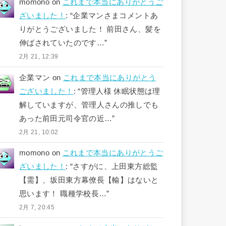
momono
on
これまで本当にありがとうご
ざいました！
: “
企業マンさまコメントあ
りがとうございました！ 前田さん、髪を
伸ばされていたのです…
”
2月 21, 12:39
企業マン
on
これまで本当にありがとう
ございました！
: “
管理人様 休眠状態は理
解していますが、管理人さんの推しでも
あった前田元司令官の近…
”
2月 21, 10:02
momono
on
これまで本当にありがとうご
ざいました！
: “
さすがに、上田東方総監
【需】、坂田東方幕僚長【輸】はないと
思います！ 職種学校長…
”
2月 7, 20:45