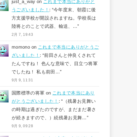
just_a_way
on
これまで本当にありがと
うございました！
: “
今年度末、朝霞に後
方支援学校が開設されますね。学校長は
陸将とのことで武器、輸送、…
”
2月 7, 19:43
momono
on
これまで本当にありがとうご
ざいました！
: “
前田さんと仲良くされて
たんですね！ 色んな意味で、目立つ将軍
でしたね！ 私も前田…
”
9月 9, 11:31
国際標準の将軍
on
これまで本当にあり
がとうございました！
: “
（残暑お見舞い
の時期は過ぎたのですが、まだまだ暑さ
が続きますので、）続残暑お見舞…
”
9月 9, 09:28