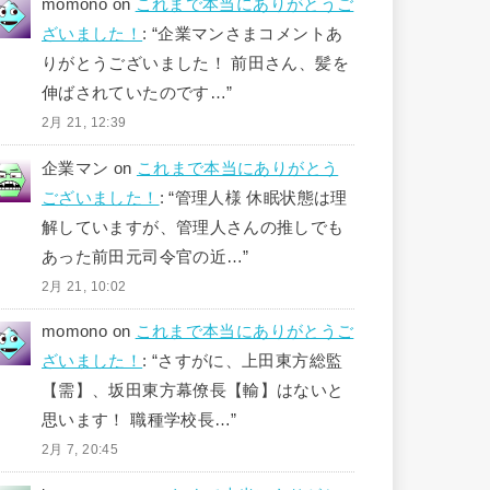
momono
on
これまで本当にありがとうご
ざいました！
: “
企業マンさまコメントあ
りがとうございました！ 前田さん、髪を
伸ばされていたのです…
”
2月 21, 12:39
企業マン
on
これまで本当にありがとう
ございました！
: “
管理人様 休眠状態は理
解していますが、管理人さんの推しでも
あった前田元司令官の近…
”
2月 21, 10:02
momono
on
これまで本当にありがとうご
ざいました！
: “
さすがに、上田東方総監
【需】、坂田東方幕僚長【輸】はないと
思います！ 職種学校長…
”
2月 7, 20:45