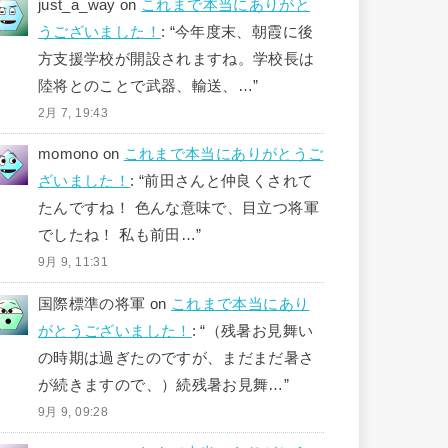
just_a_way
on
これまで本当にありがと
うございました！
: “
今年度末、朝霞に後
方支援学校が開設されますね。学校長は
陸将とのことで武器、輸送、…
”
2月 7, 19:43
momono
on
これまで本当にありがとうご
ざいました！
: “
前田さんと仲良くされて
たんですね！ 色んな意味で、目立つ将軍
でしたね！ 私も前田…
”
9月 9, 11:31
国際標準の将軍
on
これまで本当にあり
がとうございました！
: “
（残暑お見舞い
の時期は過ぎたのですが、まだまだ暑さ
が続きますので、）続残暑お見舞…
”
9月 9, 09:28