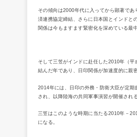
その傾向は2000年代に入ってから顕著で
済連携協定締結、さらに日本国とインドと
関係は今もますます緊密化を深めている最
そして三笠がインドに赴任した2010年（
結んだ年であり、日印関係が加速度的に親
2014年には、日印の外務・防衛大臣が定
され、以降陸海の共同軍事演習が開催され
三笠はこのような時期に当たる2010年－2
になる。