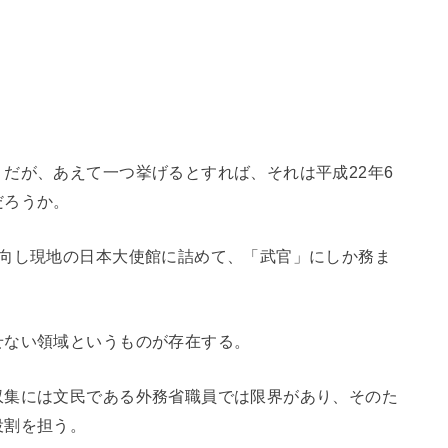
。
だが、あえて一つ挙げるとすれば、それは平成22年6
だろうか。
出向し現地の日本大使館に詰めて、「武官」にしか務ま
せない領域というものが存在する。
収集には文民である外務省職員では限界があり、そのた
役割を担う。