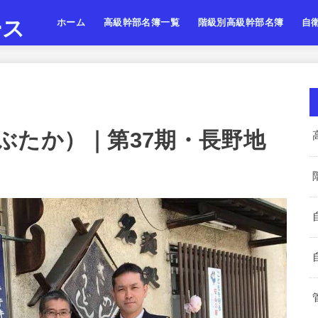
ース
ホーム
高級幹部名簿一覧
階級別高級幹部名簿
自
陸上自衛隊
海上自衛隊
航空自衛隊
陸海空・将
陸海空・将補
陸海空・一佐
陸上
海上
航空
ぶたか）｜第37期・長野地