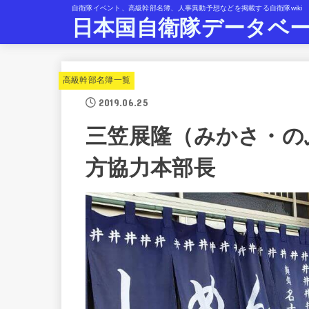
自衛隊イベント、高級幹部名簿、人事異動予想などを掲載する自衛隊wiki
日本国自衛隊データベ
高級幹部名簿一覧
2019.06.25
三笠展隆（みかさ・の
方協力本部長