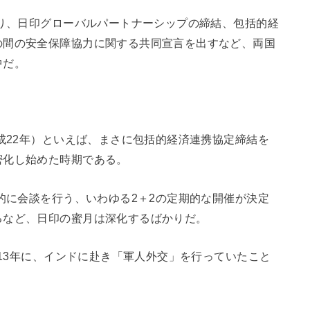
あり、日印グローバルパートナーシップの締結、包括的経
の間の安全保障協力に関する共同宣言を出すなど、両国
中だ。
平成22年）といえば、まさに包括的経済連携協定締結を
密化し始めた時期である。
期的に会談を行う、いわゆる2＋2の定期的な開催が決定
るなど、日印の蜜月は深化するばかりだ。
013年に、インドに赴き「軍人外交」を行っていたこと