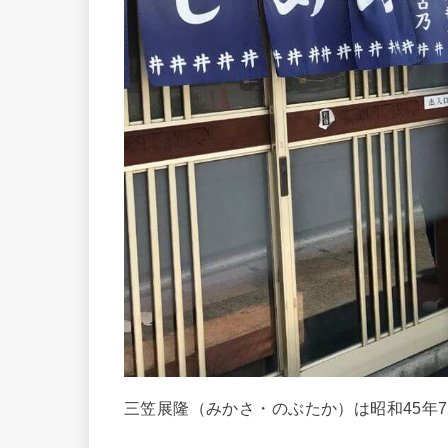
三笠展隆（みかさ・のぶたか）は昭和45年