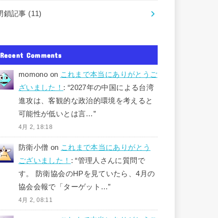
閉鎖記事
(11)
Recent Comments
momono
on
これまで本当にありがとうご
ざいました！
: “
2027年の中国による台湾
進攻は、客観的な政治的環境を考えると
可能性が低いとは言…
”
4月 2, 18:18
防衛小僧
on
これまで本当にありがとう
ございました！
: “
管理人さんに質問で
す。 防衛協会のHPを見ていたら、4月の
協会会報で「ターゲット…
”
4月 2, 08:11