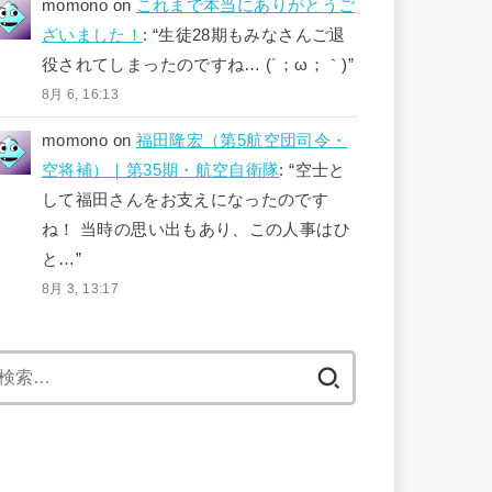
momono
on
これまで本当にありがとうご
ざいました！
: “
生徒28期もみなさんご退
役されてしまったのですね… (´；ω；｀)
”
8月 6, 16:13
momono
on
福田隆宏（第5航空団司令・
空将補）｜第35期・航空自衛隊
: “
空士と
して福田さんをお支えになったのです
ね！ 当時の思い出もあり、この人事はひ
と…
”
8月 3, 13:17
検
索: