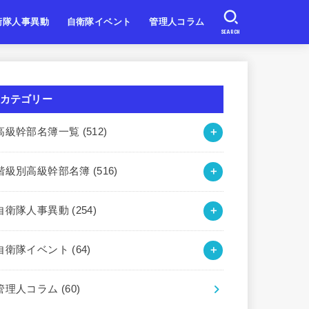
衛隊人事異動
自衛隊イベント
管理人コラム
SEARCH
自衛隊
自衛隊
自衛隊
北海道・東北
関東・甲信越
東海・北陸
近畿
中国・四国
九州・沖縄
カテゴリー
高級幹部名簿一覧
(512)
階級別高級幹部名簿
(516)
自衛隊人事異動
(254)
自衛隊イベント
(64)
管理人コラム
(60)