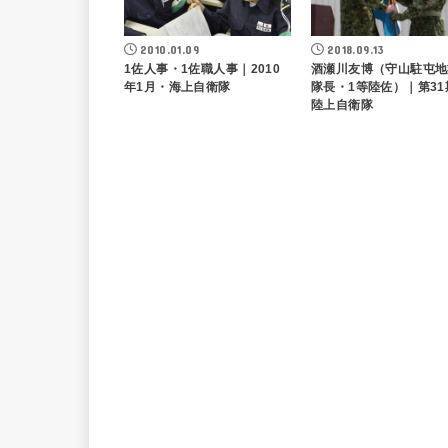
2010.01.09
2018.09.13
1佐人事・1佐職人事｜2010
酒瀬川友博（守山駐屯地
年1月・海上自衛隊
隊長・1等陸佐）｜第31
陸上自衛隊