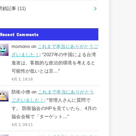
閉鎖記事
(11)
Recent Comments
momono
on
これまで本当にありがとうご
ざいました！
: “
2027年の中国による台湾
進攻は、客観的な政治的環境を考えると
可能性が低いとは言…
”
4月 2, 18:18
防衛小僧
on
これまで本当にありがとう
ございました！
: “
管理人さんに質問で
す。 防衛協会のHPを見ていたら、4月の
協会会報で「ターゲット…
”
4月 2, 08:11