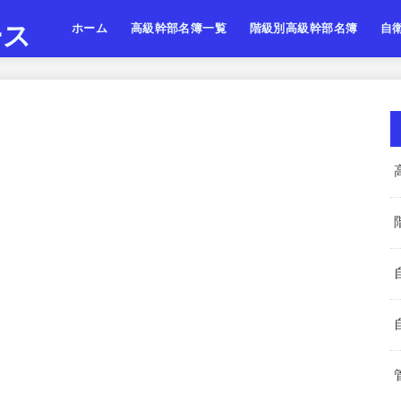
ース
ホーム
高級幹部名簿一覧
階級別高級幹部名簿
自
陸上自衛隊
海上自衛隊
航空自衛隊
陸海空・将
陸海空・将補
陸海空・一佐
陸上
海上
航空