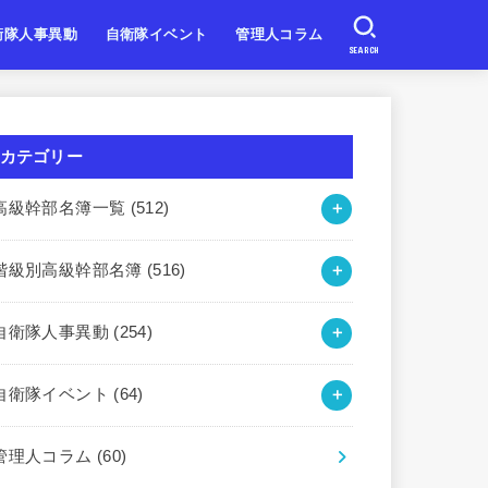
衛隊人事異動
自衛隊イベント
管理人コラム
SEARCH
自衛隊
自衛隊
自衛隊
北海道・東北
関東・甲信越
東海・北陸
近畿
中国・四国
九州・沖縄
カテゴリー
高級幹部名簿一覧
(512)
階級別高級幹部名簿
(516)
自衛隊人事異動
(254)
自衛隊イベント
(64)
管理人コラム
(60)