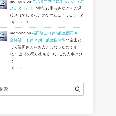
momono
on
これまで本当にありがとうご
ざいました！
: “
生徒28期もみなさんご退
役されてしまったのですね… (´；ω；｀)
”
8月 6, 16:13
momono
on
福田隆宏（第5航空団司令・
空将補）｜第35期・航空自衛隊
: “
空士と
して福田さんをお支えになったのです
ね！ 当時の思い出もあり、この人事はひ
と…
”
8月 3, 13:17
検
索: