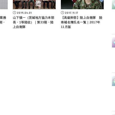
2019.04.01
2017.11.17
業務
山下慎一（茨城地方協力本部
【高級幹部】陸上自衛隊 陸
期・
長・1等陸佐）｜第33期・陸
将補名簿氏名一覧｜2017年
上自衛隊
11月版