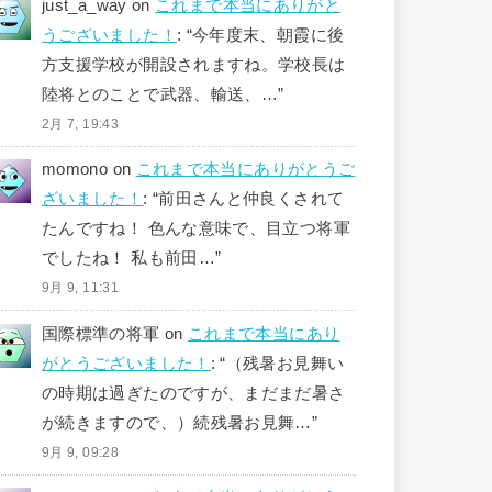
just_a_way
on
これまで本当にありがと
うございました！
: “
今年度末、朝霞に後
方支援学校が開設されますね。学校長は
陸将とのことで武器、輸送、…
”
2月 7, 19:43
momono
on
これまで本当にありがとうご
ざいました！
: “
前田さんと仲良くされて
たんですね！ 色んな意味で、目立つ将軍
でしたね！ 私も前田…
”
9月 9, 11:31
国際標準の将軍
on
これまで本当にあり
がとうございました！
: “
（残暑お見舞い
の時期は過ぎたのですが、まだまだ暑さ
が続きますので、）続残暑お見舞…
”
9月 9, 09:28