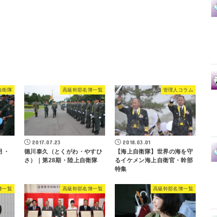
自衛隊
高級幹部名簿一覧
管理人コラム
2017.07.23
2018.03.01
月・
德川泰久（とくがわ・やすひ
【海上自衛隊】世界の海を守
さ）｜第28期・陸上自衛隊
るイケメン海上自衛官・幹部
特集
簿一覧
高級幹部名簿一覧
高級幹部名簿一覧