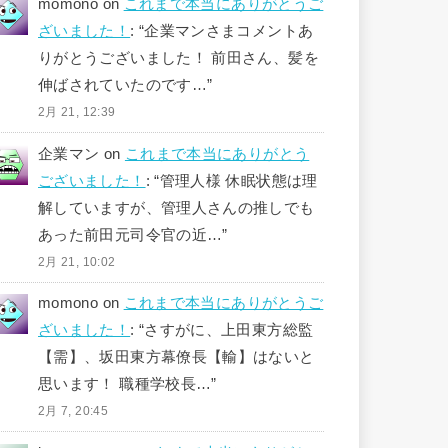
momono
on
これまで本当にありがとうご
ざいました！
: “
企業マンさまコメントあ
りがとうございました！ 前田さん、髪を
伸ばされていたのです…
”
2月 21, 12:39
企業マン
on
これまで本当にありがとう
ございました！
: “
管理人様 休眠状態は理
解していますが、管理人さんの推しでも
あった前田元司令官の近…
”
2月 21, 10:02
momono
on
これまで本当にありがとうご
ざいました！
: “
さすがに、上田東方総監
【需】、坂田東方幕僚長【輸】はないと
思います！ 職種学校長…
”
2月 7, 20:45