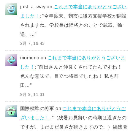
just_a_way
on
これまで本当にありがとうござい
ました！
: “
今年度末、朝霞に後方支援学校が開設
されますね。学校長は陸将とのことで武器、輸
送、…
”
2月 7, 19:43
momono
on
これまで本当にありがとうございま
した！
: “
前田さんと仲良くされてたんですね！
色んな意味で、目立つ将軍でしたね！ 私も前
田…
”
9月 9, 11:31
国際標準の将軍
on
これまで本当にありがとうご
ざいました！
: “
（残暑お見舞いの時期は過ぎたの
ですが、まだまだ暑さが続きますので、）続残暑