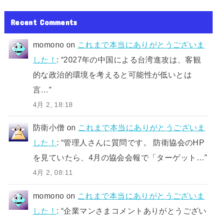
Recent Comments
momono
on
これまで本当にありがとうございま
した！
: “
2027年の中国による台湾進攻は、客観
的な政治的環境を考えると可能性が低いとは
言…
”
4月 2, 18:18
防衛小僧
on
これまで本当にありがとうございま
した！
: “
管理人さんに質問です。 防衛協会のHP
を見ていたら、4月の協会会報で「ターゲット…
”
4月 2, 08:11
momono
on
これまで本当にありがとうございま
した！
: “
企業マンさまコメントありがとうござい