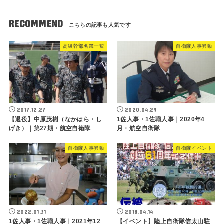
RECOMMEND
高級幹部名簿一覧
自衛隊人事異動
2017.12.27
2020.04.29
【退役】中原茂樹（なかはら・し
1佐人事・1佐職人事｜2020年4
げき）｜第27期・航空自衛隊
月・航空自衛隊
自衛隊人事異動
自衛隊イベント
2022.01.31
2018.04.14
1佐人事・1佐職人事｜2021年12
【イベント】陸上自衛隊信太山駐