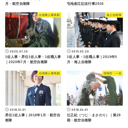
月・航空自衛隊
屯地創立記念行事2018
自衛隊人事異動
海上自衛隊
2020.07.30
2019.05.20
1佐人事・昇任1佐人事・1佐職人事
1佐人事・1佐職人事｜2019年5
｜2020年7月・航空自衛隊
月・海上自衛隊
自衛隊人事異動
陸海空・一佐
2018.01.01
2018.06.01
昇任1佐人事｜2018年1月・航空自
辻正紀（つじ・まさのり）｜第29
衛隊
期・航空自衛隊