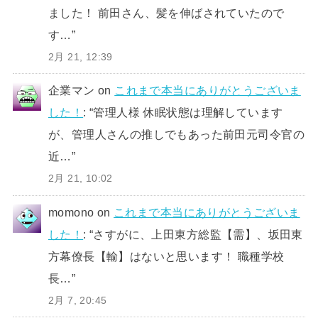
ました！ 前田さん、髪を伸ばされていたので
す…
”
2月 21, 12:39
企業マン
on
これまで本当にありがとうございま
した！
: “
管理人様 休眠状態は理解しています
が、管理人さんの推しでもあった前田元司令官の
近…
”
2月 21, 10:02
momono
on
これまで本当にありがとうございま
した！
: “
さすがに、上田東方総監【需】、坂田東
方幕僚長【輸】はないと思います！ 職種学校
長…
”
2月 7, 20:45