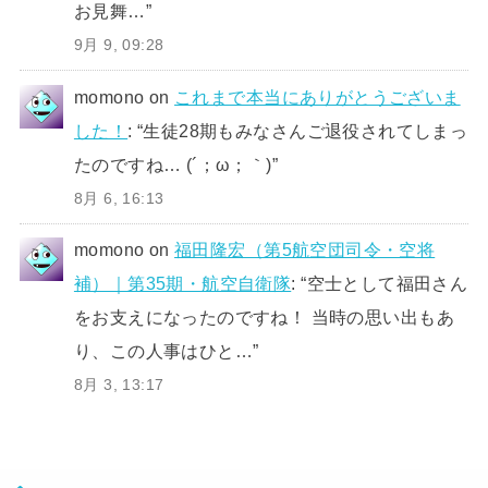
お見舞…
”
9月 9, 09:28
momono
on
これまで本当にありがとうございま
した！
: “
生徒28期もみなさんご退役されてしまっ
たのですね… (´；ω；｀)
”
8月 6, 16:13
momono
on
福田隆宏（第5航空団司令・空将
補）｜第35期・航空自衛隊
: “
空士として福田さん
をお支えになったのですね！ 当時の思い出もあ
り、この人事はひと…
”
8月 3, 13:17