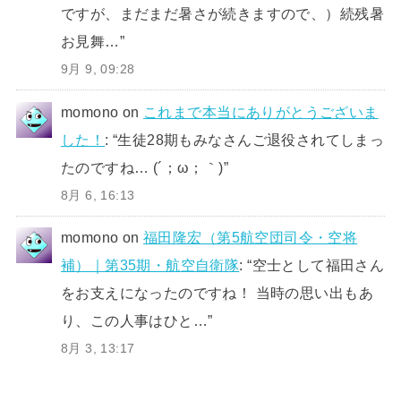
ですが、まだまだ暑さが続きますので、）続残暑
お見舞…
”
9月 9, 09:28
momono
on
これまで本当にありがとうございま
した！
: “
生徒28期もみなさんご退役されてしまっ
たのですね… (´；ω；｀)
”
8月 6, 16:13
momono
on
福田隆宏（第5航空団司令・空将
補）｜第35期・航空自衛隊
: “
空士として福田さん
をお支えになったのですね！ 当時の思い出もあ
り、この人事はひと…
”
8月 3, 13:17