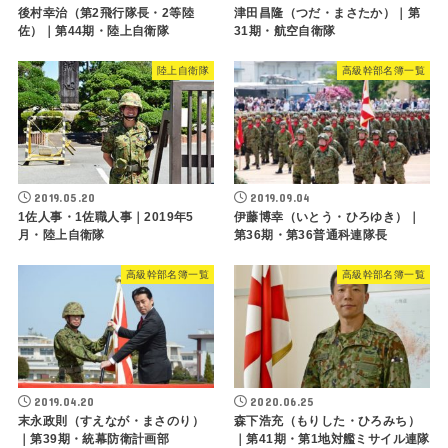
後村幸治（第2飛行隊長・2等陸
津田昌隆（つだ・まさたか）｜第
佐）｜第44期・陸上自衛隊
31期・航空自衛隊
陸上自衛隊
高級幹部名簿一覧
2019.05.20
2019.09.04
1佐人事・1佐職人事｜2019年5
伊藤博幸（いとう・ひろゆき）｜
月・陸上自衛隊
第36期・第36普通科連隊長
高級幹部名簿一覧
高級幹部名簿一覧
2019.04.20
2020.06.25
末永政則（すえなが・まさのり）
森下浩充（もりした・ひろみち）
｜第39期・統幕防衛計画部
｜第41期・第1地対艦ミサイル連隊