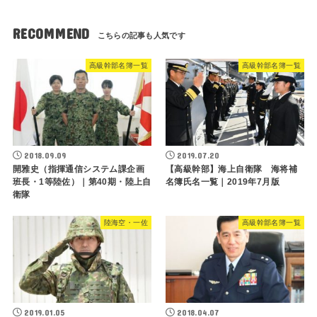
RECOMMEND
高級幹部名簿一覧
高級幹部名簿一覧
2018.09.09
2019.07.20
開雅史（指揮通信システム課企画
【高級幹部】海上自衛隊 海将補
班長・1等陸佐）｜第40期・陸上自
名簿氏名一覧｜2019年7月版
衛隊
陸海空・一佐
高級幹部名簿一覧
2019.01.05
2018.04.07