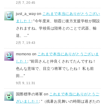
2月 7, 20:45
just_a_way
on
これまで本当にありがとうござい
ました！
: “
今年度末、朝霞に後方支援学校が開設
されますね。学校長は陸将とのことで武器、輸
送、…
”
2月 7, 19:43
momono
on
これまで本当にありがとうございま
した！
: “
前田さんと仲良くされてたんですね！
色んな意味で、目立つ将軍でしたね！ 私も前
田…
”
9月 9, 11:31
国際標準の将軍
on
これまで本当にありがとうご
ざいました！
: “
（残暑お見舞いの時期は過ぎたの