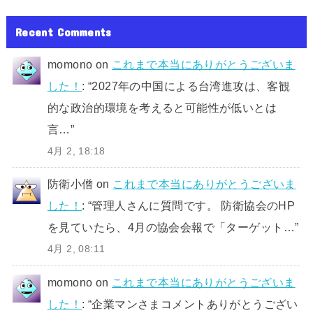
Recent Comments
momono
on
これまで本当にありがとうございま
した！
: “
2027年の中国による台湾進攻は、客観
的な政治的環境を考えると可能性が低いとは
言…
”
4月 2, 18:18
防衛小僧
on
これまで本当にありがとうございま
した！
: “
管理人さんに質問です。 防衛協会のHP
を見ていたら、4月の協会会報で「ターゲット…
”
4月 2, 08:11
momono
on
これまで本当にありがとうございま
した！
: “
企業マンさまコメントありがとうござい