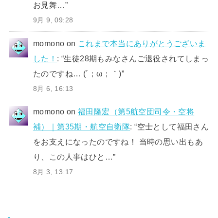
お見舞…
”
9月 9, 09:28
momono
on
これまで本当にありがとうございま
した！
: “
生徒28期もみなさんご退役されてしまっ
たのですね… (´；ω；｀)
”
8月 6, 16:13
momono
on
福田隆宏（第5航空団司令・空将
補）｜第35期・航空自衛隊
: “
空士として福田さん
をお支えになったのですね！ 当時の思い出もあ
り、この人事はひと…
”
8月 3, 13:17