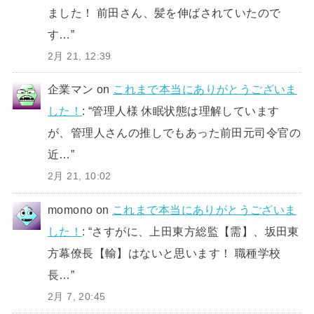
ました！ 前田さん、髪を伸ばされていたので
す…
”
2月 21, 12:39
企業マン
on
これまで本当にありがとうございま
した！
: “
管理人様 休眠状態は理解しています
が、管理人さんの推しでもあった前田元司令官の
近…
”
2月 21, 10:02
momono
on
これまで本当にありがとうございま
した！
: “
さすがに、上田東方総監【需】、坂田東
方幕僚長【輸】はないと思います！ 職種学校
長…
”
2月 7, 20:45