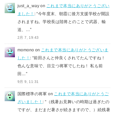
just_a_way
on
これまで本当にありがとうござい
ました！
: “
今年度末、朝霞に後方支援学校が開設
されますね。学校長は陸将とのことで武器、輸
送、…
”
2月 7, 19:43
momono
on
これまで本当にありがとうございま
した！
: “
前田さんと仲良くされてたんですね！
色んな意味で、目立つ将軍でしたね！ 私も前
田…
”
9月 9, 11:31
国際標準の将軍
on
これまで本当にありがとうご
ざいました！
: “
（残暑お見舞いの時期は過ぎたの
ですが、まだまだ暑さが続きますので、）続残暑