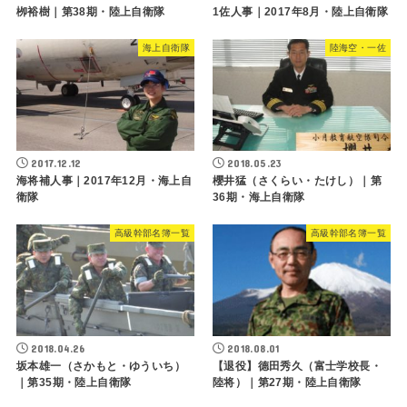
栁裕樹｜第38期・陸上自衛隊
1佐人事｜2017年8月・陸上自衛隊
海上自衛隊
陸海空・一佐
2017.12.12
2018.05.23
海将補人事｜2017年12月・海上自
櫻井猛（さくらい・たけし）｜第
衛隊
36期・海上自衛隊
高級幹部名簿一覧
高級幹部名簿一覧
2018.04.26
2018.08.01
坂本雄一（さかもと・ゆういち）
【退役】德田秀久（富士学校長・
｜第35期・陸上自衛隊
陸将）｜第27期・陸上自衛隊