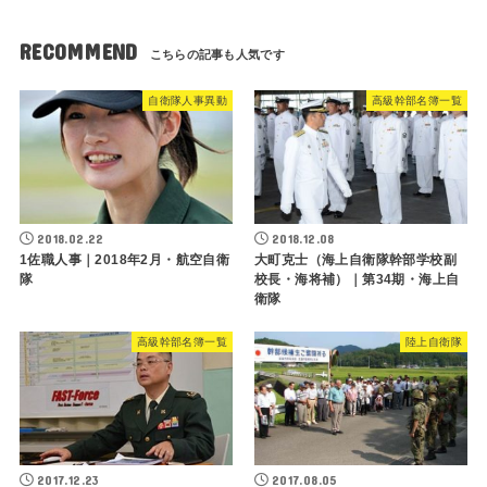
RECOMMEND
自衛隊人事異動
高級幹部名簿一覧
2018.02.22
2018.12.08
1佐職人事｜2018年2月・航空自衛
大町克士（海上自衛隊幹部学校副
隊
校長・海将補）｜第34期・海上自
衛隊
高級幹部名簿一覧
陸上自衛隊
2017.12.23
2017.08.05