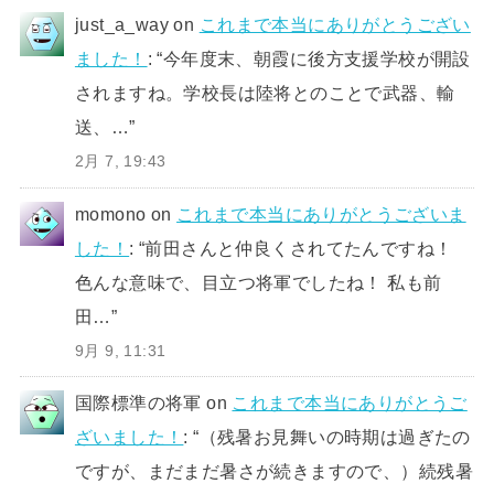
just_a_way
on
これまで本当にありがとうござい
ました！
: “
今年度末、朝霞に後方支援学校が開設
されますね。学校長は陸将とのことで武器、輸
送、…
”
2月 7, 19:43
momono
on
これまで本当にありがとうございま
した！
: “
前田さんと仲良くされてたんですね！
色んな意味で、目立つ将軍でしたね！ 私も前
田…
”
9月 9, 11:31
国際標準の将軍
on
これまで本当にありがとうご
ざいました！
: “
（残暑お見舞いの時期は過ぎたの
ですが、まだまだ暑さが続きますので、）続残暑