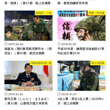
長・陸将）｜第27期・陸上自衛隊
期・教育訓練研究本部
陸海空・一佐
関東・甲信越
2019.05.06
2018.03.08
植森治（飛行教育航空隊司令・1等
平成30年度・練馬駐屯地創設67周
空佐）｜第35期・航空自衛隊
年記念行事2018
高級幹部名簿一覧
陸上自衛隊
2019.04.26
2020.01.29
新宅正章（しんたく・まさあき）
1佐人事・昇任1佐人事｜2020年1
｜第31期・山梨地方協力本部長
月・陸上自衛隊