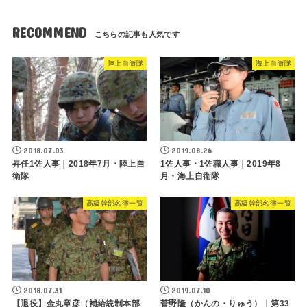
RECOMMEND
陸上自衛隊
海上自衛隊
2018.07.03
2019.08.26
昇任1佐人事｜2018年7月・陸上自
1佐人事・1佐職人事｜2019年8
衛隊
月・海上自衛隊
高級幹部名簿一覧
高級幹部名簿一覧
2018.07.31
2019.07.10
【退役】金丸章彦（補給統制本部
菅野隆（かんの・りゅう）｜第33