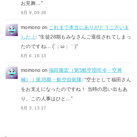
お見舞…
”
9月 9, 09:28
momono
on
これまで本当にありがとうございま
した！
: “
生徒28期もみなさんご退役されてしまっ
たのですね… (´；ω；｀)
”
8月 6, 16:13
momono
on
福田隆宏（第5航空団司令・空将
補）｜第35期・航空自衛隊
: “
空士として福田さん
をお支えになったのですね！ 当時の思い出もあ
り、この人事はひと…
”
8月 3, 13:17