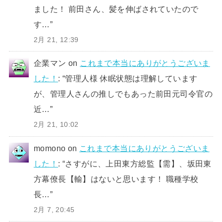
ました！ 前田さん、髪を伸ばされていたので
す…
”
2月 21, 12:39
企業マン
on
これまで本当にありがとうございま
した！
: “
管理人様 休眠状態は理解しています
が、管理人さんの推しでもあった前田元司令官の
近…
”
2月 21, 10:02
momono
on
これまで本当にありがとうございま
した！
: “
さすがに、上田東方総監【需】、坂田東
方幕僚長【輸】はないと思います！ 職種学校
長…
”
2月 7, 20:45