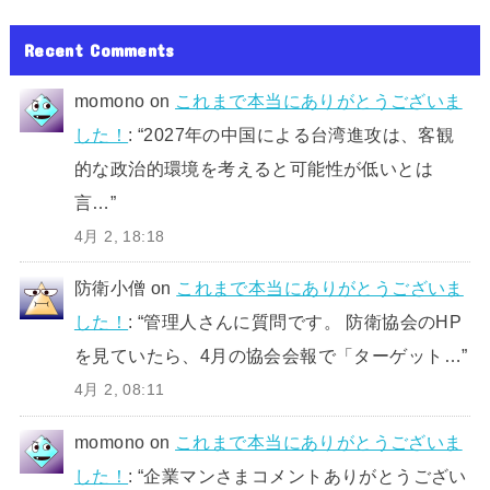
Recent Comments
momono
on
これまで本当にありがとうございま
した！
: “
2027年の中国による台湾進攻は、客観
的な政治的環境を考えると可能性が低いとは
言…
”
4月 2, 18:18
防衛小僧
on
これまで本当にありがとうございま
した！
: “
管理人さんに質問です。 防衛協会のHP
を見ていたら、4月の協会会報で「ターゲット…
”
4月 2, 08:11
momono
on
これまで本当にありがとうございま
した！
: “
企業マンさまコメントありがとうござい