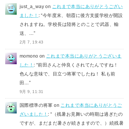
just_a_way
on
これまで本当にありがとうござい
ました！
: “
今年度末、朝霞に後方支援学校が開設
されますね。学校長は陸将とのことで武器、輸
送、…
”
2月 7, 19:43
momono
on
これまで本当にありがとうございま
した！
: “
前田さんと仲良くされてたんですね！
色んな意味で、目立つ将軍でしたね！ 私も前
田…
”
9月 9, 11:31
国際標準の将軍
on
これまで本当にありがとうご
ざいました！
: “
（残暑お見舞いの時期は過ぎたの
ですが、まだまだ暑さが続きますので、）続残暑