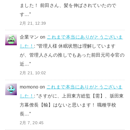
ました！ 前田さん、髪を伸ばされていたので
す…
”
2月 21, 12:39
企業マン
on
これまで本当にありがとうございま
した！
: “
管理人様 休眠状態は理解しています
が、管理人さんの推しでもあった前田元司令官の
近…
”
2月 21, 10:02
momono
on
これまで本当にありがとうございま
した！
: “
さすがに、上田東方総監【需】、坂田東
方幕僚長【輸】はないと思います！ 職種学校
長…
”
2月 7, 20:45