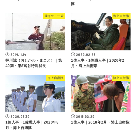
隊
陸海空・一佐
海上自衛隊
2019.11.14
2020.02.28
押川誠（おしかわ・まこと）｜第
1佐人事・1佐職人事｜2020年2
40期・第8高射特科群長
月・海上自衛隊
海上自衛隊
陸上自衛隊
2020.08.30
2018.02.20
1佐人事・1佐職人事｜2020年8
1佐人事｜2018年2月・陸上自衛隊
月・海上自衛隊