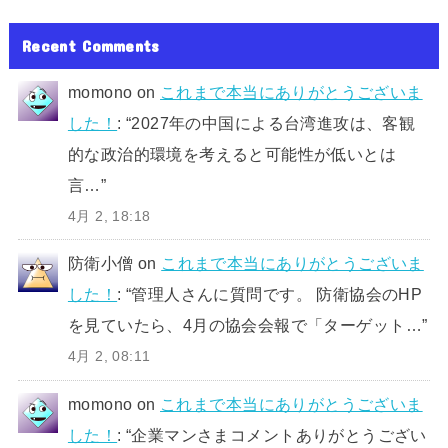
Recent Comments
momono
on
これまで本当にありがとうございま
した！
: “
2027年の中国による台湾進攻は、客観
的な政治的環境を考えると可能性が低いとは
言…
”
4月 2, 18:18
防衛小僧
on
これまで本当にありがとうございま
した！
: “
管理人さんに質問です。 防衛協会のHP
を見ていたら、4月の協会会報で「ターゲット…
”
4月 2, 08:11
momono
on
これまで本当にありがとうございま
した！
: “
企業マンさまコメントありがとうござい