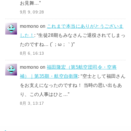
お見舞…
”
9月 9, 09:28
momono
on
これまで本当にありがとうございま
した！
: “
生徒28期もみなさんご退役されてしまっ
たのですね… (´；ω；｀)
”
8月 6, 16:13
momono
on
福田隆宏（第5航空団司令・空将
補）｜第35期・航空自衛隊
: “
空士として福田さん
をお支えになったのですね！ 当時の思い出もあ
り、この人事はひと…
”
8月 3, 13:17