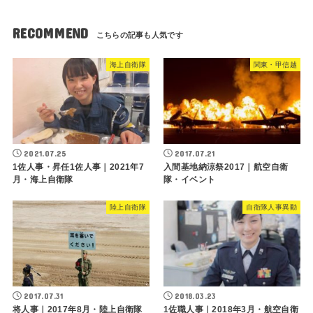
RECOMMEND
海上自衛隊
関東・甲信越
2021.07.25
2017.07.21
1佐人事・昇任1佐人事｜2021年7
入間基地納涼祭2017｜航空自衛
月・海上自衛隊
隊・イベント
陸上自衛隊
自衛隊人事異動
2017.07.31
2018.03.23
将人事｜2017年8月・陸上自衛隊
1佐職人事｜2018年3月・航空自衛