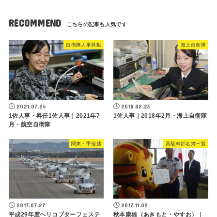
RECOMMEND
自衛隊人事異動
海上自衛隊
2021.07.24
2018.02.23
1佐人事・昇任1佐人事｜2021年7
1佐人事｜2018年2月・海上自衛隊
月・航空自衛隊
関東・甲信越
高級幹部名簿一覧
2017.07.27
2017.11.02
平成29年度ヘリコプターフェステ
秋本康雄（あきもと・やすお）｜