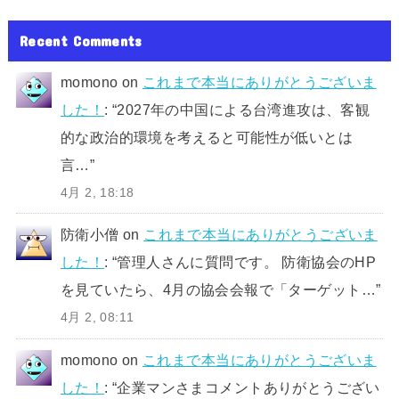
Recent Comments
momono
on
これまで本当にありがとうございま
した！
: “
2027年の中国による台湾進攻は、客観
的な政治的環境を考えると可能性が低いとは
言…
”
4月 2, 18:18
防衛小僧
on
これまで本当にありがとうございま
した！
: “
管理人さんに質問です。 防衛協会のHP
を見ていたら、4月の協会会報で「ターゲット…
”
4月 2, 08:11
momono
on
これまで本当にありがとうございま
した！
: “
企業マンさまコメントありがとうござい