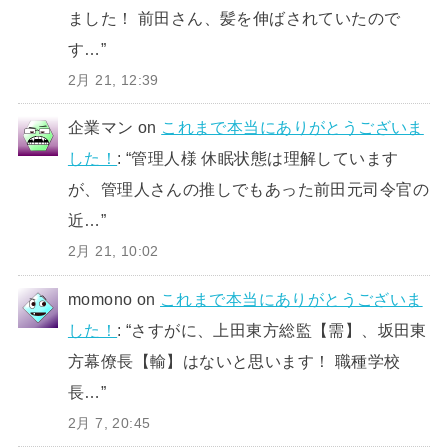
ました！ 前田さん、髪を伸ばされていたので
す…
”
2月 21, 12:39
企業マン
on
これまで本当にありがとうございま
した！
: “
管理人様 休眠状態は理解しています
が、管理人さんの推しでもあった前田元司令官の
近…
”
2月 21, 10:02
momono
on
これまで本当にありがとうございま
した！
: “
さすがに、上田東方総監【需】、坂田東
方幕僚長【輸】はないと思います！ 職種学校
長…
”
2月 7, 20:45