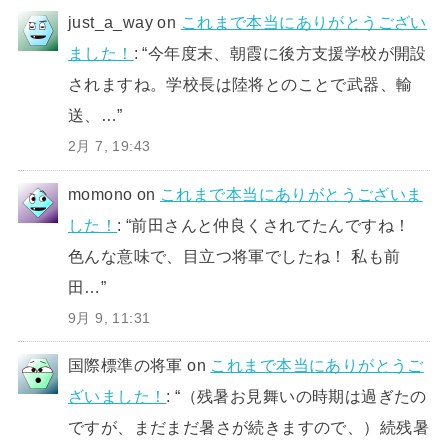
just_a_way
on
これまで本当にありがとうござい
ました！
: “
今年度末、朝霞に後方支援学校が開設
されますね。学校長は陸将とのことで武器、輸
送、…
”
2月 7, 19:43
momono
on
これまで本当にありがとうございま
した！
: “
前田さんと仲良くされてたんですね！
色んな意味で、目立つ将軍でしたね！ 私も前
田…
”
9月 9, 11:31
国際標準の将軍
on
これまで本当にありがとうご
ざいました！
: “
（残暑お見舞いの時期は過ぎたの
ですが、まだまだ暑さが続きますので、）続残暑