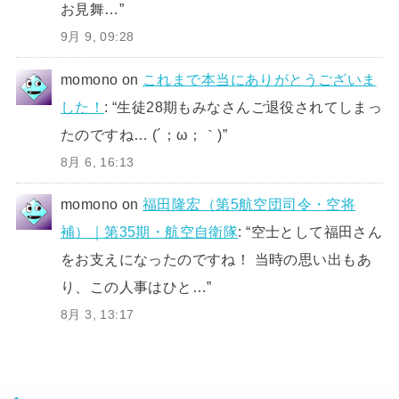
お見舞…
”
9月 9, 09:28
momono
on
これまで本当にありがとうございま
した！
: “
生徒28期もみなさんご退役されてしまっ
たのですね… (´；ω；｀)
”
8月 6, 16:13
momono
on
福田隆宏（第5航空団司令・空将
補）｜第35期・航空自衛隊
: “
空士として福田さん
をお支えになったのですね！ 当時の思い出もあ
り、この人事はひと…
”
8月 3, 13:17