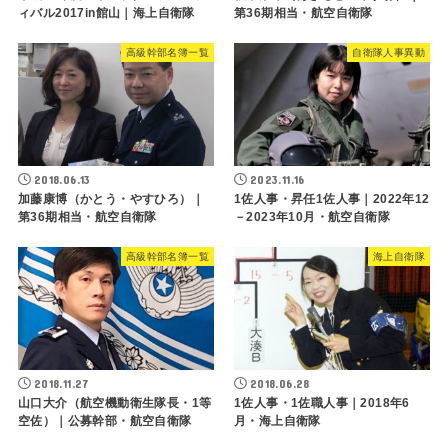
ィバル2017in館山｜海上自衛隊
第36期相当・航空自衛隊
高級幹部名簿一覧
自衛隊人事異動
2018.06.13
2023.11.16
加藤康博（かとう・やすひろ）｜
1佐人事・昇任1佐人事｜2022年12
第36期相当・航空自衛隊
－2023年10月・航空自衛隊
高級幹部名簿一覧
海上自衛隊
2018.11.27
2018.06.28
山口大介（航空機動衛生隊長・1等
1佐人事・1佐職人事｜2018年6
空佐）｜公募幹部・航空自衛隊
月・海上自衛隊