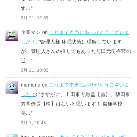
す…
”
2月 21, 12:39
企業マン
on
これまで本当にありがとうございま
した！
: “
管理人様 休眠状態は理解しています
が、管理人さんの推しでもあった前田元司令官の
近…
”
2月 21, 10:02
momono
on
これまで本当にありがとうございま
した！
: “
さすがに、上田東方総監【需】、坂田東
方幕僚長【輸】はないと思います！ 職種学校
長…
”
2月 7, 20:45