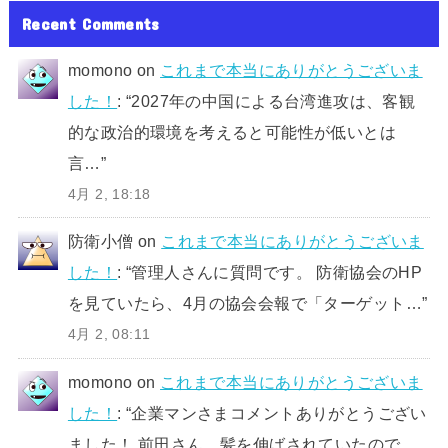
Recent Comments
momono
on
これまで本当にありがとうございま
した！
: “
2027年の中国による台湾進攻は、客観
的な政治的環境を考えると可能性が低いとは
言…
”
4月 2, 18:18
防衛小僧
on
これまで本当にありがとうございま
した！
: “
管理人さんに質問です。 防衛協会のHP
を見ていたら、4月の協会会報で「ターゲット…
”
4月 2, 08:11
momono
on
これまで本当にありがとうございま
した！
: “
企業マンさまコメントありがとうござい
ました！ 前田さん、髪を伸ばされていたので