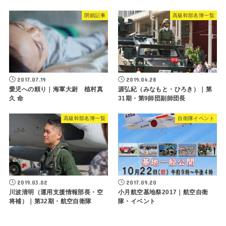
閉鎖記事
高級幹部名簿一覧
2017.07.19
2019.04.28
愛児への頼り｜海軍大尉 植村真
源弘紀（みなもと・ひろき）｜第
久 命
31期・第9師団副師団長
高級幹部名簿一覧
自衛隊イベント
2019.03.02
2017.09.20
川波清明（運用支援情報部長・空
小月航空基地祭2017｜航空自衛
将補）｜第32期・航空自衛隊
隊・イベント