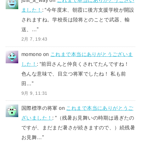
just_a_way
on
これまで本当にありがとうござい
ました！
: “
今年度末、朝霞に後方支援学校が開設
されますね。学校長は陸将とのことで武器、輸
送、…
”
2月 7, 19:43
momono
on
これまで本当にありがとうございま
した！
: “
前田さんと仲良くされてたんですね！
色んな意味で、目立つ将軍でしたね！ 私も前
田…
”
9月 9, 11:31
国際標準の将軍
on
これまで本当にありがとうご
ざいました！
: “
（残暑お見舞いの時期は過ぎたの
ですが、まだまだ暑さが続きますので、）続残暑
お見舞…
”