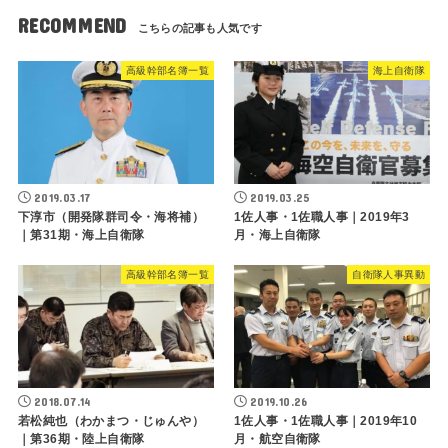
RECOMMEND
高級幹部名簿一覧
海上自衛隊
2019.03.17
2019.03.25
下淳市（開発隊群司令・海将補）
1佐人事・1佐職人事｜2019年3
｜第31期・海上自衛隊
月・海上自衛隊
高級幹部名簿一覧
自衛隊人事異動
2018.07.14
2019.10.26
若松純也（わかまつ・じゅんや）
1佐人事・1佐職人事｜2019年10
｜第36期・陸上自衛隊
月・航空自衛隊