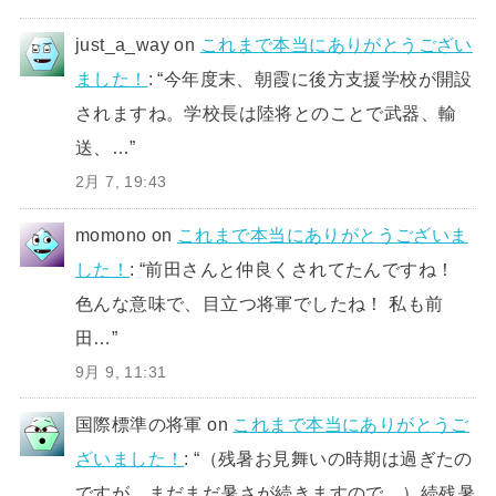
just_a_way
on
これまで本当にありがとうござい
ました！
: “
今年度末、朝霞に後方支援学校が開設
されますね。学校長は陸将とのことで武器、輸
送、…
”
2月 7, 19:43
momono
on
これまで本当にありがとうございま
した！
: “
前田さんと仲良くされてたんですね！
色んな意味で、目立つ将軍でしたね！ 私も前
田…
”
9月 9, 11:31
国際標準の将軍
on
これまで本当にありがとうご
ざいました！
: “
（残暑お見舞いの時期は過ぎたの
ですが、まだまだ暑さが続きますので、）続残暑