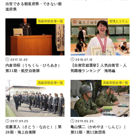
出世できる都道府県・できない都
道府県
高級幹部名簿一覧
管理人コラム
2017.12.02
2018.07.12
内倉浩昭（うちくら・ひろあき）
【自衛官総選挙】人気自衛官・人
第31期・航空自衛隊
気職種ランキング 海将編
高級幹部名簿一覧
高級幹部名簿一覧
2017.09.25
2019.05.25
佐藤直人（さとう・なおと）｜第
亀山慎二（かめやま・しんじ）｜
28期・海上自衛隊
第31期・第11旅団長