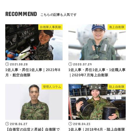
RECOMMEND
自衛隊人事異動
海上自衛隊
2021.08.28
2020.07.29
1佐人事・昇任1佐人事｜2021年8
1佐人事・昇任1佐人事・1佐職人事
月・航空自衛隊
｜2020年7月海上自衛隊
管理人コラム
陸上自衛隊
2018.06.27
2018.04.23
【自衛官の出世と昇給】自衛隊で
1佐人事｜2018年4月・陸上自衛隊