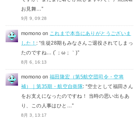
お見舞…
”
9月 9, 09:28
momono
on
これまで本当にありがとうございま
した！
: “
生徒28期もみなさんご退役されてしまっ
たのですね… (´；ω；｀)
”
8月 6, 16:13
momono
on
福田隆宏（第5航空団司令・空将
補）｜第35期・航空自衛隊
: “
空士として福田さん
をお支えになったのですね！ 当時の思い出もあ
り、この人事はひと…
”
8月 3, 13:17