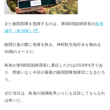
また観閲部隊を指揮するのは、第6師団副師団長の
鳥海
誠司（第34期）
。
観閲行進の際に指揮を執る、神町駐屯地司令を務める
34期のエースだ。
鳥海が第6師団副師団長に着任したのは2016年6月であ
り、間違いなく今回が最後の観閲部隊指揮官になるだろ
う。
ぜひ当日は、鳥海の指揮統率ぶりにも注目してもらえれ
ば幸いだ。