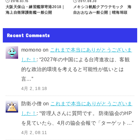
2018.03.15
2017.08.30
大阪天保山・練習艦隊寄港2018｜
メキシコ帆船クアウテモック 海
海上自衛隊護衛艦一般公開
自おおなみ一般公開｜晴海埠頭
Recent Comments
momono
on
これまで本当にありがとうございま
した！
: “
2027年の中国による台湾進攻は、客観
的な政治的環境を考えると可能性が低いとは
言…
”
4月 2, 18:18
防衛小僧
on
これまで本当にありがとうございま
した！
: “
管理人さんに質問です。 防衛協会のHP
を見ていたら、4月の協会会報で「ターゲット…
”
4月 2, 08:11