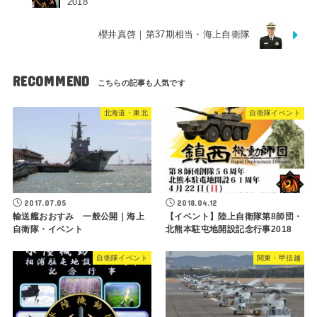
2018
櫻井真啓｜第37期相当・海上自衛隊
RECOMMEND
北海道・東北
自衛隊イベント
2017.07.05
2018.04.12
輸送艦おおすみ 一般公開｜海上
【イベント】陸上自衛隊第8師団・
自衛隊・イベント
北熊本駐屯地開設記念行事2018
自衛隊イベント
関東・甲信越