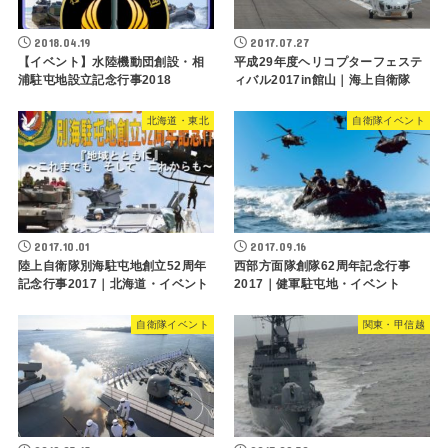
2018.04.19
2017.07.27
【イベント】水陸機動団創設・相
平成29年度ヘリコプターフェステ
浦駐屯地設立記念行事2018
ィバル2017in館山｜海上自衛隊
北海道・東北
自衛隊イベント
2017.10.01
2017.09.16
陸上自衛隊別海駐屯地創立52周年
西部方面隊創隊62周年記念行事
記念行事2017｜北海道・イベント
2017｜健軍駐屯地・イベント
自衛隊イベント
関東・甲信越