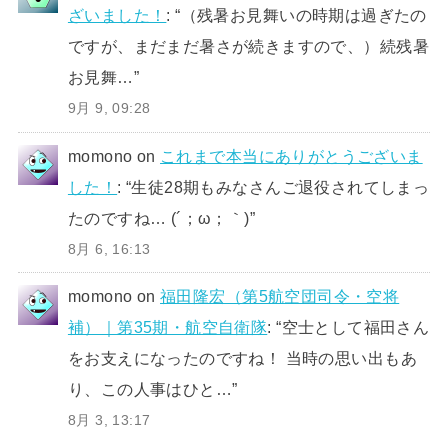
ざいました！
: “
（残暑お見舞いの時期は過ぎたの
ですが、まだまだ暑さが続きますので、）続残暑
お見舞…
”
9月 9, 09:28
momono
on
これまで本当にありがとうございま
した！
: “
生徒28期もみなさんご退役されてしまっ
たのですね… (´；ω；｀)
”
8月 6, 16:13
momono
on
福田隆宏（第5航空団司令・空将
補）｜第35期・航空自衛隊
: “
空士として福田さん
をお支えになったのですね！ 当時の思い出もあ
り、この人事はひと…
”
8月 3, 13:17