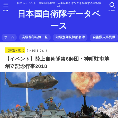
自衛隊イベント、高級幹部名簿、人事異動予想などを掲載する自衛隊
wiki
MENU
SEARCH
日本国自衛隊データベ
ース
ホーム
高級幹部名簿一覧
階級別高級幹部名簿
自衛隊人事異動
2018.04.11
北海道・東北
【イベント】陸上自衛隊第6師団・神町駐屯地
創立記念行事2018