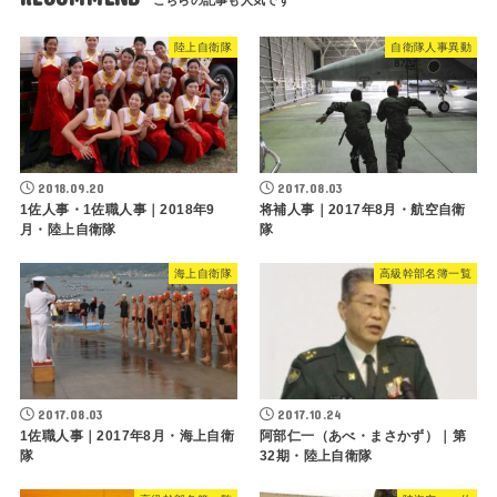
陸上自衛隊
自衛隊人事異動
2018.09.20
2017.08.03
1佐人事・1佐職人事｜2018年9
将補人事｜2017年8月・航空自衛
月・陸上自衛隊
隊
海上自衛隊
高級幹部名簿一覧
2017.08.03
2017.10.24
1佐職人事｜2017年8月・海上自衛
阿部仁一（あべ・まさかず）｜第
隊
32期・陸上自衛隊