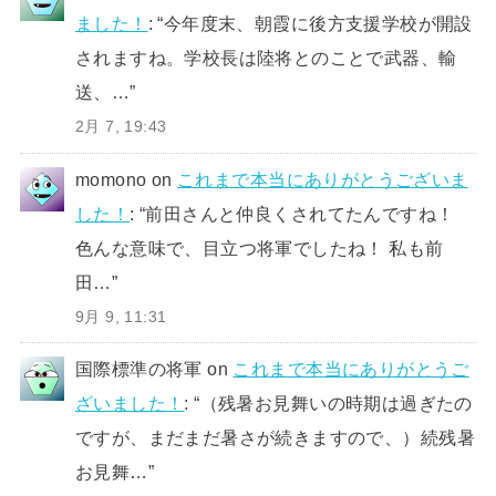
ました！
: “
今年度末、朝霞に後方支援学校が開設
されますね。学校長は陸将とのことで武器、輸
送、…
”
2月 7, 19:43
momono
on
これまで本当にありがとうございま
した！
: “
前田さんと仲良くされてたんですね！
色んな意味で、目立つ将軍でしたね！ 私も前
田…
”
9月 9, 11:31
国際標準の将軍
on
これまで本当にありがとうご
ざいました！
: “
（残暑お見舞いの時期は過ぎたの
ですが、まだまだ暑さが続きますので、）続残暑
お見舞…
”