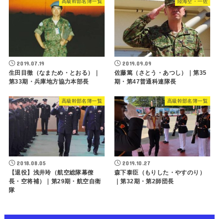
高級幹部名簿一覧
陸海空・一佐
2019.07.19
2019.09.09
生田目徹（なまため・とおる）｜
佐藤篤（さとう・あつし）｜第35
第33期・兵庫地方協力本部長
期・第47普通科連隊長
高級幹部名簿一覧
高級幹部名簿一覧
2018.08.05
2019.10.27
【退役】浅井玲（航空総隊幕僚
森下泰臣（もりした・やすのり）
長・空将補）｜第29期・航空自衛
｜第32期・第2師団長
隊