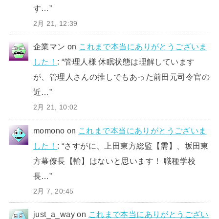
す…
”
2月 21, 12:39
企業マン
on
これまで本当にありがとうございま
した！
: “
管理人様 休眠状態は理解しています
が、管理人さんの推しでもあった前田元司令官の
近…
”
2月 21, 10:02
momono
on
これまで本当にありがとうございま
した！
: “
さすがに、上田東方総監【需】、坂田東
方幕僚長【輸】はないと思います！ 職種学校
長…
”
2月 7, 20:45
just_a_way
on
これまで本当にありがとうござい