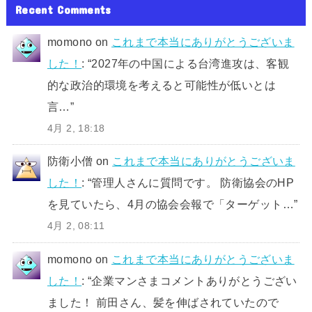
Recent Comments
momono
on
これまで本当にありがとうございま
した！
: “
2027年の中国による台湾進攻は、客観
的な政治的環境を考えると可能性が低いとは
言…
”
4月 2, 18:18
防衛小僧
on
これまで本当にありがとうございま
した！
: “
管理人さんに質問です。 防衛協会のHP
を見ていたら、4月の協会会報で「ターゲット…
”
4月 2, 08:11
momono
on
これまで本当にありがとうございま
した！
: “
企業マンさまコメントありがとうござい
ました！ 前田さん、髪を伸ばされていたので