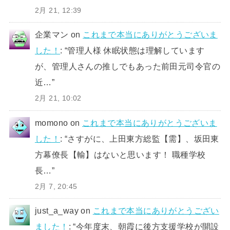
2月 21, 12:39
企業マン
on
これまで本当にありがとうございま
した！
: “
管理人様 休眠状態は理解しています
が、管理人さんの推しでもあった前田元司令官の
近…
”
2月 21, 10:02
momono
on
これまで本当にありがとうございま
した！
: “
さすがに、上田東方総監【需】、坂田東
方幕僚長【輸】はないと思います！ 職種学校
長…
”
2月 7, 20:45
just_a_way
on
これまで本当にありがとうござい
ました！
: “
今年度末、朝霞に後方支援学校が開設