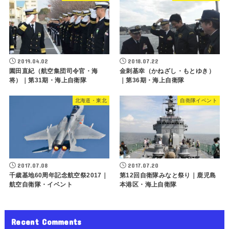
2019.04.02
2018.07.22
園田直紀（航空集団司令官・海
金刺基幸（かねざし・もとゆき）
将）｜第31期・海上自衛隊
｜第36期・海上自衛隊
北海道・東北
自衛隊イベント
2017.07.08
2017.07.20
千歳基地60周年記念航空祭2017｜
第12回自衛隊みなと祭り｜鹿児島
航空自衛隊・イベント
本港区・海上自衛隊
Recent Comments