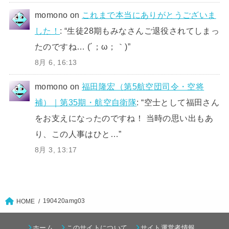
momono
on
これまで本当にありがとうございま
した！
: “
生徒28期もみなさんご退役されてしまっ
たのですね… (´；ω；｀)
”
8月 6, 16:13
momono
on
福田隆宏（第5航空団司令・空将
補）｜第35期・航空自衛隊
: “
空士として福田さん
をお支えになったのですね！ 当時の思い出もあ
り、この人事はひと…
”
8月 3, 13:17
190420amg03
HOME
ホーム
このサイトについて
サイト運営者情報