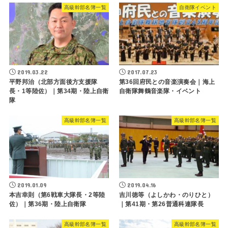
高級幹部名簿一覧
自衛隊イベント
2019.03.22
2017.07.23
平野邦治（北部方面後方支援隊
第36回府民との音楽演奏会｜海上
長・1等陸佐）｜第34期・陸上自衛
自衛隊舞鶴音楽隊・イベント
隊
高級幹部名簿一覧
高級幹部名簿一覧
2019.01.09
2019.04.16
本吉幸則（第6戦車大隊長・2等陸
吉川徳等（よしかわ・のりひと）
佐）｜第36期・陸上自衛隊
｜第41期・第26普通科連隊長
高級幹部名簿一覧
高級幹部名簿一覧