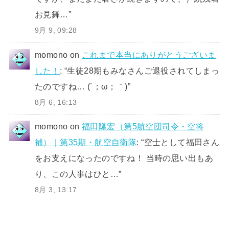
お見舞…
”
9月 9, 09:28
momono
on
これまで本当にありがとうございま
した！
: “
生徒28期もみなさんご退役されてしまっ
たのですね… (´；ω；｀)
”
8月 6, 16:13
momono
on
福田隆宏（第5航空団司令・空将
補）｜第35期・航空自衛隊
: “
空士として福田さん
をお支えになったのですね！ 当時の思い出もあ
り、この人事はひと…
”
8月 3, 13:17