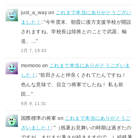
just_a_way
on
これまで本当にありがとうござい
ました！
: “
今年度末、朝霞に後方支援学校が開設
されますね。学校長は陸将とのことで武器、輸
送、…
”
2月 7, 19:43
momono
on
これまで本当にありがとうございま
した！
: “
前田さんと仲良くされてたんですね！
色んな意味で、目立つ将軍でしたね！ 私も前
田…
”
9月 9, 11:31
国際標準の将軍
on
これまで本当にありがとうご
ざいました！
: “
（残暑お見舞いの時期は過ぎたの
ですが、まだまだ暑さが続きますので、）続残暑