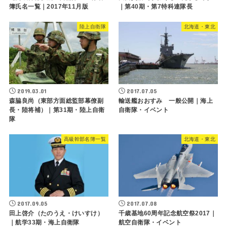
簿氏名一覧｜2017年11月版
｜第40期・第7特科連隊長
陸上自衛隊
北海道・東北
2019.03.01
2017.07.05
森脇良尚（東部方面総監部幕僚副
輸送艦おおすみ 一般公開｜海上
長・陸将補）｜第31期・陸上自衛
自衛隊・イベント
隊
高級幹部名簿一覧
北海道・東北
2017.09.05
2017.07.08
田上啓介（たのうえ・けいすけ）
千歳基地60周年記念航空祭2017｜
｜航学33期・海上自衛隊
航空自衛隊・イベント