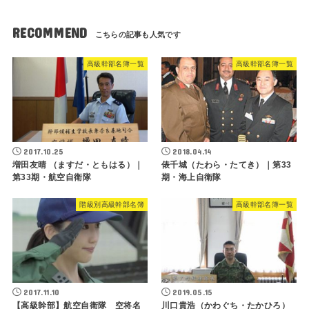
RECOMMEND
高級幹部名簿一覧
高級幹部名簿一覧
2017.10.25
2018.04.14
増田友晴 （ますだ・ともはる）｜
俵千城（たわら・たてき）｜第33
第33期・航空自衛隊
期・海上自衛隊
階級別高級幹部名簿
高級幹部名簿一覧
2017.11.10
2019.05.15
【高級幹部】航空自衛隊 空将名
川口貴浩（かわぐち・たかひろ）