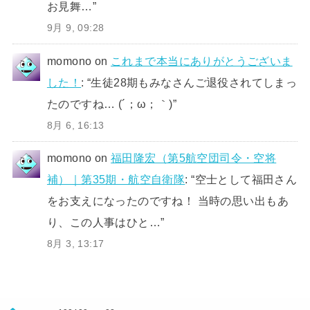
お見舞…
”
9月 9, 09:28
momono
on
これまで本当にありがとうございま
した！
: “
生徒28期もみなさんご退役されてしまっ
たのですね… (´；ω；｀)
”
8月 6, 16:13
momono
on
福田隆宏（第5航空団司令・空将
補）｜第35期・航空自衛隊
: “
空士として福田さん
をお支えになったのですね！ 当時の思い出もあ
り、この人事はひと…
”
8月 3, 13:17