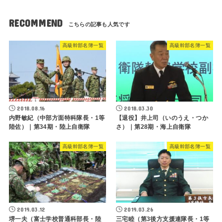
RECOMMEND
高級幹部名簿一覧
高級幹部名簿一覧
2018.08.16
2018.03.30
内野敏紀（中部方面特科隊長・1等
【退役】井上司（いのうえ・つか
陸佐）｜第34期・陸上自衛隊
さ）｜第28期・海上自衛隊
高級幹部名簿一覧
高級幹部名簿一覧
2019.03.12
2019.03.26
堺一夫（富士学校普通科部長・陸
三宅睦（第3後方支援連隊長・1等