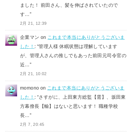
ました！ 前田さん、髪を伸ばされていたので
す…
”
2月 21, 12:39
企業マン
on
これまで本当にありがとうございま
した！
: “
管理人様 休眠状態は理解しています
が、管理人さんの推しでもあった前田元司令官の
近…
”
2月 21, 10:02
momono
on
これまで本当にありがとうございま
した！
: “
さすがに、上田東方総監【需】、坂田東
方幕僚長【輸】はないと思います！ 職種学校
長…
”
2月 7, 20:45