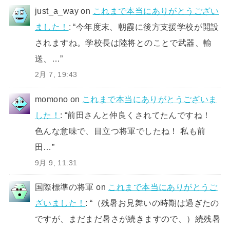
just_a_way
on
これまで本当にありがとうござい
ました！
: “
今年度末、朝霞に後方支援学校が開設
されますね。学校長は陸将とのことで武器、輸
送、…
”
2月 7, 19:43
momono
on
これまで本当にありがとうございま
した！
: “
前田さんと仲良くされてたんですね！
色んな意味で、目立つ将軍でしたね！ 私も前
田…
”
9月 9, 11:31
国際標準の将軍
on
これまで本当にありがとうご
ざいました！
: “
（残暑お見舞いの時期は過ぎたの
ですが、まだまだ暑さが続きますので、）続残暑