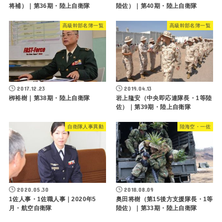
将補）｜第36期・陸上自衛隊
陸佐）｜第40期・陸上自衛隊
高級幹部名簿一覧
高級幹部名簿一覧
2017.12.23
2019.04.13
栁裕樹｜第38期・陸上自衛隊
岩上隆安（中央即応連隊長・1等陸
佐）｜第39期・陸上自衛隊
自衛隊人事異動
陸海空・一佐
2020.05.30
2018.08.09
1佐人事・1佐職人事｜2020年5
奥田将樹（第15後方支援隊長・1等
月・航空自衛隊
陸佐）｜第33期・陸上自衛隊