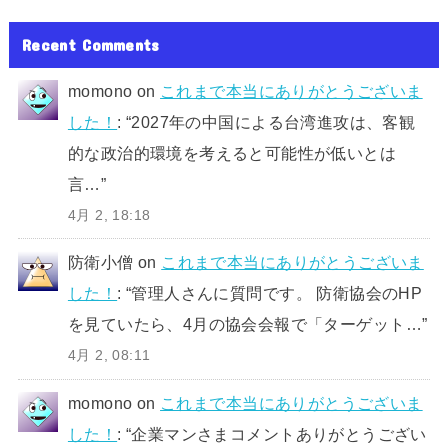
Recent Comments
momono
on
これまで本当にありがとうございま
した！
: “
2027年の中国による台湾進攻は、客観
的な政治的環境を考えると可能性が低いとは
言…
”
4月 2, 18:18
防衛小僧
on
これまで本当にありがとうございま
した！
: “
管理人さんに質問です。 防衛協会のHP
を見ていたら、4月の協会会報で「ターゲット…
”
4月 2, 08:11
momono
on
これまで本当にありがとうございま
した！
: “
企業マンさまコメントありがとうござい