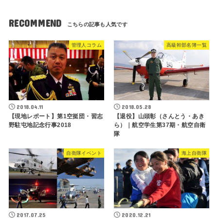
RECOMMEND
管理人コラム
高級幹部名簿一覧
2018.04.11
2018.05.28
【現地レポート】第1空挺団・習志
【退役】山頭彰（さんとう・あき
野駐屯地記念行事2018
ら）｜航空学生第37期・航空自衛
隊
自衛隊イベント
海上自衛隊
2017.07.25
2020.12.21