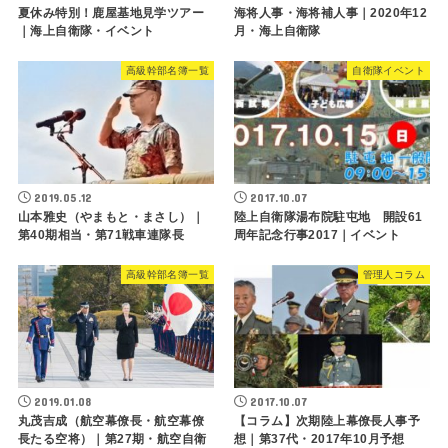
夏休み特別！鹿屋基地見学ツアー
海将人事・海将補人事｜2020年12
｜海上自衛隊・イベント
月・海上自衛隊
高級幹部名簿一覧
自衛隊イベント
2019.05.12
2017.10.07
山本雅史（やまもと・まさし）｜
陸上自衛隊湯布院駐屯地 開設61
第40期相当・第71戦車連隊長
周年記念行事2017｜イベント
高級幹部名簿一覧
管理人コラム
2019.01.08
2017.10.07
丸茂吉成（航空幕僚長・航空幕僚
【コラム】次期陸上幕僚長人事予
長たる空将）｜第27期・航空自衛
想｜第37代・2017年10月予想