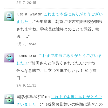
2月 7, 20:45
just_a_way
on
これまで本当にありがとうござい
ました！
: “
今年度末、朝霞に後方支援学校が開設
されますね。学校長は陸将とのことで武器、輸
送、…
”
2月 7, 19:43
momono
on
これまで本当にありがとうございま
した！
: “
前田さんと仲良くされてたんですね！
色んな意味で、目立つ将軍でしたね！ 私も前
田…
”
9月 9, 11:31
国際標準の将軍
on
これまで本当にありがとうご
ざいました！
: “
（残暑お見舞いの時期は過ぎたの