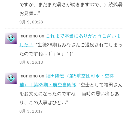
ですが、まだまだ暑さが続きますので、）続残暑
お見舞…
”
9月 9, 09:28
momono
on
これまで本当にありがとうございま
した！
: “
生徒28期もみなさんご退役されてしまっ
たのですね… (´；ω；｀)
”
8月 6, 16:13
momono
on
福田隆宏（第5航空団司令・空将
補）｜第35期・航空自衛隊
: “
空士として福田さん
をお支えになったのですね！ 当時の思い出もあ
り、この人事はひと…
”
8月 3, 13:17