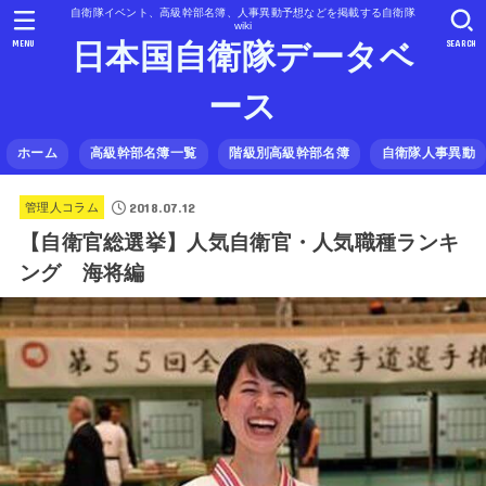
自衛隊イベント、高級幹部名簿、人事異動予想などを掲載する自衛隊
wiki
MENU
SEARCH
日本国自衛隊データベ
ース
ホーム
高級幹部名簿一覧
階級別高級幹部名簿
自衛隊人事異動
2018.07.12
管理人コラム
【自衛官総選挙】人気自衛官・人気職種ランキ
ング 海将編