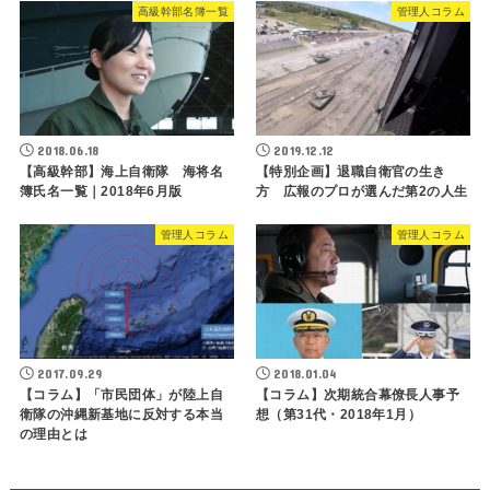
高級幹部名簿一覧
管理人コラム
2018.06.18
2019.12.12
【高級幹部】海上自衛隊 海将名
【特別企画】退職自衛官の生き
簿氏名一覧｜2018年6月版
方 広報のプロが選んだ第2の人生
管理人コラム
管理人コラム
2017.09.29
2018.01.04
【コラム】「市民団体」が陸上自
【コラム】次期統合幕僚長人事予
衛隊の沖縄新基地に反対する本当
想（第31代・2018年1月）
の理由とは