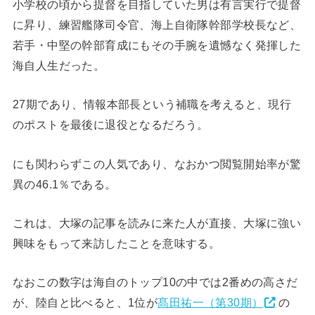
小学校の頃から提督を目指していた男は有言実行で提督
に昇り、練習艦隊司令官、海上自衛隊幹部学校長など、
若手・中堅の幹部育成にもその手腕を遺憾なく発揮した
海自人生だった。
27期であり、情報本部長という補職を考えると、現行
のポストを最後に退役となるだろう。
にも関わらずこの人気であり、なおかつ閲覧開始率が驚
異の46.1％である。
これは、大塚の記事を読みに来た人が直接、大塚に強い
興味をもって来訪したことを意味する。
なおこの数字は海自のトップ10の中では2番めの高さだ
が、陸自と比べると、1位が
髙田祐一（第30期）
の