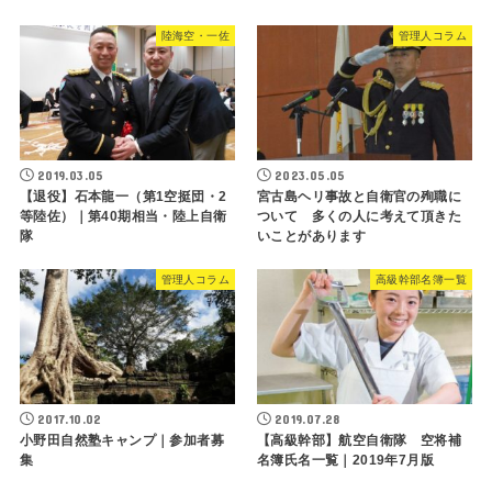
陸海空・一佐
管理人コラム
2019.03.05
2023.05.05
【退役】石本龍一（第1空挺団・2
宮古島ヘリ事故と自衛官の殉職に
等陸佐）｜第40期相当・陸上自衛
ついて 多くの人に考えて頂きた
隊
いことがあります
管理人コラム
高級幹部名簿一覧
2017.10.02
2019.07.28
小野田自然塾キャンプ｜参加者募
【高級幹部】航空自衛隊 空将補
集
名簿氏名一覧｜2019年7月版