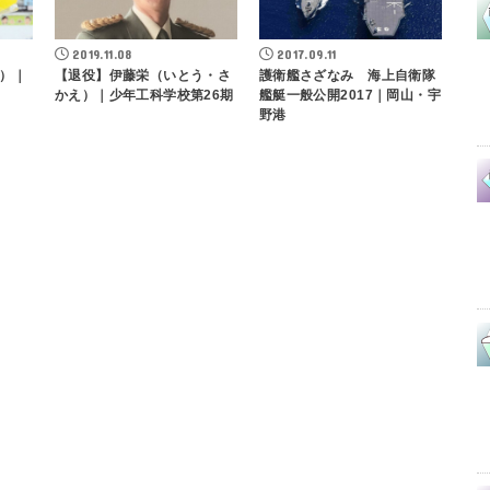
2019.11.08
2017.09.11
）｜
【退役】伊藤栄（いとう・さ
護衛艦さざなみ 海上自衛隊
かえ）｜少年工科学校第26期
艦艇一般公開2017｜岡山・宇
野港