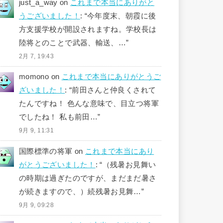
just_a_way
on
これまで本当にありがと
うございました！
: “
今年度末、朝霞に後
方支援学校が開設されますね。学校長は
陸将とのことで武器、輸送、…
”
2月 7, 19:43
momono
on
これまで本当にありがとうご
ざいました！
: “
前田さんと仲良くされて
たんですね！ 色んな意味で、目立つ将軍
でしたね！ 私も前田…
”
9月 9, 11:31
国際標準の将軍
on
これまで本当にあり
がとうございました！
: “
（残暑お見舞い
の時期は過ぎたのですが、まだまだ暑さ
が続きますので、）続残暑お見舞…
”
9月 9, 09:28