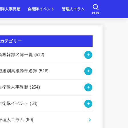
衛隊人事異動
自衛隊イベント
管理人コラム
SEARCH
自衛隊
自衛隊
自衛隊
北海道・東北
関東・甲信越
東海・北陸
近畿
中国・四国
九州・沖縄
カテゴリー
高級幹部名簿一覧
(512)
階級別高級幹部名簿
(516)
自衛隊人事異動
(254)
自衛隊イベント
(64)
管理人コラム
(60)