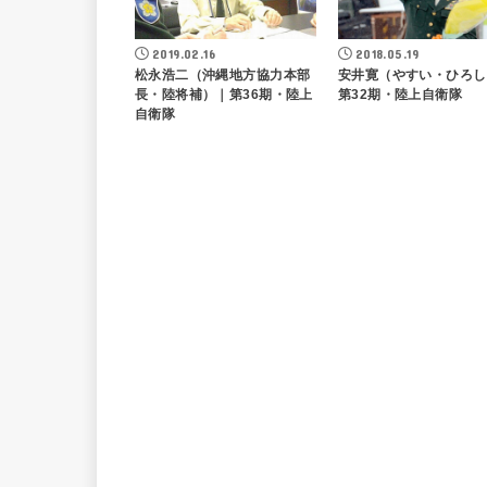
2019.02.16
2018.05.19
松永浩二（沖縄地方協力本部
安井寛（やすい・ひろし
長・陸将補）｜第36期・陸上
第32期・陸上自衛隊
自衛隊