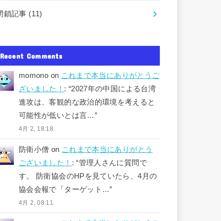
閉鎖記事
(11)
Recent Comments
momono
on
これまで本当にありがとうご
ざいました！
: “
2027年の中国による台湾
進攻は、客観的な政治的環境を考えると
可能性が低いとは言…
”
4月 2, 18:18
防衛小僧
on
これまで本当にありがとう
ございました！
: “
管理人さんに質問で
す。 防衛協会のHPを見ていたら、4月の
協会会報で「ターゲット…
”
4月 2, 08:11