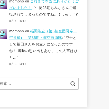
momono
on
これまで本当にありがとうご
ざいました！
: “
生徒28期もみなさんご退
役されてしまったのですね… (´；ω；｀)
”
8月 6, 16:13
momono
on
福田隆宏（第5航空団司令・
空将補）｜第35期・航空自衛隊
: “
空士と
して福田さんをお支えになったのです
ね！ 当時の思い出もあり、この人事はひ
と…
”
8月 3, 13:17
検
索: