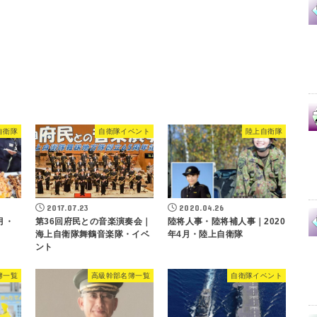
自衛隊
自衛隊イベント
陸上自衛隊
2017.07.23
2020.04.26
月・
第36回府民との音楽演奏会｜
陸将人事・陸将補人事｜2020
海上自衛隊舞鶴音楽隊・イベ
年4月・陸上自衛隊
ント
簿一覧
高級幹部名簿一覧
自衛隊イベント