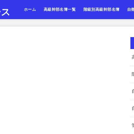
ース
ホーム
高級幹部名簿一覧
階級別高級幹部名簿
自
陸上自衛隊
海上自衛隊
航空自衛隊
陸海空・将
陸海空・将補
陸海空・一佐
陸上
海上
航空