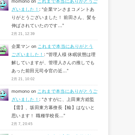
momono
on
これまで本当にありがとうご
ざいました！
: “
企業マンさまコメントあ
りがとうございました！ 前田さん、髪を
伸ばされていたのです…
”
2月 21, 12:39
企業マン
on
これまで本当にありがとう
ございました！
: “
管理人様 休眠状態は理
解していますが、管理人さんの推しでも
あった前田元司令官の近…
”
2月 21, 10:02
momono
on
これまで本当にありがとうご
ざいました！
: “
さすがに、上田東方総監
【需】、坂田東方幕僚長【輸】はないと
思います！ 職種学校長…
”
2月 7, 20:45