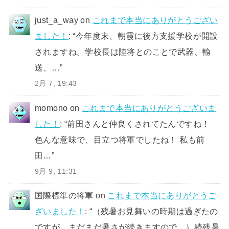
just_a_way
on
これまで本当にありがとうござい
ました！
: “
今年度末、朝霞に後方支援学校が開設
されますね。学校長は陸将とのことで武器、輸
送、…
”
2月 7, 19:43
momono
on
これまで本当にありがとうございま
した！
: “
前田さんと仲良くされてたんですね！
色んな意味で、目立つ将軍でしたね！ 私も前
田…
”
9月 9, 11:31
国際標準の将軍
on
これまで本当にありがとうご
ざいました！
: “
（残暑お見舞いの時期は過ぎたの
ですが、まだまだ暑さが続きますので、）続残暑