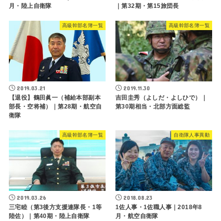
月・陸上自衛隊
｜第32期・第15旅団長
高級幹部名簿一覧
高級幹部名簿一覧
2019.03.21
2019.11.30
【退役】鶴田眞一（補給本部副本
吉田圭秀（よしだ・よしひで）｜
部長・空将補）｜第28期・航空自
第30期相当・北部方面総監
衛隊
高級幹部名簿一覧
自衛隊人事異動
2019.03.26
2018.08.23
三宅睦（第3後方支援連隊長・1等
1佐人事・1佐職人事｜2018年8
陸佐）｜第40期・陸上自衛隊
月・航空自衛隊