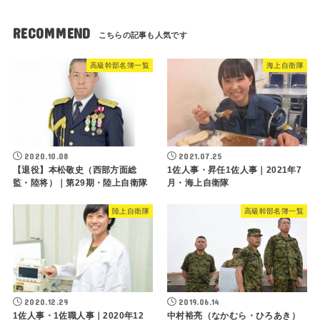
RECOMMEND
高級幹部名簿一覧
海上自衛隊
2020.10.08
2021.07.25
【退役】本松敬史（西部方面総
1佐人事・昇任1佐人事｜2021年7
監・陸将）｜第29期・陸上自衛隊
月・海上自衛隊
陸上自衛隊
高級幹部名簿一覧
2020.12.29
2019.06.14
1佐人事・1佐職人事｜2020年12
中村裕亮（なかむら・ひろあき）