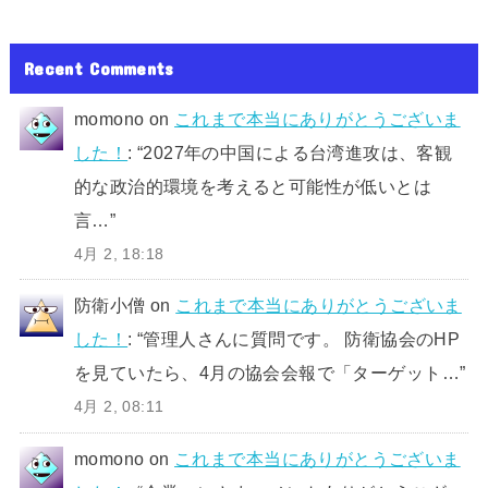
Recent Comments
momono
on
これまで本当にありがとうございま
した！
: “
2027年の中国による台湾進攻は、客観
的な政治的環境を考えると可能性が低いとは
言…
”
4月 2, 18:18
防衛小僧
on
これまで本当にありがとうございま
した！
: “
管理人さんに質問です。 防衛協会のHP
を見ていたら、4月の協会会報で「ターゲット…
”
4月 2, 08:11
momono
on
これまで本当にありがとうございま