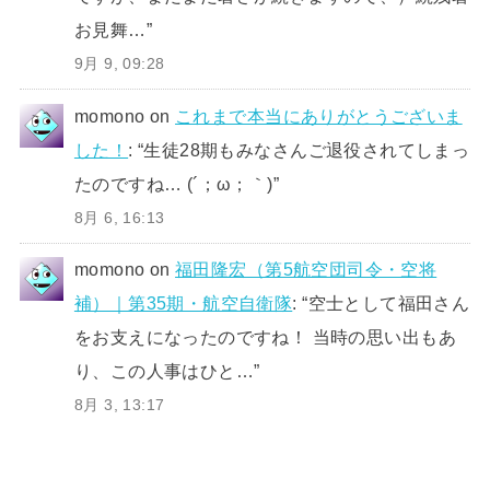
お見舞…
”
9月 9, 09:28
momono
on
これまで本当にありがとうございま
した！
: “
生徒28期もみなさんご退役されてしまっ
たのですね… (´；ω；｀)
”
8月 6, 16:13
momono
on
福田隆宏（第5航空団司令・空将
補）｜第35期・航空自衛隊
: “
空士として福田さん
をお支えになったのですね！ 当時の思い出もあ
り、この人事はひと…
”
8月 3, 13:17