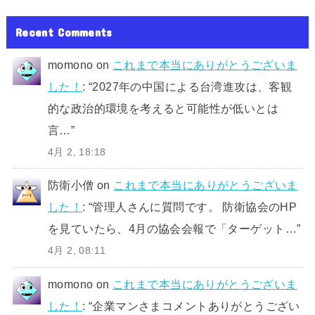
Recent Comments
momono
on
これまで本当にありがとうございま
した！
: “
2027年の中国による台湾進攻は、客観
的な政治的環境を考えると可能性が低いとは
言…
”
4月 2, 18:18
防衛小僧
on
これまで本当にありがとうございま
した！
: “
管理人さんに質問です。 防衛協会のHP
を見ていたら、4月の協会会報で「ターゲット…
”
4月 2, 08:11
momono
on
これまで本当にありがとうございま
した！
: “
企業マンさまコメントありがとうござい