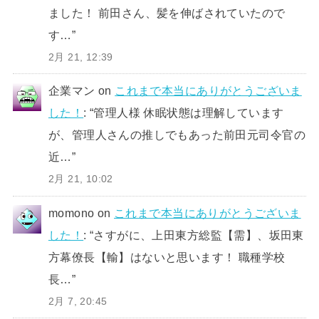
ました！ 前田さん、髪を伸ばされていたので
す…
”
2月 21, 12:39
企業マン
on
これまで本当にありがとうございま
した！
: “
管理人様 休眠状態は理解しています
が、管理人さんの推しでもあった前田元司令官の
近…
”
2月 21, 10:02
momono
on
これまで本当にありがとうございま
した！
: “
さすがに、上田東方総監【需】、坂田東
方幕僚長【輸】はないと思います！ 職種学校
長…
”
2月 7, 20:45