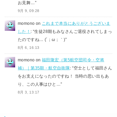
お見舞…
”
9月 9, 09:28
momono
on
これまで本当にありがとうございま
した！
: “
生徒28期もみなさんご退役されてしまっ
たのですね… (´；ω；｀)
”
8月 6, 16:13
momono
on
福田隆宏（第5航空団司令・空将
補）｜第35期・航空自衛隊
: “
空士として福田さん
をお支えになったのですね！ 当時の思い出もあ
り、この人事はひと…
”
8月 3, 13:17