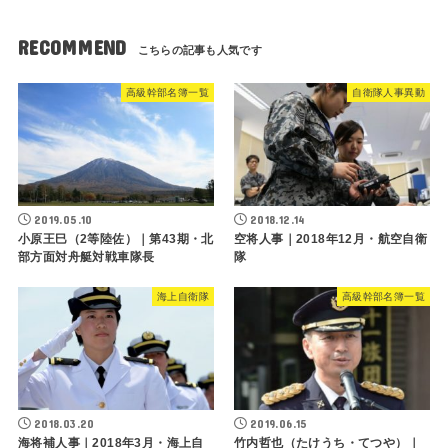
RECOMMEND
高級幹部名簿一覧
自衛隊人事異動
2019.05.10
2018.12.14
小原王巳（2等陸佐）｜第43期・北
空将人事｜2018年12月・航空自衛
部方面対舟艇対戦車隊長
隊
海上自衛隊
高級幹部名簿一覧
2018.03.20
2019.06.15
海将補人事｜2018年3月・海上自
竹内哲也（たけうち・てつや）｜