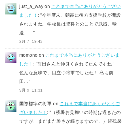
just_a_way
on
これまで本当にありがとうござい
ました！
: “
今年度末、朝霞に後方支援学校が開設
されますね。学校長は陸将とのことで武器、輸
送、…
”
2月 7, 19:43
momono
on
これまで本当にありがとうございま
した！
: “
前田さんと仲良くされてたんですね！
色んな意味で、目立つ将軍でしたね！ 私も前
田…
”
9月 9, 11:31
国際標準の将軍
on
これまで本当にありがとうご
ざいました！
: “
（残暑お見舞いの時期は過ぎたの
ですが、まだまだ暑さが続きますので、）続残暑