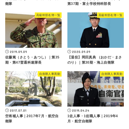
衛隊
第37期・富士学校特科部長
高級幹部名簿一覧
高級幹部名簿一覧
2019.09.09
2020.09.09
佐藤篤（さとう・あつし）｜第35
【退役】岡田真典 （おかだ・まさ
期・第47普通科連隊長
のり）｜第30期・海上自衛隊
自衛隊人事異動
自衛隊人事異動
2017.07.01
2019.04.24
空将補人事｜2017年7月・航空自
1佐人事・1佐職人事｜2019年4
衛隊
月・航空自衛隊