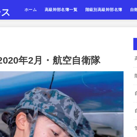
ース
ホーム
高級幹部名簿一覧
階級別高級幹部名簿
自
陸上自衛隊
海上自衛隊
航空自衛隊
陸海空・将
陸海空・将補
陸海空・一佐
陸上
海上
航空
2020年2月・航空自衛隊