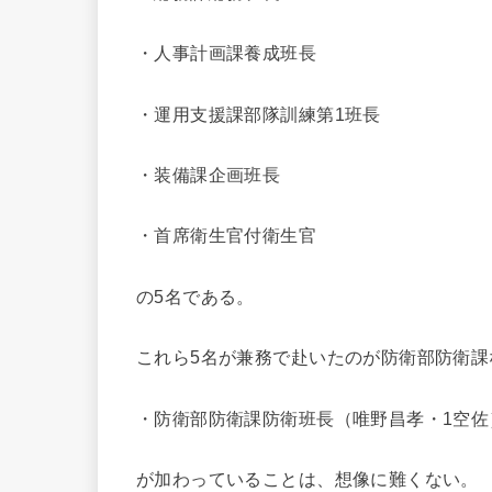
・人事計画課養成班長
・運用支援課部隊訓練第1班長
・装備課企画班長
・首席衛生官付衛生官
の5名である。
これら5名が兼務で赴いたのが防衛部防衛課
・防衛部防衛課防衛班長（唯野昌孝・1空佐
が加わっていることは、想像に難くない。