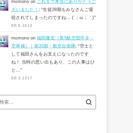
momono
on
これまで本当にありがとうご
ざいました！
: “
生徒28期もみなさんご退
役されてしまったのですね… (´；ω；｀)
”
8月 6, 16:13
momono
on
福田隆宏（第5航空団司令・
空将補）｜第35期・航空自衛隊
: “
空士と
して福田さんをお支えになったのです
ね！ 当時の思い出もあり、この人事はひ
と…
”
8月 3, 13:17
検
索: