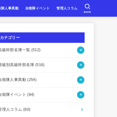
衛隊人事異動
自衛隊イベント
管理人コラム
SEARCH
自衛隊
自衛隊
自衛隊
北海道・東北
関東・甲信越
東海・北陸
近畿
中国・四国
九州・沖縄
カテゴリー
高級幹部名簿一覧
(512)
階級別高級幹部名簿
(516)
自衛隊人事異動
(254)
自衛隊イベント
(64)
管理人コラム
(60)