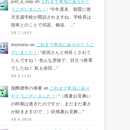
just_a_way
on
これまで本当にありがと
うございました！
: “
今年度末、朝霞に後
方支援学校が開設されますね。学校長は
陸将とのことで武器、輸送、…
”
2月 7, 19:43
momono
on
これまで本当にありがとうご
ざいました！
: “
前田さんと仲良くされて
たんですね！ 色んな意味で、目立つ将軍
でしたね！ 私も前田…
”
9月 9, 11:31
国際標準の将軍
on
これまで本当にあり
がとうございました！
: “
（残暑お見舞い
の時期は過ぎたのですが、まだまだ暑さ
が続きますので、）続残暑お見舞…
”
9月 9, 09:28