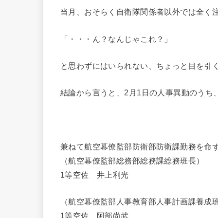
当月、おそらく自衛隊関係者以外では全く
「・・・ん？なんじゃこれ？」
と思わずにはいられない、ちょっと目を引
結論から言うと、2月1日の人事異動のうち
兼ねて航空幕僚監部防衛部防衛課勤務を命
（航空幕僚監部総務部総務課総務班長）
1等空佐 井上利光
（航空幕僚監部人事教育部人事計画課養成
1等空佐 阿部尚武