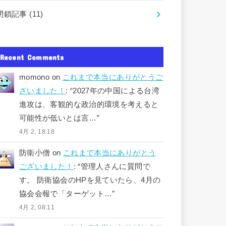
閉鎖記事
(11)
Recent Comments
momono
on
これまで本当にありがとうご
ざいました！
: “
2027年の中国による台湾
進攻は、客観的な政治的環境を考えると
可能性が低いとは言…
”
4月 2, 18:18
防衛小僧
on
これまで本当にありがとう
ございました！
: “
管理人さんに質問で
す。 防衛協会のHPを見ていたら、4月の
協会会報で「ターゲット…
”
4月 2, 08:11