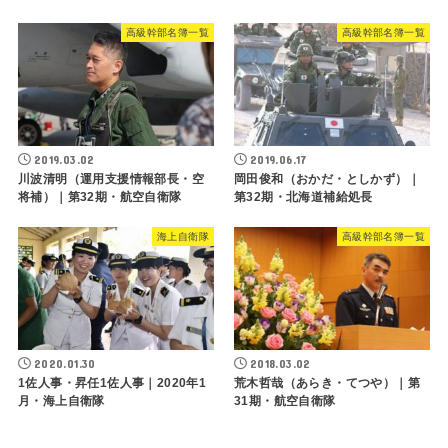
高級幹部名簿一覧
高級幹部名簿一覧
2019.03.02
2019.06.17
川波清明（運用支援情報部長・空
岡田俊和（おかだ・としかず）｜
将補）｜第32期・航空自衛隊
第32期・北海道補給処長
海上自衛隊
高級幹部名簿一覧
2020.01.30
2018.03.02
1佐人事・昇任1佐人事｜2020年1
荒木哲哉（あらき・てつや）｜第
月・海上自衛隊
31期・航空自衛隊