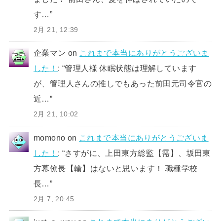
す…
”
2月 21, 12:39
企業マン
on
これまで本当にありがとうございま
した！
: “
管理人様 休眠状態は理解しています
が、管理人さんの推しでもあった前田元司令官の
近…
”
2月 21, 10:02
momono
on
これまで本当にありがとうございま
した！
: “
さすがに、上田東方総監【需】、坂田東
方幕僚長【輸】はないと思います！ 職種学校
長…
”
2月 7, 20:45