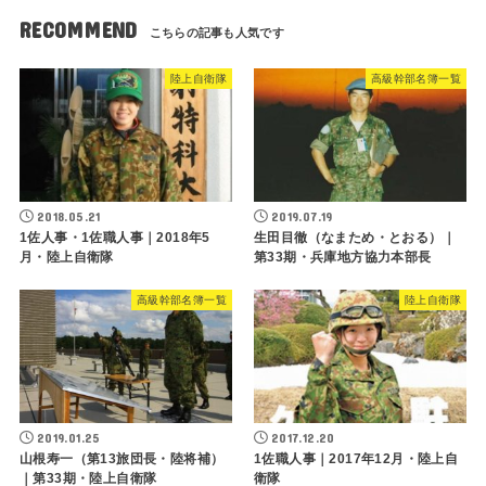
RECOMMEND
陸上自衛隊
高級幹部名簿一覧
2018.05.21
2019.07.19
1佐人事・1佐職人事｜2018年5
生田目徹（なまため・とおる）｜
月・陸上自衛隊
第33期・兵庫地方協力本部長
高級幹部名簿一覧
陸上自衛隊
2019.01.25
2017.12.20
山根寿一（第13旅団長・陸将補）
1佐職人事｜2017年12月・陸上自
｜第33期・陸上自衛隊
衛隊