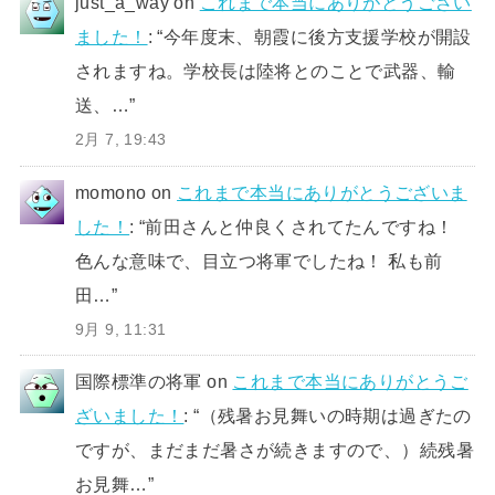
just_a_way
on
これまで本当にありがとうござい
ました！
: “
今年度末、朝霞に後方支援学校が開設
されますね。学校長は陸将とのことで武器、輸
送、…
”
2月 7, 19:43
momono
on
これまで本当にありがとうございま
した！
: “
前田さんと仲良くされてたんですね！
色んな意味で、目立つ将軍でしたね！ 私も前
田…
”
9月 9, 11:31
国際標準の将軍
on
これまで本当にありがとうご
ざいました！
: “
（残暑お見舞いの時期は過ぎたの
ですが、まだまだ暑さが続きますので、）続残暑
お見舞…
”