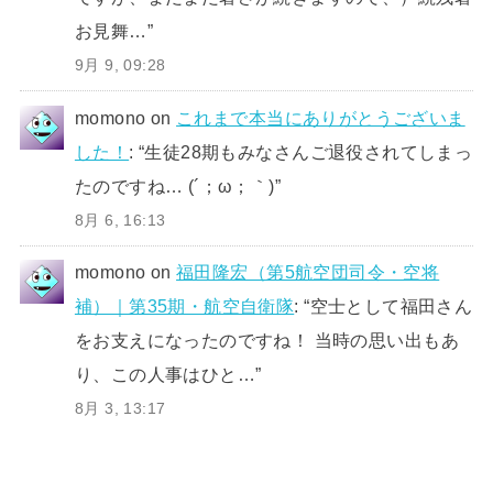
お見舞…
”
9月 9, 09:28
momono
on
これまで本当にありがとうございま
した！
: “
生徒28期もみなさんご退役されてしまっ
たのですね… (´；ω；｀)
”
8月 6, 16:13
momono
on
福田隆宏（第5航空団司令・空将
補）｜第35期・航空自衛隊
: “
空士として福田さん
をお支えになったのですね！ 当時の思い出もあ
り、この人事はひと…
”
8月 3, 13:17