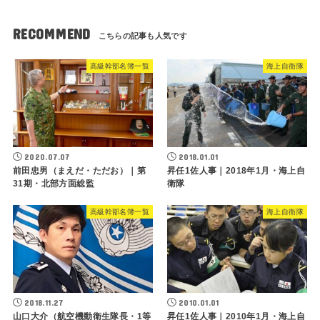
RECOMMEND
高級幹部名簿一覧
海上自衛隊
2020.07.07
2018.01.01
前田忠男（まえだ・ただお）｜第
昇任1佐人事｜2018年1月・海上自
31期・北部方面総監
衛隊
高級幹部名簿一覧
海上自衛隊
2018.11.27
2010.01.01
山口大介（航空機動衛生隊長・1等
昇任1佐人事｜2010年1月・海上自