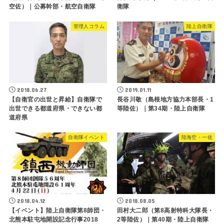
空佐）｜公募幹部・航空自衛隊
衛隊
管理人コラム
陸上自衛隊
2018.06.27
2019.01.11
【自衛官の出世と昇給】自衛隊で
長谷川敬（島根地方協力本部長・1
出世できる都道府県・できない都
等陸佐）｜第34期・陸上自衛隊
道府県
自衛隊イベント
陸海空・一佐
2018.04.12
2018.08.05
【イベント】陸上自衛隊第8師団・
田村大二郎（第8高射特科大隊長・
北熊本駐屯地開設記念行事2018
2等陸佐）｜第40期・陸上自衛隊