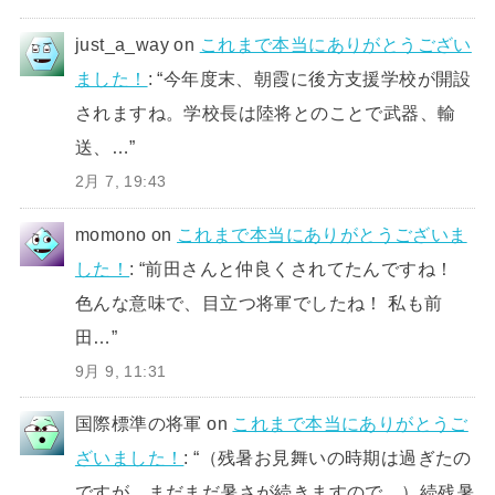
just_a_way
on
これまで本当にありがとうござい
ました！
: “
今年度末、朝霞に後方支援学校が開設
されますね。学校長は陸将とのことで武器、輸
送、…
”
2月 7, 19:43
momono
on
これまで本当にありがとうございま
した！
: “
前田さんと仲良くされてたんですね！
色んな意味で、目立つ将軍でしたね！ 私も前
田…
”
9月 9, 11:31
国際標準の将軍
on
これまで本当にありがとうご
ざいました！
: “
（残暑お見舞いの時期は過ぎたの
ですが、まだまだ暑さが続きますので、）続残暑