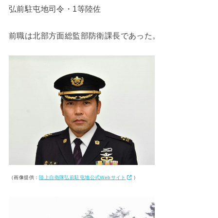
弘前駐屯地司令・1等陸佐
前職は北部方面総監部防衛課長であった。
（画像提供：
陸上自衛隊弘前駐屯地公式Webサイト
）