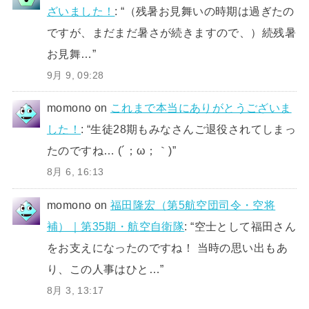
ざいました！
: “
（残暑お見舞いの時期は過ぎたの
ですが、まだまだ暑さが続きますので、）続残暑
お見舞…
”
9月 9, 09:28
momono
on
これまで本当にありがとうございま
した！
: “
生徒28期もみなさんご退役されてしまっ
たのですね… (´；ω；｀)
”
8月 6, 16:13
momono
on
福田隆宏（第5航空団司令・空将
補）｜第35期・航空自衛隊
: “
空士として福田さん
をお支えになったのですね！ 当時の思い出もあ
り、この人事はひと…
”
8月 3, 13:17