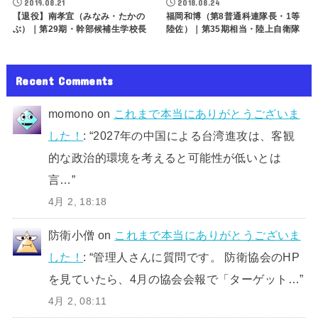
2019.08.21
2018.08.24
【退役】南孝宜（みなみ・たかの
福岡和博（第8普通科連隊長・1等
ぶ）｜第29期・幹部候補生学校長
陸佐）｜第35期相当・陸上自衛隊
Recent Comments
momono
on
これまで本当にありがとうございま
した！
: “
2027年の中国による台湾進攻は、客観
的な政治的環境を考えると可能性が低いとは
言…
”
4月 2, 18:18
防衛小僧
on
これまで本当にありがとうございま
した！
: “
管理人さんに質問です。 防衛協会のHP
を見ていたら、4月の協会会報で「ターゲット…
”
4月 2, 08:11