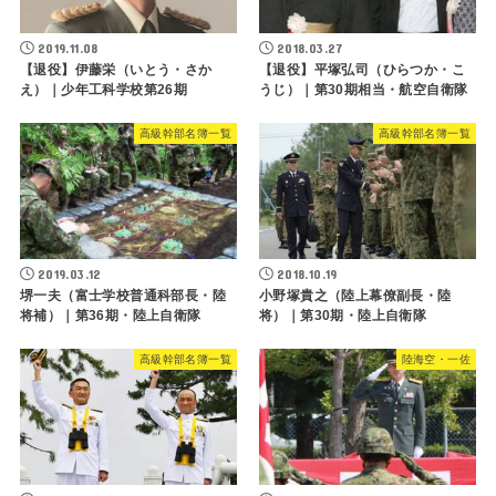
2019.11.08
2018.03.27
【退役】伊藤栄（いとう・さか
【退役】平塚弘司（ひらつか・こ
え）｜少年工科学校第26期
うじ）｜第30期相当・航空自衛隊
高級幹部名簿一覧
高級幹部名簿一覧
2019.03.12
2018.10.19
堺一夫（富士学校普通科部長・陸
小野塚貴之（陸上幕僚副長・陸
将補）｜第36期・陸上自衛隊
将）｜第30期・陸上自衛隊
高級幹部名簿一覧
陸海空・一佐