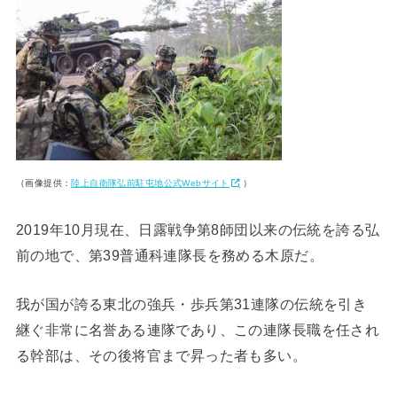
（画像提供：
陸上自衛隊弘前駐屯地公式Webサイト
）
2019年10月現在、日露戦争第8師団以来の伝統を誇る弘
前の地で、第39普通科連隊長を務める木原だ。
我が国が誇る東北の強兵・歩兵第31連隊の伝統を引き
継ぐ非常に名誉ある連隊であり、この連隊長職を任され
る幹部は、その後将官まで昇った者も多い。