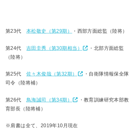
第23代
本松敬史（第29期）
・西部方面総監（陸将）
第24代
吉田圭秀（第30期相当）
・北部方面総監
（陸将）
第25代
佐々木俊哉（第32期）
・自衛隊情報保全隊
司令（陸将補）
第26代
鳥海誠司（第34期）
・教育訓練研究本部教
育部長（陸将補）
※肩書は全て、2019年10月現在