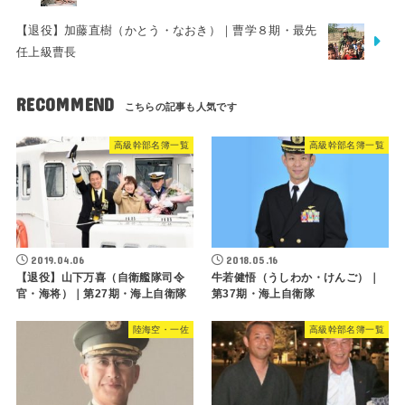
【退役】加藤直樹（かとう・なおき）｜曹学８期・最先
任上級曹長
RECOMMEND
高級幹部名簿一覧
高級幹部名簿一覧
2019.04.06
2018.05.16
【退役】山下万喜（自衛艦隊司令
牛若健悟（うしわか・けんご）｜
官・海将）｜第27期・海上自衛隊
第37期・海上自衛隊
陸海空・一佐
高級幹部名簿一覧