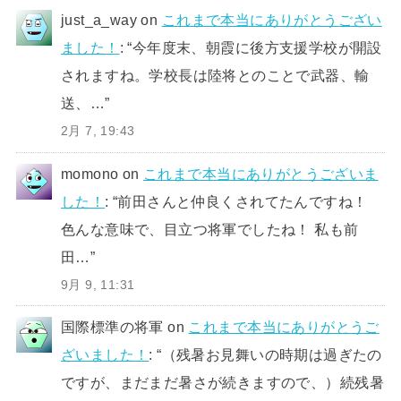
just_a_way
on
これまで本当にありがとうござい
ました！
: “
今年度末、朝霞に後方支援学校が開設
されますね。学校長は陸将とのことで武器、輸
送、…
”
2月 7, 19:43
momono
on
これまで本当にありがとうございま
した！
: “
前田さんと仲良くされてたんですね！
色んな意味で、目立つ将軍でしたね！ 私も前
田…
”
9月 9, 11:31
国際標準の将軍
on
これまで本当にありがとうご
ざいました！
: “
（残暑お見舞いの時期は過ぎたの
ですが、まだまだ暑さが続きますので、）続残暑