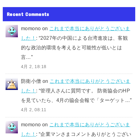
Recent Comments
momono
on
これまで本当にありがとうございま
した！
: “
2027年の中国による台湾進攻は、客観
的な政治的環境を考えると可能性が低いとは
言…
”
4月 2, 18:18
防衛小僧
on
これまで本当にありがとうございま
した！
: “
管理人さんに質問です。 防衛協会のHP
を見ていたら、4月の協会会報で「ターゲット…
”
4月 2, 08:11
momono
on
これまで本当にありがとうございま
した！
: “
企業マンさまコメントありがとうござい