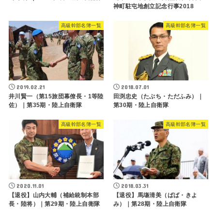
神町駐屯地創立記念行事2018
高級幹部名簿一覧
高級幹部名簿一覧
2019.02.21
2018.07.01
井川賢一（第15旅団幕僚長・1等陸
田渕忠史（たぶち・ただふみ）｜
佐）｜第35期・陸上自衛隊
第30期・陸上自衛隊
高級幹部名簿一覧
高級幹部名簿一覧
2020.11.01
2018.03.31
【退役】山内大輔（補給統制本部
【退役】馬塲清美（ばば・きよ
長・陸将）｜第29期・陸上自衛隊
み）｜第28期・陸上自衛隊