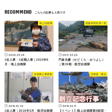
RECOMMEND
海上自衛隊
高級幹部名簿一覧
2020.09.28
2017.09.20
1佐人事・1佐職人事｜2020年9
門倉光慶（かどくら・みつよし）
月・海上自衛隊
｜第39期・航空自衛隊
自衛隊人事異動
北海道・東北
2018.03.30
2018.04.11
1佐人事｜2018年3月・航空自衛隊
【イベント】陸上自衛隊第6師団・