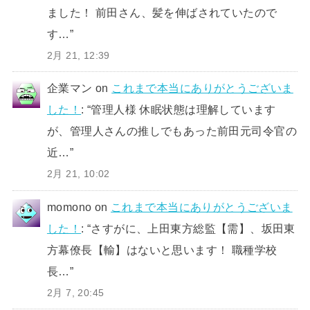
ました！ 前田さん、髪を伸ばされていたので
す…
”
2月 21, 12:39
企業マン
on
これまで本当にありがとうございま
した！
: “
管理人様 休眠状態は理解しています
が、管理人さんの推しでもあった前田元司令官の
近…
”
2月 21, 10:02
momono
on
これまで本当にありがとうございま
した！
: “
さすがに、上田東方総監【需】、坂田東
方幕僚長【輸】はないと思います！ 職種学校
長…
”
2月 7, 20:45