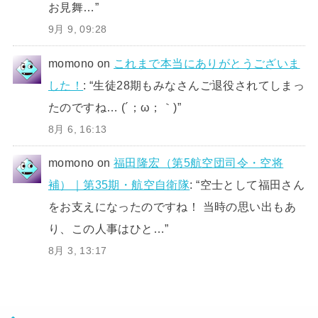
お見舞…
”
9月 9, 09:28
momono
on
これまで本当にありがとうございま
した！
: “
生徒28期もみなさんご退役されてしまっ
たのですね… (´；ω；｀)
”
8月 6, 16:13
momono
on
福田隆宏（第5航空団司令・空将
補）｜第35期・航空自衛隊
: “
空士として福田さん
をお支えになったのですね！ 当時の思い出もあ
り、この人事はひと…
”
8月 3, 13:17