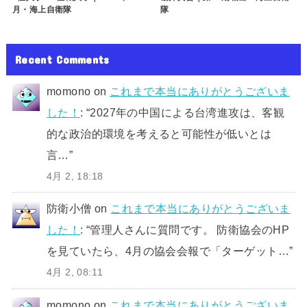
月・海上自衛隊
隊
Recent Comments
momono
on
これまで本当にありがとうございま
した！
: “
2027年の中国による台湾進攻は、客観
的な政治的環境を考えると可能性が低いとは
言…
”
4月 2, 18:18
防衛小僧
on
これまで本当にありがとうございま
した！
: “
管理人さんに質問です。 防衛協会のHP
を見ていたら、4月の協会会報で「ターゲット…
”
4月 2, 08:11
momono
on
これまで本当にありがとうございま