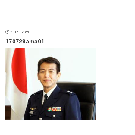
2017.07.29
170729ama01