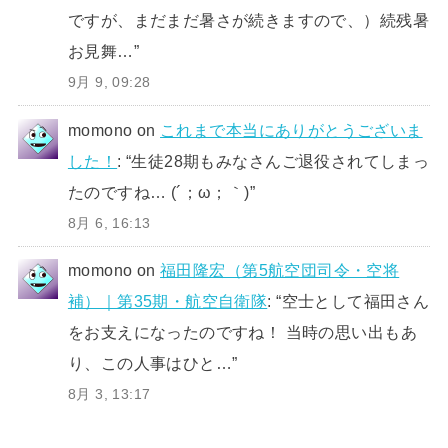
ですが、まだまだ暑さが続きますので、）続残暑
お見舞…
”
9月 9, 09:28
momono
on
これまで本当にありがとうございま
した！
: “
生徒28期もみなさんご退役されてしまっ
たのですね… (´；ω；｀)
”
8月 6, 16:13
momono
on
福田隆宏（第5航空団司令・空将
補）｜第35期・航空自衛隊
: “
空士として福田さん
をお支えになったのですね！ 当時の思い出もあ
り、この人事はひと…
”
8月 3, 13:17