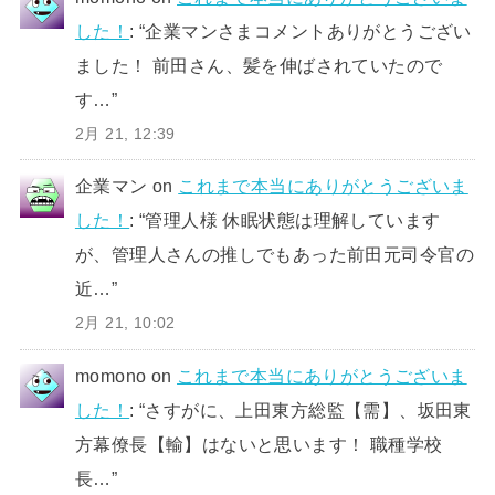
した！
: “
企業マンさまコメントありがとうござい
ました！ 前田さん、髪を伸ばされていたので
す…
”
2月 21, 12:39
企業マン
on
これまで本当にありがとうございま
した！
: “
管理人様 休眠状態は理解しています
が、管理人さんの推しでもあった前田元司令官の
近…
”
2月 21, 10:02
momono
on
これまで本当にありがとうございま
した！
: “
さすがに、上田東方総監【需】、坂田東
方幕僚長【輸】はないと思います！ 職種学校
長…
”