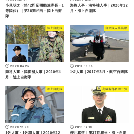
小見明之（第42即応機動連隊長・1
海将人事・海将補人事｜2020年12
等陸佐）｜第36期相当・陸上自衛
月・海上自衛隊
隊
陸上自衛隊
自衛隊人事異動
2020.04.26
2017.08.06
陸将人事・陸将補人事｜2020年4
1佐人事｜2017年8月・航空自衛隊
月・陸上自衛隊
海上自衛隊
高級幹部名簿一覧
2020.12.28
2018.04.10
1佐人事・1佐職人事｜2020年12
櫻井真啓｜第37期相当・海上自衛