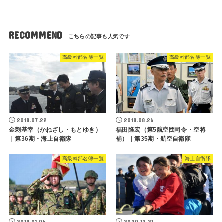
RECOMMEND
高級幹部名簿一覧
高級幹部名簿一覧
2018.07.22
2018.08.26
金刺基幸（かねざし・もとゆき）
福田隆宏（第5航空団司令・空将
｜第36期・海上自衛隊
補）｜第35期・航空自衛隊
高級幹部名簿一覧
海上自衛隊
2019.01.04
2020.12.21