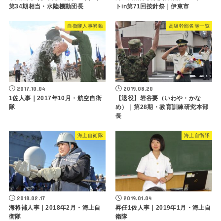
第34期相当・水陸機動団長
トin第71回按針祭｜伊東市
自衛隊人事異動
高級幹部名簿一覧
2017.10.04
2019.08.20
1佐人事｜2017年10月・航空自衛
【退役】岩谷要（いわや・かな
隊
め）｜第28期・教育訓練研究本部
長
海上自衛隊
海上自衛隊
2018.02.17
2019.01.04
海将補人事｜2018年2月・海上自
昇任1佐人事｜2019年1月・海上自
衛隊
衛隊