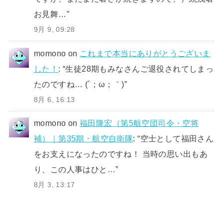
お見舞…
”
9月 9, 09:28
momono
on
これまで本当にありがとうございま
した！
: “
生徒28期もみなさんご退役されてしまっ
たのですね… (´；ω；｀)
”
8月 6, 16:13
momono
on
福田隆宏（第5航空団司令・空将
補）｜第35期・航空自衛隊
: “
空士として福田さん
をお支えになったのですね！ 当時の思い出もあ
り、この人事はひと…
”
8月 3, 13:17