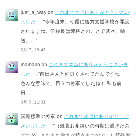
just_a_way
on
これまで本当にありがとうござい
ました！
: “
今年度末、朝霞に後方支援学校が開設
されますね。学校長は陸将とのことで武器、輸
送、…
”
2月 7, 19:43
momono
on
これまで本当にありがとうございま
した！
: “
前田さんと仲良くされてたんですね！
色んな意味で、目立つ将軍でしたね！ 私も前
田…
”
9月 9, 11:31
国際標準の将軍
on
これまで本当にありがとうご
ざいました！
: “
（残暑お見舞いの時期は過ぎたの
ですが、まだまだ暑さが続きますので、）続残暑