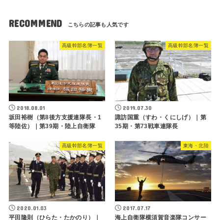
RECOMMEND
高級幹部名簿一覧
高級幹部名簿一覧
2018.08.01
2019.07.30
坂田裕樹（第8後方支援連隊長・1
諏訪国重（すわ・くにしげ）｜第
等陸佐）｜第39期・陸上自衛隊
35期・第73戦車連隊長
高級幹部名簿一覧
東海・北陸
2020.01.03
2017.07.17
平田隆則（ひらた・たかのり）｜
海上自衛隊横須賀音楽隊コンサー