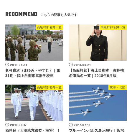
RECOMMEND
高級幹部名簿一覧
高級幹部名簿一覧
2019.05.31
2018.06.21
眞弓康次（まゆみ・やすじ）｜第
【高級幹部】海上自衛隊 海将補
31期・陸上自衛隊武器学校長
名簿氏名一覧｜2018年6月版
高級幹部名簿一覧
東海・北陸
2018.08.17
2017.07.16
酒井良（大湊地方総監・海将）｜
ブルーインパルス展示飛行｜第70