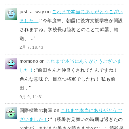
just_a_way
on
これまで本当にありがとうござい
ました！
: “
今年度末、朝霞に後方支援学校が開設
されますね。学校長は陸将とのことで武器、輸
送、…
”
2月 7, 19:43
momono
on
これまで本当にありがとうございま
した！
: “
前田さんと仲良くされてたんですね！
色んな意味で、目立つ将軍でしたね！ 私も前
田…
”
9月 9, 11:31
国際標準の将軍
on
これまで本当にありがとうご
ざいました！
: “
（残暑お見舞いの時期は過ぎたの
ですが、まだまだ暑さが続きますので、）続残暑