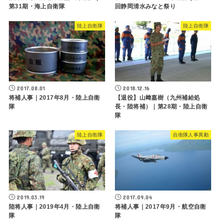
第31期・海上自衛隊
回静岡清水みなと祭り
陸上自衛隊
陸上自衛隊
2017.08.01
2018.12.16
将補人事｜2017年8月・陸上自衛
【退役】山﨑嘉樹（九州補給処
隊
長・陸将補）｜第28期・陸上自衛
隊
陸上自衛隊
自衛隊人事異動
2019.03.19
2017.09.04
陸将人事｜2019年4月・陸上自衛
将補人事｜2017年9月・航空自衛
隊
隊