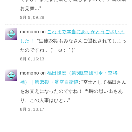
お見舞…
”
9月 9, 09:28
momono
on
これまで本当にありがとうございま
した！
: “
生徒28期もみなさんご退役されてしまっ
たのですね… (´；ω；｀)
”
8月 6, 16:13
momono
on
福田隆宏（第5航空団司令・空将
補）｜第35期・航空自衛隊
: “
空士として福田さん
をお支えになったのですね！ 当時の思い出もあ
り、この人事はひと…
”
8月 3, 13:17