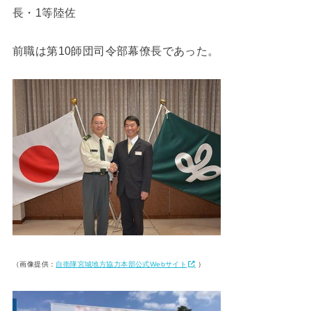
長・1等陸佐
前職は第10師団司令部幕僚長であった。
（画像提供：
自衛隊宮城地方協力本部公式Webサイト
）