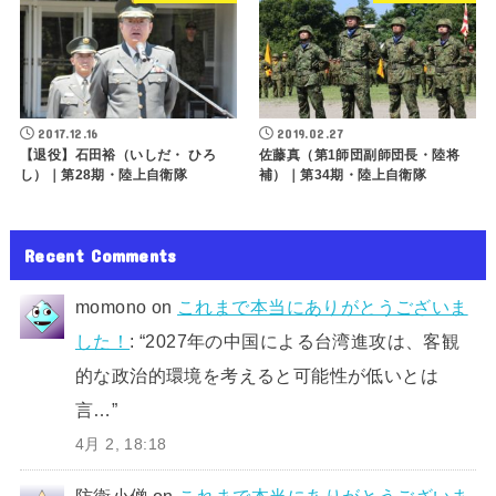
2017.12.16
2019.02.27
【退役】石田裕（いしだ・ ひろ
佐藤真（第1師団副師団長・陸将
し）｜第28期・陸上自衛隊
補）｜第34期・陸上自衛隊
Recent Comments
momono
on
これまで本当にありがとうございま
した！
: “
2027年の中国による台湾進攻は、客観
的な政治的環境を考えると可能性が低いとは
言…
”
4月 2, 18:18
防衛小僧
on
これまで本当にありがとうございま