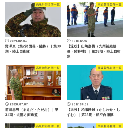
高級幹部名簿一覧
高級幹部名簿一覧
2019.02.03
2018.12.16
野澤真（第2師団長・陸将）｜第30
【退役】山﨑嘉樹（九州補給処
期・陸上自衛隊
長・陸将補）｜第28期・陸上自衛
隊
高級幹部名簿一覧
高級幹部名簿一覧
2020.07.07
2017.09.09
前田忠男（まえだ・ただお）｜第
【退役】柏瀬静雄（かしわせ・し
31期・北部方面総監
ずお）｜第28期・航空自衛隊
高級幹部名簿一覧
高級幹部名簿一覧