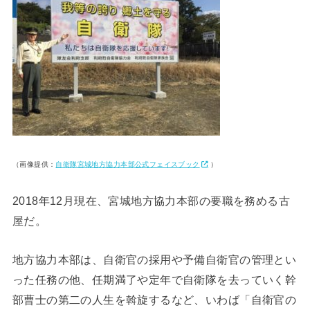
（画像提供：
自衛隊宮城地方協力本部公式フェイスブック
）
2018年12月現在、宮城地方協力本部の要職を務める古
屋だ。
地方協力本部は、自衛官の採用や予備自衛官の管理とい
った任務の他、任期満了や定年で自衛隊を去っていく幹
部曹士の第二の人生を斡旋するなど、いわば「自衛官の