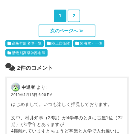
1
2
次のページへ ≫
高級幹部名簿一覧
陸上自衛隊
陸海空・一佐
階級別高級幹部名簿
2件のコメント
中退者
より:
2019年1月13日 6:00 PM
はじめまして。いつも楽しく拝見しております。
文中、村井知事（28期）が4学年のときに古屋1佐（32
期）が1学年とありますが
4期離れていますとちょうど卒業と入学で入れ違いに