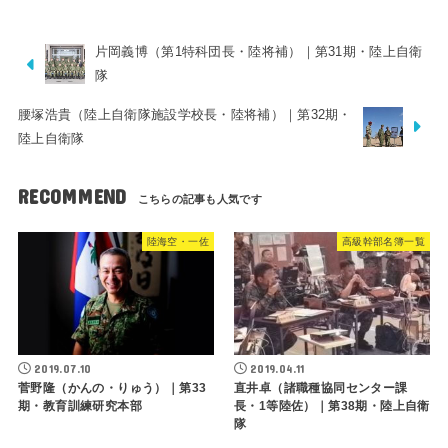
片岡義博（第1特科団長・陸将補）｜第31期・陸上自衛
隊
腰塚浩貴（陸上自衛隊施設学校長・陸将補）｜第32期・
陸上自衛隊
RECOMMEND
陸海空・一佐
高級幹部名簿一覧
2019.07.10
2019.04.11
菅野隆（かんの・りゅう）｜第33
直井卓（諸職種協同センター課
期・教育訓練研究本部
長・1等陸佐）｜第38期・陸上自衛
隊