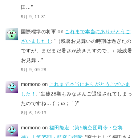
田…
”
9月 9, 11:31
国際標準の将軍
on
これまで本当にありがとうご
ざいました！
: “
（残暑お見舞いの時期は過ぎたの
ですが、まだまだ暑さが続きますので、）続残暑
お見舞…
”
9月 9, 09:28
momono
on
これまで本当にありがとうございま
した！
: “
生徒28期もみなさんご退役されてしまっ
たのですね… (´；ω；｀)
”
8月 6, 16:13
momono
on
福田隆宏（第5航空団司令・空将
補）｜第35期・航空自衛隊
: “
空士として福田さん