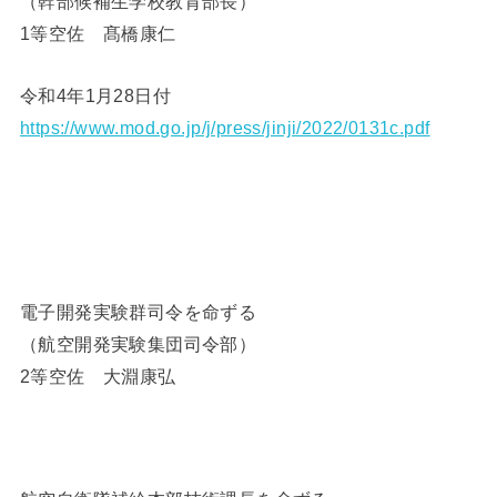
（幹部候補生学校教育部長）
1等空佐 髙橋康仁
令和4年1月28日付
https://www.mod.go.jp/j/press/jinji/2022/0131c.pdf
電子開発実験群司令を命ずる
（航空開発実験集団司令部）
2等空佐 大淵康弘