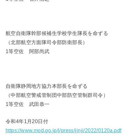
航空自衛隊幹部候補生学校学生隊長を命ずる
（北部航空方面隊司令部防衛部長）
1等空佐 阿部尚武
自衛隊静岡地方協力本部長を命ずる
（中部航空警戒管制団中部防空管制群司令）
1等空佐 武田恭一
令和4年1月20日付
https://www.mod.go.jp/j/press/jinji/2022/0120a.pdf