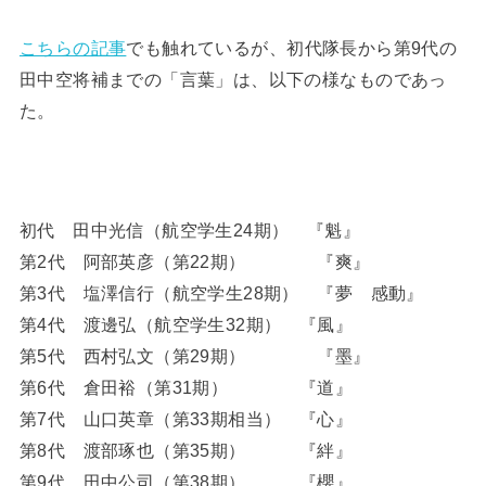
こちらの記事
でも触れているが、初代隊長から第9代の
田中空将補までの「言葉」は、以下の様なものであっ
た。
初代 田中光信（航空学生24期） 『魁』
第2代 阿部英彦（第22期） 『爽』
第3代 塩澤信行（航空学生28期） 『夢 感動』
第4代 渡邊弘（航空学生32期） 『風』
第5代 西村弘文（第29期） 『墨』
第6代 倉田裕（第31期） 『道』
第7代 山口英章（第33期相当） 『心』
第8代 渡部琢也（第35期） 『絆』
第9代 田中公司（第38期） 『櫻』