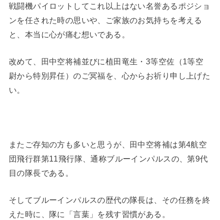
戦闘機パイロットしてこれ以上はない名誉あるポジショ
ンを任された時の思いや、ご家族のお気持ちを考える
と、本当に心が痛む想いである。
改めて、田中空将補並びに植田竜生・3等空佐（1等空
尉から特別昇任）のご冥福を、心からお祈り申し上げた
い。
またご存知の方も多いと思うが、田中空将補は第4航空
団飛行群第11飛行隊、通称ブルーインパルスの、第9代
目の隊長である。
そしてブルーインパルスの歴代の隊長は、その任務を終
えた時に、隊に「言葉」を残す習慣がある。