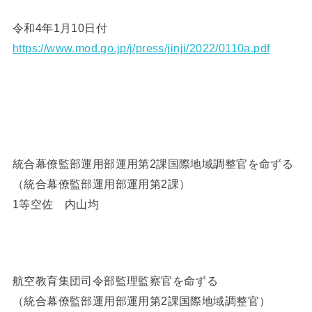
令和4年1月10日付
https://www.mod.go.jp/j/press/jinji/2022/0110a.pdf
統合幕僚監部運用部運用第2課国際地域調整官を命ずる
（統合幕僚監部運用部運用第2課）
1等空佐 内山均
航空教育集団司令部監理監察官を命ずる
（統合幕僚監部運用部運用第2課国際地域調整官）