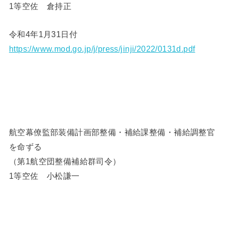
1等空佐 倉持正
令和4年1月31日付
https://www.mod.go.jp/j/press/jinji/2022/0131d.pdf
航空幕僚監部装備計画部整備・補給課整備・補給調整官
を命ずる
（第1航空団整備補給群司令）
1等空佐 小松謙一