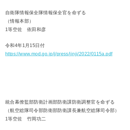
自衛隊情報保全隊情報保全官を命ずる
（情報本部）
1等空佐 依田和彦
令和4年1月15日付
https://www.mod.go.jp/j/press/jinji/2022/0115a.pdf
統合幕僚監部防衛計画部防衛課防衛調整官を命ずる
（航空総隊司令部防衛部防衛課長兼航空総隊司令部）
1等空佐 竹岡功二