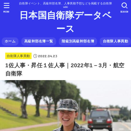
自衛隊イベント、高級幹部名簿、人事異動予想などを掲載する自衛隊
wiki
MENU
SEARCH
日本国自衛隊データベ
ース
ホーム
高級幹部名簿一覧
階級別高級幹部名簿
自衛隊人事異動
2022.04.23
自衛隊人事異動
1佐人事・昇任１佐人事｜2022年1－3月・航空
自衛隊