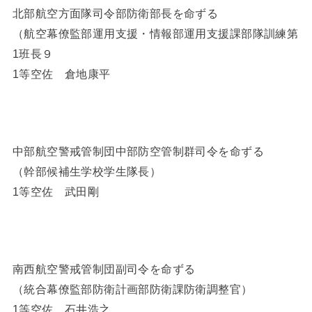
北部航空方面隊司令部防衛部長を命ずる
（航空幕僚監部運用支援・情報部運用支援課部隊訓練第
1班長９
1等空佐 倉地康平
中部航空警戒管制団中部防空管制群司令を命ずる
（幹部候補生学校学生隊長）
1等空佐 武田剛
南西航空警戒管制団副司令を命ずる
（統合幕僚監部防衛計画部防衛課防衛調整官）
1等空佐 石井浩之