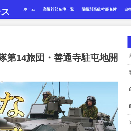
ース
ホーム
高級幹部名簿一覧
階級別高級幹部名簿
自
陸上自衛隊
海上自衛隊
航空自衛隊
陸海空・将
陸海空・将補
陸海空・一佐
陸上
海上
航空
隊第14旅団・善通寺駐屯地開