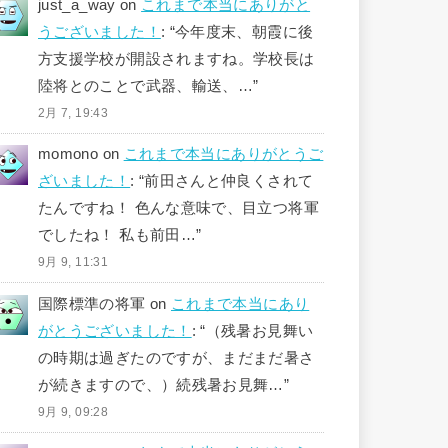
just_a_way
on
これまで本当にありがと
うございました！
: “
今年度末、朝霞に後
方支援学校が開設されますね。学校長は
陸将とのことで武器、輸送、…
”
2月 7, 19:43
momono
on
これまで本当にありがとうご
ざいました！
: “
前田さんと仲良くされて
たんですね！ 色んな意味で、目立つ将軍
でしたね！ 私も前田…
”
9月 9, 11:31
国際標準の将軍
on
これまで本当にあり
がとうございました！
: “
（残暑お見舞い
の時期は過ぎたのですが、まだまだ暑さ
が続きますので、）続残暑お見舞…
”
9月 9, 09:28