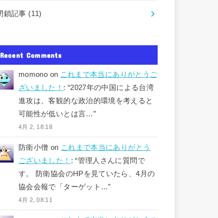
閉鎖記事
(11)
Recent Comments
momono
on
これまで本当にありがとうご
ざいました！
: “
2027年の中国による台湾
進攻は、客観的な政治的環境を考えると
可能性が低いとは言…
”
4月 2, 18:18
防衛小僧
on
これまで本当にありがとう
ございました！
: “
管理人さんに質問で
す。 防衛協会のHPを見ていたら、4月の
協会会報で「ターゲット…
”
4月 2, 08:11