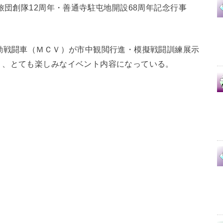
旅団創隊12周年・善通寺駐屯地開設68周年記念行事
動戦闘車（ＭＣＶ）が市中観閲行進・模擬戦闘訓練展示
り、とても楽しみなイベント内容になっている。