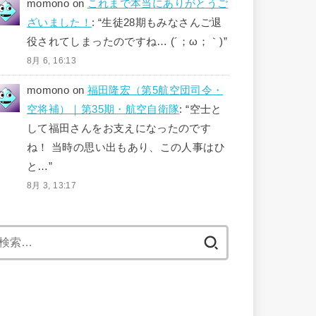
momono
on
これまで本当にありがとうご
ざいました！
: “
生徒28期もみなさんご退
役されてしまったのですね… (´；ω；｀)
”
8月 6, 16:13
momono
on
福田隆宏（第5航空団司令・
空将補）｜第35期・航空自衛隊
: “
空士と
して福田さんをお支えになったのです
ね！ 当時の思い出もあり、この人事はひ
と…
”
8月 3, 13:17
検
索: