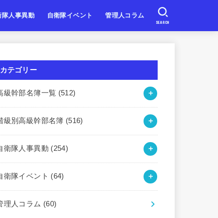
衛隊人事異動
自衛隊イベント
管理人コラム
SEARCH
自衛隊
自衛隊
自衛隊
北海道・東北
関東・甲信越
東海・北陸
近畿
中国・四国
九州・沖縄
カテゴリー
高級幹部名簿一覧
(512)
階級別高級幹部名簿
(516)
自衛隊人事異動
(254)
自衛隊イベント
(64)
管理人コラム
(60)